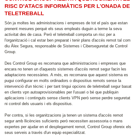
RISC D’ATACS INFORMÀTICS PER L'ONADA DE
TELETREBALL
Són ja moltes les administracions i empreses de tot el país que estan
prenent mesures perquè els seus empleats duguin a terme la seva
activitat des de casa. Però el teletreball comporta un risc per a
l'organització i cal estar ben preparat i tenir plans d'accés remot tal com
diu Àlex Segura, responsable de Sistemes i Ciberseguretat de Control
Group.
Des Control Group es recomana que administracions i empreses que
encara no tenen un d'aquests sistemes d'accés remot segur facin les
adaptacions necessàries. A més, es recomana que aquest sistema es
pugui configurar en molts ordinadors o dispositius remots sense la
intervenció d'un tècnic i per tant tingui opcions de teletreball segur basat
en clients vpn autoaprovisionables per l'usuari o bé que publiquin
aplicacions i continguts sense clients VPN però sense perdre seguretat
ni control dels usuaris i els dispositius.
Per contra, si les organitzacions ja tenen un sistema d'accés remot
segur amb llicències suficients però necessiten assessoria o mans
expertes per ajudar en el desplegament remot, Control Group ofereix els
seus serveis a través d'un equip especialitzat.