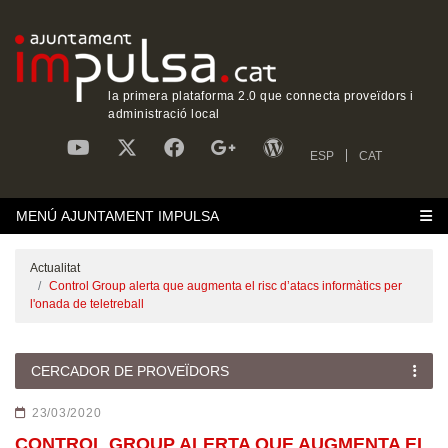
la primera plataforma 2.0 que connecta proveïdors i
administració local
ESP
CAT
MENÚ AJUNTAMENT IMPULSA
Actualitat
‎Control Group alerta que augmenta el risc d’atacs informàtics per
l'onada de teletreball
CERCADOR DE PROVEÏDORS
23/03/2020
‎CONTROL GROUP ALERTA QUE AUGMENTA EL