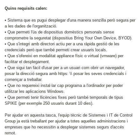
Quins requisits calen:
• Sistema que es pugui desplegar d'una manera senzilla però segura per
a les dades de l'organització.
• Que permeti l'ús de dispositius domèstics personals sense
comprometre la seguretat (dispositius Bring Your Own Device, BYOD).
• Que s'integri amb directori actiu per a una ràpida gestió de les
credencials però que també permeti crear usuaris locals.
• Que s'ofereixi en modalitat appliance físic o virtual (vmware) per
facilitar el desplegament.
• Que sigui tan fàcil d'usar per a un usuari com obrir un navegador,
posar la direcció segura amb https: \\ posar les seves credencials i
començar a treballar.
• Que no requereixi instal·lar cap programa a l'ordinador per poder
utilitzar les aplicacions Windows.
• Que permeti tenir llicències fixes però també temporals de tipus
SPIKE (per exemple 250 usuaris durant 10 dies).
Per ajudar en aquesta tasca, l'equip tècnic de Sistemes i IT de Control
Group ja està treballant per ajudar a totes aquelles administracions i
empreses que ho necessitin a desplegar sistemes segurs d'accés
remot.