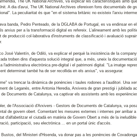
mendia, The UK National Archives, va explicar les característiques amb què es 
nit. A dia d'avui, The UK National Archives ofereixen fons documentals de gr
ional". La peculiaritat és que "en el sistema britànic no existeix l'arxiu interme
seva banda, Pedro Penteado, de la DGLABA de Portugal, es va endinsar en els 
ls arxius per a la transformació digital es refereix. L’alineament amb les polí
t de producció col·laborativa d'instruments de classificació i avaluació supra
r.
o José Valentín, de Odiló, va explicar el perquè la insistència de la companyia
tzada troben dins d'aquesta solució integral que, a més, uneix la documentació adm
 a l'administrativa electrònica pre-digital i el patrimoni digital. "La imatge re
nt determinat també ha de ser recollida en els arxius", va assegurar.
me" va trencar la dinàmica de ponències i taules rodones a l'auditori. Una x
ment de Leganés, entre Antonia Heredia, Arxivera de gran prestigi i jubilada ac
 de Documents de Catalunya, va captivar els assistents amb les experièncie
ler, de l'Associació d'Arxivers - Gestors de Documents de Catalunya, va posar
tal de govern obert. Comentant les mesures externes i internes per arribar a 
at d'alfabetitzar el ciutadà en matèria de Govern Obert a més de la ineludible
ració, participació, seu electrònica ... en un portal únic d'accés.
 Bustos, del Ministeri d'Hisenda, va donar pas a les ponències de Covadonga 