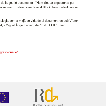
es de la gestió documental. "Hem d'estar expectants per
segurar Bustelo referint-se al Blockchain i intel·ligència
nologia com a mitjà de vida de el document en què Víctor
t, i Miguel Ángel Lubián, de l'Institut CIES, van
ngreso-cnade/