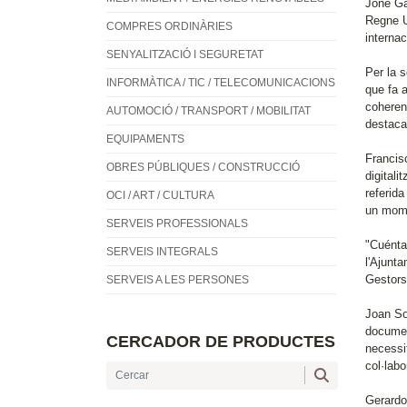
Jone Gar
Regne U
COMPRES ORDINÀRIES
internac
SENYALITZACIÓ I SEGURETAT
Per la 
INFORMÀTICA / TIC / TELECOMUNICACIONS
que fa a
coheren
AUTOMOCIÓ / TRANSPORT / MOBILITAT
destaca
EQUIPAMENTS
Francisc
OBRES PÚBLIQUES / CONSTRUCCIÓ
digitali
referida
OCI / ART / CULTURA
un mome
SERVEIS PROFESSIONALS
"Cuénta
SERVEIS INTEGRALS
l'Ajunta
Gestors
SERVEIS A LES PERSONES
Joan So
documen
CERCADOR DE PRODUCTES
necessit
col·labo
Gerardo