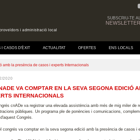
SUBSCRIU-TE A
NEWSLETTE
roveïdors i administració local
(CURRENT)
I CASOS D'ÈXIT
ACTUALITAT
OFERTES
ENS LOCALS
ó amb la presència de casos i experts Internacionals
2/2020
CNADE VA COMPTAR EN LA SEVA SEGONA EDICIÓ A
RTS INTERNACIONALS
ongrés cnADe va registrar una elevada assistència amb més de mig miler de r
tracions públiques. Un programa ple de ponències i comunicacions, complemen
 d'aquest Congrés.
l congrés va comptar en la seva segona edició amb la presència de casos i e