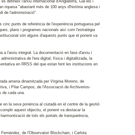
defineix l'arxiu internacional d'Anglaterra, Gal·les i
an riquesa "abastant més de 100 anys d'història anglesa i
di de l'administració".
cinc punts de referència de l'experiència portuguesa pel
tiques, plans i programes nacionals així com l'estratègia
institucional són alguns d'aquests punts que el ponent va
 a l'arxiu integral. La documentació en fase d'arxiu i
inistrativa de l'era digital, física i digitalitzada, la
presentativa en RRSS del que estan fent les institucions en
errada amena dinamitzada per Virginia Moreno, de
tiva, i Pilar Campos, de l'Associació de Archiverios-
s de cada una.
 en la seva ponència al ciutadà en el centre de la gestió
complir aquest objectiu, el ponent va destacar la
 harmonització de tots els portals de transparència,
Fernández, de l'Observatori Blockchain, i Carlota