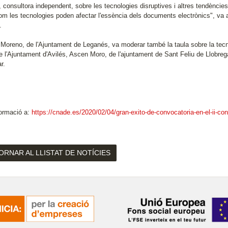
, consultora independent, sobre les tecnologies disruptives i altres tendènci
m les tecnologies poden afectar l'essència dels documents electrònics", va as
.
a Moreno, de l'Ajuntament de Leganés, va moderar també la taula sobre la tec
e l'Ajuntament d'Avilés, Ascen Moro, de l'ajuntament de Sant Feliu de Llobrega
r.
ormació a:
https://cnade.es/2020/02/04/gran-exito-de-convocatoria-en-el-ii-co
ORNAR AL LLISTAT DE NOTÍCIES