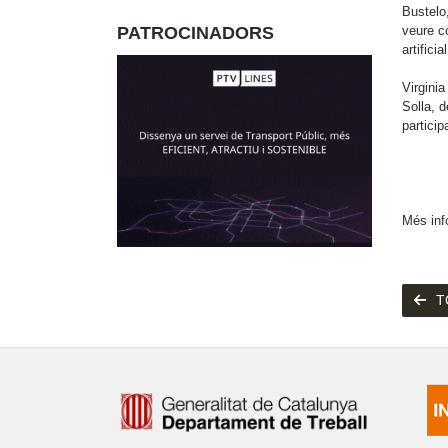
Bustelo
PATROCINADORS
veure co
artificial
Virgini
Solla, d
participa
Més inf
T