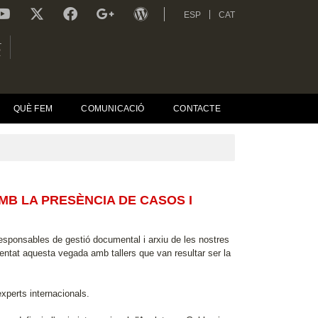
ESP
CAT
L
R
QUÈ FEM
COMUNICACIÓ
CONTACTE
MB LA PRESÈNCIA DE CASOS I
esponsables de gestió documental i arxiu de les nostres
tat aquesta vegada amb tallers que van resultar ser la
xperts internacionals.