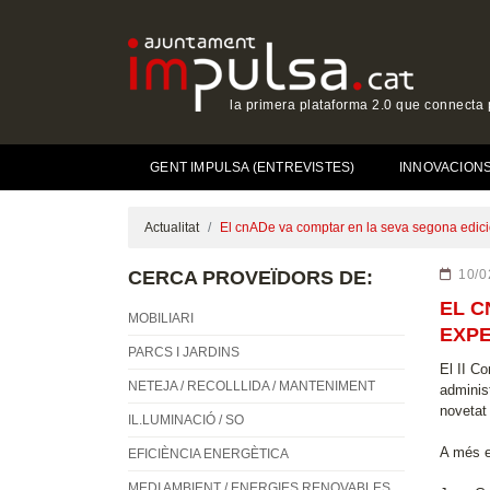
la primera plataforma 2.0 que connecta p
GENT IMPULSA (ENTREVISTES)
INNOVACIONS 
Actualitat
‎El cnADe va comptar en la seva segona edici
CERCA PROVEÏDORS DE:
10/0
‎EL 
MOBILIARI
EXPE
PARCS I JARDINS
El II C
NETEJA / RECOLLLIDA / MANTENIMENT
adminis
novetat
IL.LUMINACIÓ / SO
A més e
EFICIÈNCIA ENERGÈTICA
MEDI AMBIENT / ENERGIES RENOVABLES