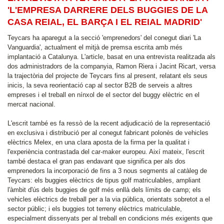
'L'EMPRESA DARRERE DELS BUGGIES DE LA
CASA REIAL, EL BARÇA I EL REIAL MADRID'
Teycars ha aparegut a la secció 'emprenedors' del conegut diari 'La
Vanguardia', actualment el mitjà de premsa escrita amb més
implantació a Catalunya. L'article, basat en una entrevista realitzada als
dos administradors de la companyia, Ramon Riera i Jacint Ricart, versa
la trajectòria del projecte de Teycars fins al present, relatant els seus
inicis, la seva reorientació cap al sector B2B de serveis a altres
empreses i el treball en nínxol de el sector del buggy elèctric en el
mercat nacional.
L'escrit també es fa ressò de la recent adjudicació de la representació
en exclusiva i distribució per al conegut fabricant polonès de vehicles
elèctrics Melex, en una clara aposta de la firma per la qualitat i
l'experiència contrastada del car-maker europeu. Així mateix, l'escrit
també destaca el gran pas endavant que significa per als dos
emprenedors la incorporació de fins a 3 nous segments al catàleg de
Teycars: els buggies elèctrics de tipus golf matriculables, ampliant
l'àmbit d'ús dels buggies de golf més enllà dels límits de camp; els
vehicles elèctrics de treball per a la via pública, orientats sobretot a el
sector públic; i els buggies tot terreny elèctrics matriculable,
especialment dissenyats per al treball en condicions més exigents que