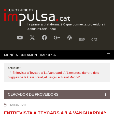
la primera plataforma 2.0 que connecta proveïdors i
administració local
ESP
CAT
MENÚ AJUNTAMENT IMPULSA
Actualitat
‎Entrevista a Teycars a 'La Vanguardia': 'L'empresa darrere dels
buggies de la Casa Reial, el Barça i el Reial Madrid'
CERCADOR DE PROVEÏDORS
16/03/2020
‎ENTREVISTA A TEYCARS A 'LA VANGUARDIA':