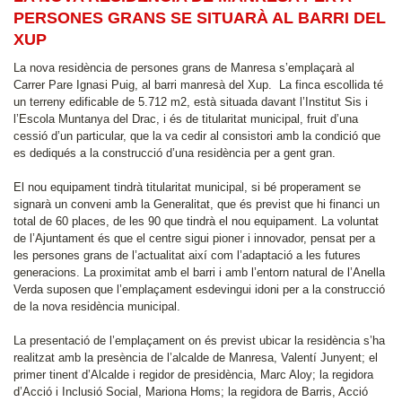
PERSONES GRANS SE SITUARÀ AL BARRI DEL
XUP
La nova residència de persones grans de Manresa s’emplaçarà al
Carrer Pare Ignasi Puig, al barri manresà del Xup. La finca escollida té
un terreny edificable de 5.712 m2, està situada davant l’Institut Sis i
l’Escola Muntanya del Drac, i és de titularitat municipal, fruit d’una
cessió d’un particular, que la va cedir al consistori amb la condició que
es dediqués a la construcció d’una residència per a gent gran.
El nou equipament tindrà titularitat municipal, si bé properament se
signarà un conveni amb la Generalitat, que és previst que hi financi un
total de 60 places, de les 90 que tindrà el nou equipament. La voluntat
de l’Ajuntament és que el centre sigui pioner i innovador, pensat per a
les persones grans de l’actualitat així com l’adaptació a les futures
generacions. La proximitat amb el barri i amb l’entorn natural de l’Anella
Verda suposen que l’emplaçament esdevingui idoni per a la construcció
de la nova residència municipal.
La presentació de l’emplaçament on és previst ubicar la residència s’ha
realitzat amb la presència de l’alcalde de Manresa, Valentí Junyent; el
primer tinent d’Alcalde i regidor de presidència, Marc Aloy; la regidora
d’Acció i Inclusió Social, Mariona Homs; la regidora de Barris, Acció