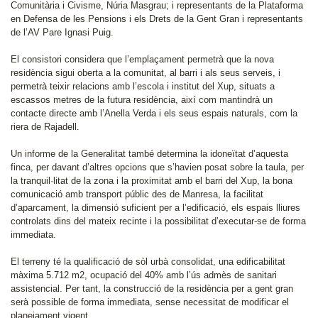
Comunitària i Civisme, Núria Masgrau; i representants de la Plataforma
en Defensa de les Pensions i els Drets de la Gent Gran i representants
de l’AV Pare Ignasi Puig.
El consistori considera que l’emplaçament permetrà que la nova
residència sigui oberta a la comunitat, al barri i als seus serveis, i
permetrà teixir relacions amb l’escola i institut del Xup, situats a
escassos metres de la futura residència, així com mantindrà un
contacte directe amb l’Anella Verda i els seus espais naturals, com la
riera de Rajadell.
Un informe de la Generalitat també determina la idoneïtat d’aquesta
finca, per davant d’altres opcions que s’havien posat sobre la taula, per
la tranquil·litat de la zona i la proximitat amb el barri del Xup, la bona
comunicació amb transport públic des de Manresa, la facilitat
d’aparcament, la dimensió suficient per a l’edificació, els espais lliures
controlats dins del mateix recinte i la possibilitat d’executar-se de forma
immediata.
El terreny té la qualificació de sòl urbà consolidat, una edificabilitat
màxima 5.712 m2, ocupació del 40% amb l’ús admès de sanitari
assistencial. Per tant, la construcció de la residència per a gent gran
serà possible de forma immediata, sense necessitat de modificar el
planejament vigent.