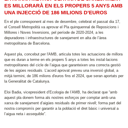
ES MILLORARÀ EN ELS PROPERS 5 ANYS AMB
UNA INJECCIÓ DE 186 MILIONS D’EUROS
En el ple corresponent al mes de desembre, celebrat el passat dia 17,
el Consell Metropolità va aprovar el Pla quinquennal de Reposicions i
Millores i Noves Inversions, pel període de 2020-2024, a les
depuradores i infraestructures de sanejament en alta de l’àrea
metropolitana de Barcelona.
Aquest pla, concebut per l'AMB, articula totes les actuacions de millora
que es duran a terme en els propers 5 anys a totes les instal·lacions
metropolitanes del cicle de l’aigua que garanteixen una correcta gestió
de les aigües residuals. L’acord aprovat preveu una inversió global, a
mitjà termini, de 186 milions d'euros fins el 2024, que seran aportats per
la Generalitat de Catalunya.
Eloi Badia, vicepresident d’Ecologia de l’AMB, ha declarat que “amb
aquest pla donem forma als nostres esforços per comptar amb una
xarxa de sanejament d’aigües residuals de primer nivell; forma part del
nostra compromís per garantir a la població el dret bàsic i universal a
l’aigua neta i assequible”.