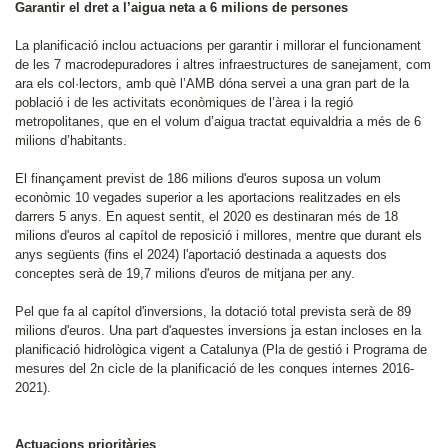
Garantir el dret a l’aigua neta a 6 milions de persones
La planificació inclou actuacions per garantir i millorar el funcionament
de les 7 macrodepuradores i altres infraestructures de sanejament, com
ara els col·lectors, amb què l’AMB dóna servei a una gran part de la
població i de les activitats econòmiques de l’àrea i la regió
metropolitanes, que en el volum d’aigua tractat equivaldria a més de 6
milions d’habitants.
El finançament previst de 186 milions d'euros suposa un volum
econòmic 10 vegades superior a les aportacions realitzades en els
darrers 5 anys. En aquest sentit, el 2020 es destinaran més de 18
milions d'euros al capítol de reposició i millores, mentre que durant els
anys següents (fins el 2024) l'aportació destinada a aquests dos
conceptes serà de 19,7 milions d'euros de mitjana per any.
Pel que fa al capítol d'inversions, la dotació total prevista serà de 89
milions d'euros. Una part d'aquestes inversions ja estan incloses en la
planificació hidrològica vigent a Catalunya (Pla de gestió i Programa de
mesures del 2n cicle de la planificació de les conques internes 2016-
2021).
Actuacions prioritàries