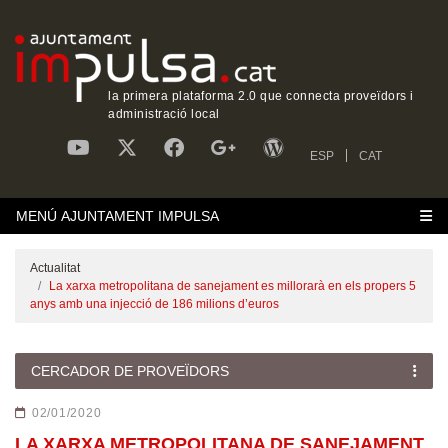
la primera plataforma 2.0 que connecta proveïdors i
administració local
ESP
CAT
MENÚ AJUNTAMENT IMPULSA
Actualitat
‎La xarxa metropolitana de sanejament es millorarà en els propers 5
anys amb una injecció de 186 milions d’euros
CERCADOR DE PROVEÏDORS
02/01/2020
‎LA XARXA METROPOLITANA DE SANEJAMENT