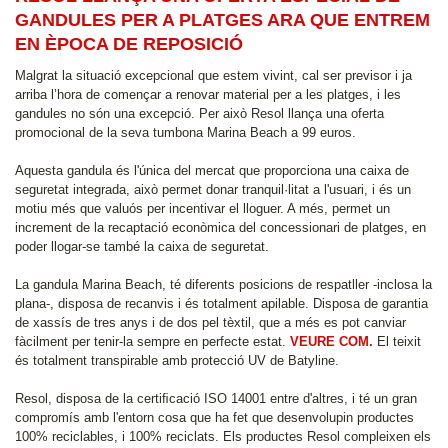
GANDULES PER A PLATGES ARA QUE ENTREM
EN ÈPOCA DE REPOSICIÓ
Malgrat la situació excepcional que estem vivint, cal ser previsor i ja
arriba l’hora de començar a renovar material per a les platges, i les
gandules no són una excepció. Per això Resol llança una oferta
promocional de la seva tumbona Marina Beach a 99 euros.
Aquesta gandula és l'única del mercat que proporciona una caixa de
seguretat integrada, això permet donar tranquil·litat a l'usuari, i és un
motiu més que valuós per incentivar el lloguer. A més, permet un
increment de la recaptació econòmica del concessionari de platges, en
poder llogar-se també la caixa de seguretat.
La gandula Marina Beach, té diferents posicions de respatller -inclosa la
plana-, disposa de recanvis i és totalment apilable. Disposa de garantia
de xassís de tres anys i de dos pel tèxtil, que a més es pot canviar
fàcilment per tenir-la sempre en perfecte estat.
VEURE COM.
El teixit
és totalment transpirable amb protecció UV de Batyline.
Resol, disposa de la certiﬁcació ISO 14001 entre d'altres, i té un gran
compromís amb l'entorn cosa que ha fet que desenvolupin productes
100% reciclables, i 100% reciclats. Els productes Resol compleixen els