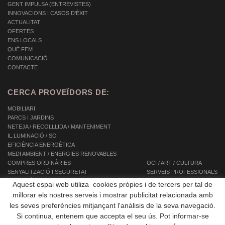
GENT IMPULSA (ENTREVISTES)
INNOVACIONS I CASOS D'ÈXIT
ACTUALITAT
OFERTES
ENS LOCALS
QUÈ FEM
COMUNICACIÓ
CONTACTE
CERCA PROVEÏDORS DE:
MOBILIARI
PARCS I JARDINS
NETEJA / RECOLLLIDA / MANTENIMENT
IL.LUMINACIÓ / SO
EFICIÈNCIA ENERGÈTICA
MEDI AMBIENT / ENERGIES RENOVABLES
COMPRES ORDINÀRIES
OCI / ART / CULTURA
SENYALITZACIÓ I SEGURETAT
SERVEIS PROFESSIONALS
INFORMÀTICA / TIC / TELECOMUNICACIONS
SERVEIS INTEGRALS
Aquest espai web utiliza cookies pròpies i de tercers per tal de
AUTOMOCIÓ / TRANSPORT / MOBILITAT
SERVEIS A LES PERSONES
millorar els nostres serveis i mostrar publicitat relacionada amb
EQUIPAMENTS
les seves preferències mitjançant l'anàlisis de la seva navegació.
OBRES PÚBLIQUES / CONSTRUCCIÓ
Si continua, entenem que accepta el seu ús. Pot informar-se