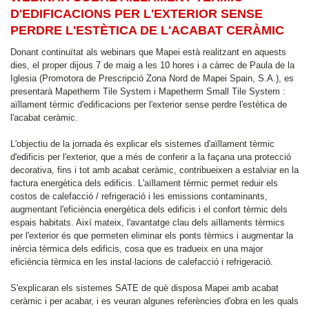
D'EDIFICACIONS PER L'EXTERIOR SENSE
PERDRE L'ESTÈTICA DE L'ACABAT CERÀMIC
Donant continuïtat als webinars que Mapei està realitzant en aquests
dies, el proper dijous 7 de maig a les 10 hores i a càrrec de Paula de la
Iglesia (Promotora de Prescripció Zona Nord de Mapei Spain, S.A.), es
presentarà Mapetherm Tile System i Mapetherm Small Tile System :
aïllament tèrmic d'edificacions per l'exterior sense perdre l'estètica de
l'acabat ceràmic.
L'objectiu de la jornada és explicar els sistemes d'aïllament tèrmic
d'edificis per l'exterior, que a més de conferir a la façana una protecció
decorativa, fins i tot amb acabat ceràmic, contribueixen a estalviar en la
factura energètica dels edificis. L'aïllament tèrmic permet reduir els
costos de calefacció / refrigeració i les emissions contaminants,
augmentant l'eficiència energètica dels edificis i el confort tèrmic dels
espais habitats. Així mateix, l'avantatge clau dels aïllaments tèrmics
per l'exterior és que permeten eliminar els ponts tèrmics i augmentar la
inèrcia tèrmica dels edificis, cosa que es tradueix en una major
eficiència tèrmica en les instal·lacions de calefacció i refrigeració.
S'explicaran els sistemes SATE de què disposa Mapei amb acabat
ceràmic i per acabar, i es veuran algunes referències d'obra en les quals