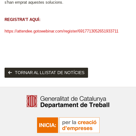
s'han emprat aquestes solucions.
REGISTRA’T AQUÍ:
https://attendee.gotowebinar.com/register/6917713052651933711
TORNAR AL LLISTAT DE NOTÍCIES