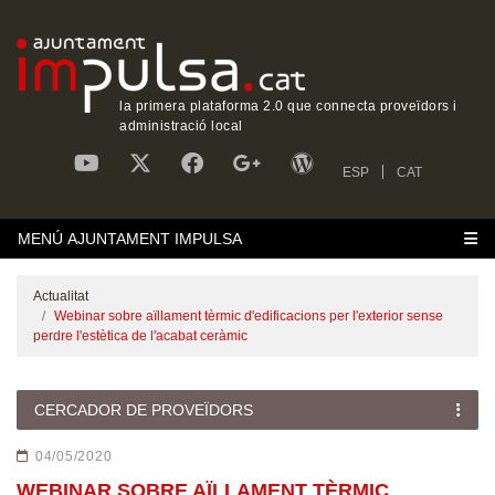
la primera plataforma 2.0 que connecta proveïdors i
administració local
ESP
CAT
MENÚ AJUNTAMENT IMPULSA
Actualitat
‎Webinar sobre aïllament tèrmic d'edificacions per l'exterior sense
perdre l'estètica de l'acabat ceràmic
CERCADOR DE PROVEÏDORS
04/05/2020
‎WEBINAR SOBRE AÏLLAMENT TÈRMIC