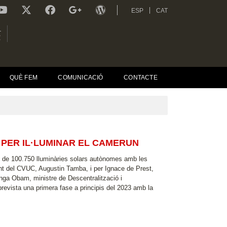
ESP
CAT
L
R
QUÈ FEM
COMUNICACIÓ
CONTACTE
 PER IL·LUMINAR EL CAMERUN
t de 100.750 lluminàries solars autònomes amb les
nt del CVUC, Augustin Tamba, i per Ignace de Prest,
nga Obam, ministre de Descentralització i
evista una primera fase a principis del 2023 amb la