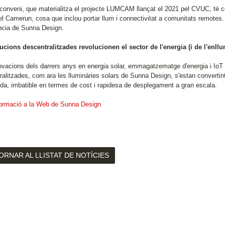
conveni, que materialitza el projecte LUMCAM llançat el 2021 pel CVUC, té
del Camerun, cosa que inclou portar llum i connectivitat a comunitats remote
ncia de Sunna Design.
ucions descentralitzades revolucionen el sector de l'energia (i de l'enll
ovacions dels darrers anys en energia solar, emmagatzematge d'energia i IoT 
ralitzades, com ara les lluminàries solars de Sunna Design, s'estan convertin
uïda, imbatible en termes de cost i rapidesa de desplegament a gran escala.
ormació a la Web de Sunna Design
ORNAR AL LLISTAT DE NOTÍCIES