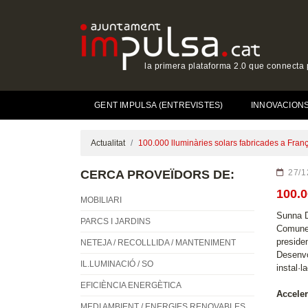
la primera plataforma 2.0 que connecta p
GENT IMPULSA (ENTREVISTES)
INNOVACIONS 
Actualitat
100.000 lluminàries solars fabricades a Fran
CERCA PROVEÏDORS DE:
27/1
100.
MOBILIARI
Sunna D
PARCS I JARDINS
Comunes
preside
NETEJA / RECOLLLIDA / MANTENIMENT
Desenvo
IL.LUMINACIÓ / SO
instal·l
EFICIÈNCIA ENERGÈTICA
Acceler
MEDI AMBIENT / ENERGIES RENOVABLES