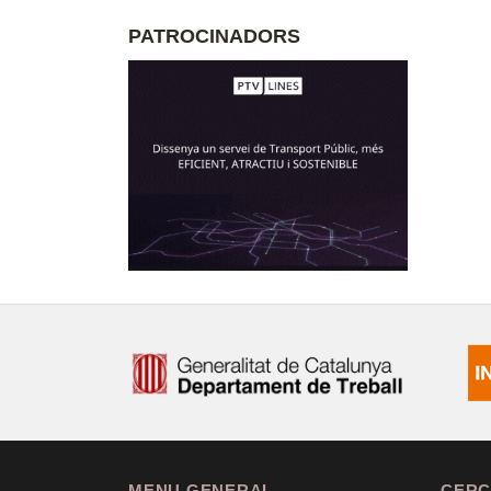
PATROCINADORS
MENU GENERAL
CERC