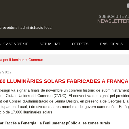
SUBSCRIU-TE A
NEWSLETTE
roveïdors i administració local
(CURRENT)
I CASOS D'ÈXIT
ACTUALITAT
OFERTES
ENS LOCALS
ça per il·luminar el Camerun
2/2022
000 LLUMINÀRIES SOLARS FABRICADES A FRANÇA
esign va signar a finals de novembre un conveni històric de subministramen
 i Ciutats Unides del Camerun (CVUC). El conveni va ser signat pel preside
nt del Consell d'Administració de Sunna Design, en presència de Georges Ela
lupament Local, i de diversos altres membres del govern camerunès . Està pr
ació de 17.000 lluminàries solars.
ar l'accés a l'energia i a l'enllumenat públic a les zones rurals