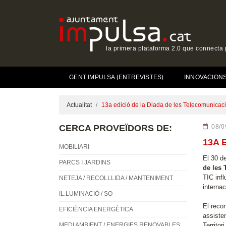
la primera plataforma 2.0 que connecta p
GENT IMPULSA (ENTREVISTES)
INNOVACIONS 
Actualitat
13a edició de la Diada de les Telecomunicac
CERCA PROVEÏDORS DE:
08/0
13A 
MOBILIARI
El 30 d
PARCS I JARDINS
de les
TIC infl
NETEJA / RECOLLLIDA / MANTENIMENT
internac
IL.LUMINACIÓ / SO
El reco
EFICIÈNCIA ENERGÈTICA
assisten
MEDI AMBIENT / ENERGIES RENOVABLES
Territor