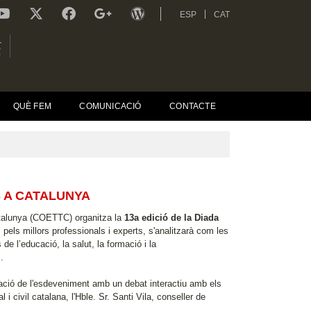
ESP
CAT
L
R
QUÈ FEM
COMUNICACIÓ
CONTACTE
S A CATALUNYA
atalunya (COETTC) organitza la
13a edició de la Diada
els millors professionals i experts, s'analitzarà com les
 de l’educació, la salut, la formació i la
.
ació de l'esdeveniment amb un debat interactiu amb els
 i civil catalana, l'Hble. Sr. Santi Vila, conseller de