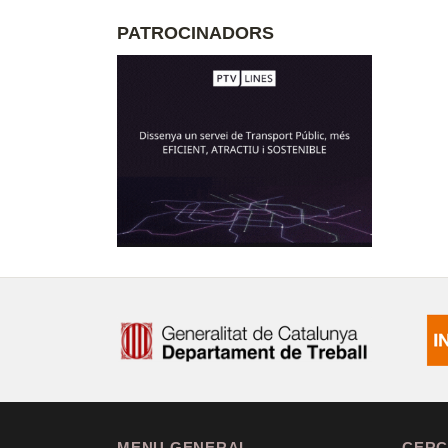
PATROCINADORS
MENU GENERAL
CERC