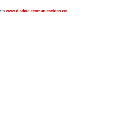
 web
www.diadatelecomunicacions.cat