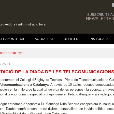
SUBSCRIU-TE A
NEWSLETTE
roveïdors i administració local
(CURRENT)
I CASOS D'ÈXIT
ACTUALITAT
OFERTES
ENS LOCALS
ions a Catalunya
9/2014
EDICIÓ DE LA DIADA DE LES TELECOMUNICACION
e setembre el Col·legi d’Enginyers Tècnics i Pèrits de Telecomunicació de C
 Telecomunicacions a Catalunya
. A través de 10 taules rodones composades p
ueixen en la millora de la qualitat de vida de les persones i la societat a través
ionalització, donant especial protagonisme en l'edició d'enguany als videojocs
negut catedràtic d'economia Dr. Santiago Niño-Becerra encapçalarà la inaugur
ts. També estarà present, entre d'altres personalitats de la vida política, social
i i Sostenibilitat de la Generalitat de Catalunya.