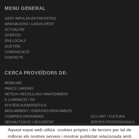
MENU GENERAL
GENT IMPULSA (ENTREVISTES)
INNOVACIONS I CASOS D'ÈXIT
ACTUALITAT
OFERTES
ENS LOCALS
QUÈ FEM
COMUNICACIÓ
CONTACTE
CERCA PROVEÏDORS DE:
MOBILIARI
PARCS I JARDINS
NETEJA / RECOLLLIDA / MANTENIMENT
IL.LUMINACIÓ / SO
EFICIÈNCIA ENERGÈTICA
MEDI AMBIENT / ENERGIES RENOVABLES
COMPRES ORDINÀRIES
OCI / ART / CULTURA
SENYALITZACIÓ I SEGURETAT
SERVEIS PROFESSIONALS
INFORMÀTICA / TIC / TELECOMUNICACIONS
SERVEIS INTEGRALS
Aquest espai web utiliza cookies pròpies i de tercers per tal de
AUTOMOCIÓ / TRANSPORT / MOBILITAT
SERVEIS A LES PERSONES
millorar els nostres serveis i mostrar publicitat relacionada amb
EQUIPAMENTS