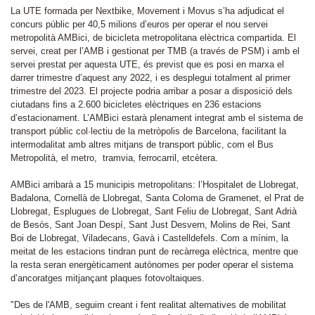
La UTE formada per Nextbike, Movement i Movus s’ha adjudicat el
concurs públic per 40,5 milions d’euros per operar el nou servei
metropolità AMBici, de bicicleta metropolitana elèctrica compartida. El
servei, creat per l’AMB i gestionat per TMB (a través de PSM) i amb el
servei prestat per aquesta UTE, és previst que es posi en marxa el
darrer trimestre d’aquest any 2022, i es desplegui totalment al primer
trimestre del 2023. El projecte podria arribar a posar a disposició dels
ciutadans fins a 2.600 bicicletes elèctriques en 236 estacions
d’estacionament. L’AMBici estarà plenament integrat amb el sistema de
transport públic col·lectiu de la metròpolis de Barcelona, facilitant la
intermodalitat amb altres mitjans de transport públic, com el Bus
Metropolità, el metro, tramvia, ferrocarril, etcètera.
AMBici arribarà a 15 municipis metropolitans: l’Hospitalet de Llobregat,
Badalona, Cornellà de Llobregat, Santa Coloma de Gramenet, el Prat de
Llobregat, Esplugues de Llobregat, Sant Feliu de Llobregat, Sant Adrià
de Besòs, Sant Joan Despí, Sant Just Desvern, Molins de Rei, Sant
Boi de Llobregat, Viladecans, Gavà i Castelldefels. Com a mínim, la
meitat de les estacions tindran punt de recàrrega elèctrica, mentre que
la resta seran energèticament autònomes per poder operar el sistema
d’ancoratges mitjançant plaques fotovoltaiques.
"Des de l'AMB, seguim creant i fent realitat alternatives de mobilitat