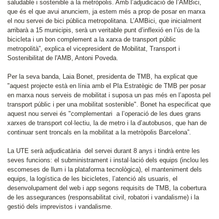
saludable i sostenible a la metròpolis. Amb l’adjudicació de l’AMBici,
que és el que avui anunciem, ja estem més a prop de posar en marxa
el nou servei de bici pública metropolitana. L’AMBici, que inicialment
arribarà a 15 municipis, serà un veritable punt d’inflexió en l’ús de la
bicicleta i un bon complement a la xarxa de transport públic
metropolità”, explica el vicepresident de Mobilitat, Transport i
Sostenibilitat de l'AMB, Antoni Poveda.
Per la seva banda, Laia Bonet, presidenta de TMB, ha explicat que
"aquest projecte està en línia amb el Pla Estratègic de TMB per posar
en marxa nous serveis de mobilitat i suposa un pas més en l’aposta pel
transport públic i per una mobilitat sostenible". Bonet ha especificat que
aquest nou servei és "complementari a l’operació de les dues grans
xarxes de transport col·lectiu, la de metro i la d’autobusos, que han de
continuar sent troncals en la mobilitat a la metròpolis Barcelona”.
La UTE serà adjudicatària del servei durant 8 anys i tindrà entre les
seves funcions: el subministrament i instal·lació dels equips (inclou les
escomeses de llum i la plataforma tecnològica), el manteniment dels
equips, la logística de les bicicletes, l’atenció als usuaris, el
desenvolupament del web i app segons requisits de TMB, la cobertura
de les assegurances (responsabilitat civil, robatori i vandalisme) i la
gestió dels imprevistos i vandalisme.