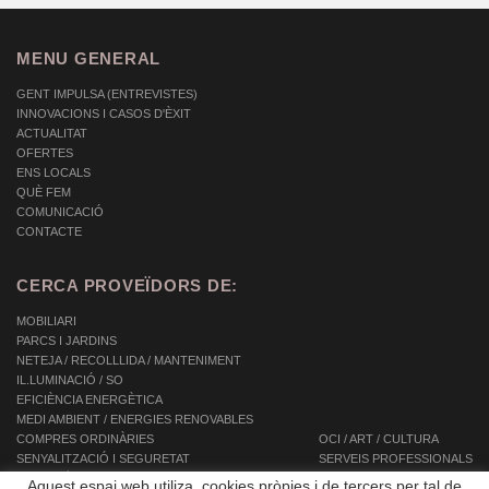
MENU GENERAL
GENT IMPULSA (ENTREVISTES)
INNOVACIONS I CASOS D'ÈXIT
ACTUALITAT
OFERTES
ENS LOCALS
QUÈ FEM
COMUNICACIÓ
CONTACTE
CERCA PROVEÏDORS DE:
MOBILIARI
PARCS I JARDINS
NETEJA / RECOLLLIDA / MANTENIMENT
IL.LUMINACIÓ / SO
EFICIÈNCIA ENERGÈTICA
MEDI AMBIENT / ENERGIES RENOVABLES
COMPRES ORDINÀRIES
OCI / ART / CULTURA
SENYALITZACIÓ I SEGURETAT
SERVEIS PROFESSIONALS
INFORMÀTICA / TIC / TELECOMUNICACIONS
SERVEIS INTEGRALS
Aquest espai web utiliza cookies pròpies i de tercers per tal de