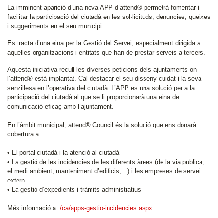
La imminent aparició d’una nova APP d’attend® permetrà fomentar i
facilitar la participació del ciutadà en les sol·licituds, denuncies, queixes
i suggeriments en el seu municipi.
Es tracta d’una eina per la Gestió del Servei, especialment dirigida a
aquelles organitzacions i entitats que han de prestar serveis a tercers.
Aquesta iniciativa recull les diverses peticions dels ajuntaments on
l’attend® està implantat. Cal destacar el seu disseny cuidat i la seva
senzillesa en l’operativa del ciutadà. L’APP es una solució per a la
participació del ciutadà al que se li proporcionarà una eina de
comunicació eficaç amb l’ajuntament.
En l’àmbit municipal, attend® Council és la solució que ens donarà
cobertura a:
• El portal ciutadà i la atenció al ciutadà
• La gestió de les incidències de les diferents àrees (de la via publica,
el medi ambient, manteniment d’edificis,…) i les empreses de servei
extern
• La gestió d’expedients i tràmits administratius
Més informació a:
/ca/apps-gestio-incidencies.aspx