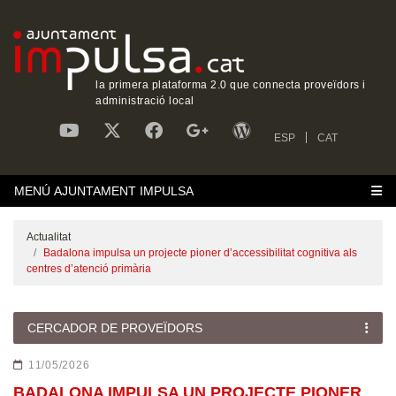
la primera plataforma 2.0 que connecta proveïdors i
administració local
ESP
CAT
MENÚ AJUNTAMENT IMPULSA
Actualitat
Badalona impulsa un projecte pioner d’accessibilitat cognitiva als
centres d’atenció primària
CERCADOR DE PROVEÏDORS
11/05/2026
BADALONA IMPULSA UN PROJECTE PIONER