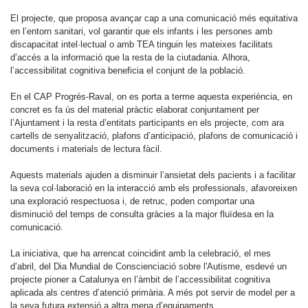
El projecte, que proposa avançar cap a una comunicació més equitativa
en l’entorn sanitari, vol garantir que els infants i les persones amb
discapacitat intel·lectual o amb TEA tinguin les mateixes facilitats
d’accés a la informació que la resta de la ciutadania. Alhora,
l’accessibilitat cognitiva beneficia el conjunt de la població.
En el CAP Progrés-Raval, on es porta a terme aquesta experiència, en
concret es fa ús del material pràctic elaborat conjuntament per
l’Ajuntament i la resta d’entitats participants en els projecte, com ara
cartells de senyalització, plafons d’anticipació, plafons de comunicació i
documents i materials de lectura fàcil.
Aquests materials ajuden a disminuir l’ansietat dels pacients i a facilitar
la seva col·laboració en la interacció amb els professionals, afavoreixen
una exploració respectuosa i, de retruc, poden comportar una
disminució del temps de consulta gràcies a la major fluïdesa en la
comunicació.
La iniciativa, que ha arrencat coincidint amb la celebració, el mes
d’abril, del Dia Mundial de Conscienciació sobre l'Autisme, esdevé un
projecte pioner a Catalunya en l’àmbit de l’accessibilitat cognitiva
aplicada als centres d’atenció primària. A més pot servir de model per a
la seva futura extensió a altra mena d’equipaments.