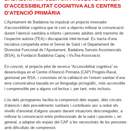
D’ACCESSIBILITAT COGNITIVA ALS CENTRES
D’ATENCIÓ PRIMÀRIA
L’Ajuntament de Badalona ha impulsat un projecte innovador
d’accessibilitat cognitiva que té com a objectiu millorar la comunicació
durant l’atenció sanitària a infants i persones adultes amb trastorns de
l’espectre autista (TEA) i discapacitat intel·lectual. Es tracta d’una
iniciativa compartida entre el Servei de Salut i el Departament de
Diversitat Funcional de l’Ajuntament, Badalona Serveis Assistencials
(BSA), la Fundació Badalona Capaç i ViuTea Associació.
En concret, el projecte pilot de recerca “Accessibilitat cognitiva” es
desenvolupa en el Centre d’Atenció Primària (CAP) Progrés-Raval,
gestionat per BSA, i consisteix en la validació en l’entorn sanitari d’una
eina comunicativa basada en un llenguatge pictogràfic, més accessible
i comprensible per a alguns col·lectius i, per tant, més inclusiu.
L’ús dels pictogrames facilita la comprensió dels espais, dels circuits
d’atenció i dels procediments sanitaris i contribueix així a reduir els
nivells d’ansietat d’alguns usuaris davant situacions desconegudes, a
millorar la comunicació entre professionals de la salut i pacients i, en
general, a adaptar els espais del CAP a les necessitats de les persones
amb dificultats de comprensió.