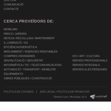
QUÈ FEM
COMUNICACIÓ
CONTACTE
CERCA PROVEÏDORS DE:
MOBILIARI
PARCS I JARDINS
NETEJA / RECOLLLIDA / MANTENIMENT
IL.LUMINACIÓ / SO
EFICIÈNCIA ENERGÈTICA
MEDI AMBIENT / ENERGIES RENOVABLES
COMPRES ORDINÀRIES
OCI / ART / CULTURA
SENYALITZACIÓ I SEGURETAT
SERVEIS PROFESSIONALS
INFORMÀTICA / TIC / TELECOMUNICACIONS
SERVEIS INTEGRALS
AUTOMOCIÓ / TRANSPORT / MOBILITAT
SERVEIS A LES PERSONES
EQUIPAMENTS
OBRES PÚBLIQUES / CONSTRUCCIÓ
POLÍTICA DE COOKIES
AVÍS LEGAL I POLÍTICA DE PRIVACITAT
Distribuït per:
Micrològic SLU