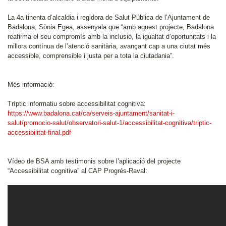
La 4a tinenta d’alcaldia i regidora de Salut Pública de l’Ajuntament de
Badalona, Sònia Egea, assenyala que “amb aquest projecte, Badalona
reafirma el seu compromís amb la inclusió, la igualtat d’oportunitats i la
millora contínua de l’atenció sanitària, avançant cap a una ciutat més
accessible, comprensible i justa per a tota la ciutadania”.
Més informació:
Tríptic informatiu sobre accessibilitat cognitiva:
https://www.badalona.cat/ca/serveis-ajuntament/sanitat-i-
salut/promocio-salut/observatori-salut-1/accessibilitat-cognitiva/triptic-
accessibilitat-final.pdf
Vídeo de BSA amb testimonis sobre l’aplicació del projecte
“Accessibilitat cognitiva” al CAP Progrés-Raval: