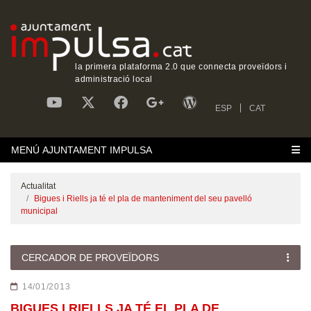
la primera plataforma 2.0 que connecta proveïdors i
administració local
ESP
CAT
MENÚ AJUNTAMENT IMPULSA
Actualitat
Bigues i Riells ja té el pla de manteniment del seu pavelló
municipal
CERCADOR DE PROVEÏDORS
14/01/2013
BIGUES I RIELLS JA TÉ EL PLA DE