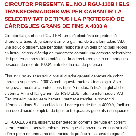
CIRCUTOR PRESENTA EL NOU RGU-110B I ELS
TRANSFORMADORS WB PER GARANTIR LA
SELECTIVITAT DE TIPUS I LA PROTECCIÓ DE
CÀRREGUES GRANS DE FINS A 4000 A
Circutor llança el nou RGU-110B, un relé electrònic de protecció
diferencial tipus B, juntament amb la gamma de transformadors WB,
una solució dissenyada per donar resposta a un dels principals reptes
en instal·lacions elèctriques modernes: garantir una correcta selectivitat
de tipus en entorns d'alta potència i la correcta protecció en càrregues
pesades de més de 1000A amb electrònica de potència.
Fins avui no existien solucions al quadre general capaces de cobrir
corrents superiors a 1000 A amb aquesta mateixa tecnologia. Això
obligava a recórrer a proteccions tipus A i reduïa l'eficàcia global del
sistema. Amb el llançament del RGU-110B i els transformadors WB,
Circutor elimina aquesta barrera i permet estendre la protecció
diferencial tipus B a instal·lacions i càrregues de fins a 4000 A, facilitant
una coordinació completa de tipus entre quadres generals i subquadres.
El RGU-110B està dissenyat per detectar corrents de fuga en corrent
altern, continu i senyals mixtes, cosa que el converteix en una solució
idònia per a entorns amb electrònica de potència. La seva integració