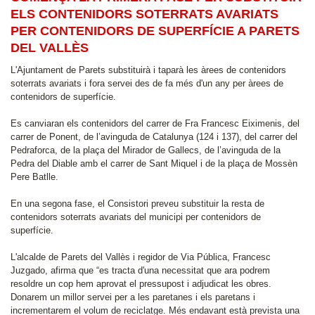
ELS CONTENIDORS SOTERRATS AVARIATS
PER CONTENIDORS DE SUPERFÍCIE A PARETS
DEL VALLÈS
‎L'Ajuntament de Parets substituirà i taparà les àrees de contenidors
soterrats avariats i fora servei des de fa més d'un any per àrees de
contenidors de superfície.
Es canviaran els contenidors del carrer de Fra Francesc Eiximenis, del
carrer de Ponent, de l’avinguda de Catalunya (124 i 137), del carrer del
Pedraforca, de la plaça del Mirador de Gallecs, de l’avinguda de la
Pedra del Diable amb el carrer de Sant Miquel i de la plaça de Mossèn
Pere Batlle.
En una segona fase, el Consistori preveu substituir la resta de
contenidors soterrats avariats del municipi per contenidors de
superfície.
L'alcalde de Parets del Vallès i regidor de Via Pública, Francesc
Juzgado, afirma que “es tracta d'una necessitat que ara podrem
resoldre un cop hem aprovat el pressupost i adjudicat les obres.
Donarem un millor servei per a les paretanes i els paretans i
incrementarem el volum de reciclatge. Més endavant està prevista una