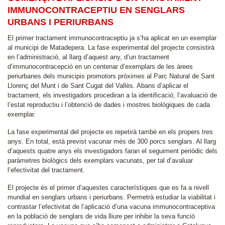
IMMUNOCONTRACEPTIU EN SENGLARS
URBANS I PERIURBANS
El primer tractament immunocontraceptiu ja s’ha aplicat en un exemplar
al municipi de Matadepera. La fase experimental del projecte consistirà
en l’administració, al llarg d’aquest any, d’un tractament
d’immunocontracepció en un centenar d’exemplars de les àrees
periurbanes dels municipis promotors pròximes al Parc Natural de Sant
Llorenç del Munt i de Sant Cugat del Vallès. Abans d’aplicar el
tractament, els investigadors procediran a la identificació, l’avaluació de
l’estat reproductiu i l’obtenció de dades i mostres biològiques de cada
exemplar.
La fase experimental del projecte es repetirà també en els propers tres
anys. En total, està previst vacunar més de 300 porcs senglars. Al llarg
d’aquests quatre anys els investigadors faran el seguiment periòdic dels
paràmetres biològics dels exemplars vacunats, per tal d’avaluar
l’efectivitat del tractament.
El projecte és el primer d’aquestes característiques que es fa a nivell
mundial en senglars urbans i periurbans. Permetrà estudiar la viabilitat i
contrastar l’efectivitat de l’aplicació d’una vacuna immunocontraceptiva
en la població de senglars de vida lliure per inhibir la seva funció