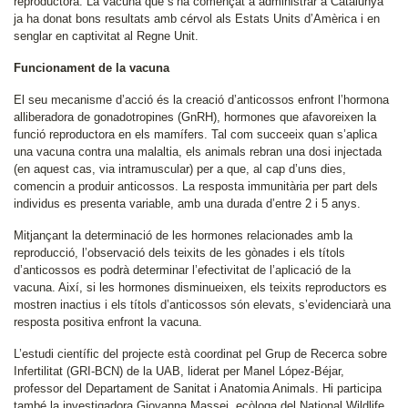
reproductora. La vacuna que s’ha començat a administrar a Catalunya
ja ha donat bons resultats amb cérvol als Estats Units d’Amèrica i en
senglar en captivitat al Regne Unit.
Funcionament de la vacuna
El seu mecanisme d’acció és la creació d’anticossos enfront l’hormona
alliberadora de gonadotropines (GnRH), hormones que afavoreixen la
funció reproductora en els mamífers. Tal com succeeix quan s’aplica
una vacuna contra una malaltia, els animals rebran una dosi injectada
(en aquest cas, via intramuscular) per a que, al cap d’uns dies,
comencin a produir anticossos. La resposta immunitària per part dels
individus es presenta variable, amb una durada d’entre 2 i 5 anys.
Mitjançant la determinació de les hormones relacionades amb la
reproducció, l’observació dels teixits de les gònades i els títols
d’anticossos es podrà determinar l’efectivitat de l’aplicació de la
vacuna. Així, si les hormones disminueixen, els teixits reproductors es
mostren inactius i els títols d’anticossos són elevats, s’evidenciarà una
resposta positiva enfront la vacuna.
L’estudi científic del projecte està coordinat pel Grup de Recerca sobre
Infertilitat (GRI-BCN) de la UAB, liderat per Manel López-Béjar,
professor del Departament de Sanitat i Anatomia Animals. Hi participa
també la investigadora Giovanna Massei, ecòloga del National Wildlife