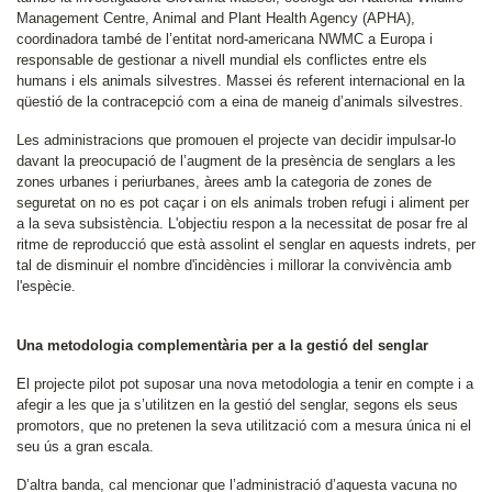
Management Centre, Animal and Plant Health Agency (APHA),
coordinadora també de l’entitat nord-americana NWMC a Europa i
responsable de gestionar a nivell mundial els conflictes entre els
humans i els animals silvestres. Massei és referent internacional en la
qüestió de la contracepció com a eina de maneig d’animals silvestres.
Les administracions que promouen el projecte van decidir impulsar-lo
davant la preocupació de l’augment de la presència de senglars a les
zones urbanes i periurbanes, àrees amb la categoria de zones de
seguretat on no es pot caçar i on els animals troben refugi i aliment per
a la seva subsistència. L'objectiu respon a la necessitat de posar fre al
ritme de reproducció que està assolint el senglar en aquests indrets, per
tal de disminuir el nombre d'incidències i millorar la convivència amb
l'espècie.
Una metodologia complementària per a la gestió del senglar
El projecte pilot pot suposar una nova metodologia a tenir en compte i a
afegir a les que ja s’utilitzen en la gestió del senglar, segons els seus
promotors, que no pretenen la seva utilització com a mesura única ni el
seu ús a gran escala.
D’altra banda, cal mencionar que l’administració d’aquesta vacuna no