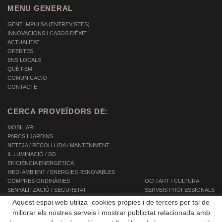
MENU GENERAL
GENT IMPULSA (ENTREVISTES)
INNOVACIONS I CASOS D'ÈXIT
ACTUALITAT
OFERTES
ENS LOCALS
QUÈ FEM
COMUNICACIÓ
CONTACTE
CERCA PROVEÏDORS DE:
MOBILIARI
PARCS I JARDINS
NETEJA / RECOLLLIDA / MANTENIMENT
IL.LUMINACIÓ / SO
EFICIÈNCIA ENERGÈTICA
MEDI AMBIENT / ENERGIES RENOVABLES
COMPRES ORDINÀRIES
OCI / ART / CULTURA
SENYALITZACIÓ I SEGURETAT
SERVEIS PROFESSIONALS
INFORMÀTICA / TIC / TELECOMUNICACIONS
SERVEIS INTEGRALS
Aquest espai web utiliza cookies pròpies i de tercers per tal de
AUTOMOCIÓ / TRANSPORT / MOBILITAT
SERVEIS A LES PERSONES
millorar els nostres serveis i mostrar publicitat relacionada amb
EQUIPAMENTS