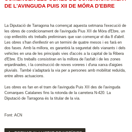
DE L'AVINGUDA PUIS XII DE MÓRA D'EBRE
La Diputació de Tarragona ha començat aquesta setmana l'execució de
les obres de condicionament de l'avinguda Pius XII de Móra d'Ebre, un
cop enllestits els treballs preliminars que van començar el dia 8 d'abril.
Les obres s'han d'enllestir en un termini de quatre mesos i es farà en
dos fases. Amb la millora, es garantirà la seguretat dels vianants i dels
vehicles en una de les principals vies d'accés a la capital de la Ribera
d'Ebre. Els treballs consistiran en la millora de l'asfalt i de les zones
enjardinades, i la construcció de noves voreres i d'una xarxa d'aigües
pluvials. També s'adaptarà la via per a persones amb mobilitat reduïda,
entre altres actuacions.
Les obres es fan en el tram de l'avinguda Puis XII des de l'avinguda
Comarques Catalanes fins la rotonda de la carretera N-420. La
Diputació de Tarragona és la titular de la via.
Font: ACN