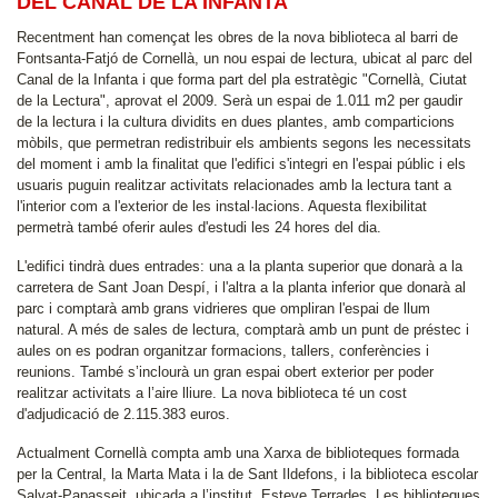
DEL CANAL DE LA INFANTA
Recentment han començat les obres de la nova biblioteca al barri de
Fontsanta-Fatjó de Cornellà, un nou espai de lectura, ubicat al parc del
Canal de la Infanta i que forma part del pla estratègic "Cornellà, Ciutat
de la Lectura", aprovat el 2009. Serà un espai de 1.011 m2 per gaudir
de la lectura i la cultura dividits en dues plantes, amb comparticions
mòbils, que permetran redistribuir els ambients segons les necessitats
del moment i amb la finalitat que l'edifici s'integri en l'espai públic i els
usuaris puguin realitzar activitats relacionades amb la lectura tant a
l'interior com a l'exterior de les instal·lacions. Aquesta flexibilitat
permetrà també oferir aules d'estudi les 24 hores del dia.
L'edifici tindrà dues entrades: una a la planta superior que donarà a la
carretera de Sant Joan Despí, i l'altra a la planta inferior que donarà al
parc i comptarà amb grans vidrieres que ompliran l'espai de llum
natural. A més de sales de lectura, comptarà amb un punt de préstec i
aules on es podran organitzar formacions, tallers, conferències i
reunions. També s’inclourà un gran espai obert exterior per poder
realitzar activitats a l’aire lliure. La nova biblioteca té un cost
d'adjudicació de 2.115.383 euros.
Actualment Cornellà compta amb una Xarxa de biblioteques formada
per la Central, la Marta Mata i la de Sant Ildefons, i la biblioteca escolar
Salvat-Papasseit, ubicada a l’institut Esteve Terrades. Les biblioteques