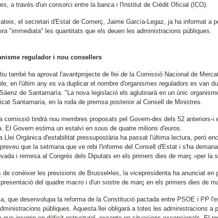
es, a través d'un consorci entre la banca i l'Institut de Crèdit Oficial (ICO).
mateix, el secretari d'Estat de Comerç, Jaime García-Legaz, ja ha informat a 
ra "immediata" les quantitats que els deuen les administracions públiques.
nisme regulador i nou consellers
tiu també ha aprovat l'avantprojecte de llei de la Comissió Nacional de Merca
ble, en l'últim any es va duplicar el nombre d'organismes reguladors es van du
áenz de Santamaría. "La nova legislació els aglutinarà en un únic organisme per
ficat Santamaría, en la roda de premsa posterior al Consell de Ministres.
ra comissió tindrà nou membres proposats pel Govern-des dels 52 anteriors-
a. El Govern estima un estalvi en sous de quatre milions d'euros.
a Llei Orgànica d'estabilitat pressupostària ha passat l'última lectura, però 
preveu que la setmana que ve rebi l'informe del Consell d'Estat i s'ha demanat
ovada i remesa al Congrés dels Diputats en els primers dies de març »per la s
 de conèixer les previsions de Brussel•les, la vicepresidenta ha anunciat en p
a presentació del quadre macro i d'un sostre de març en els primers dies de ma
a, que desenvolupa la reforma de la Constitució pactada entre PSOE i PP l'esti
dministracions públiques. Aquesta llei obligarà a totes les administracions a 
rà que incorrin en dèficit estructural, excepte en situacions excepcionals. El