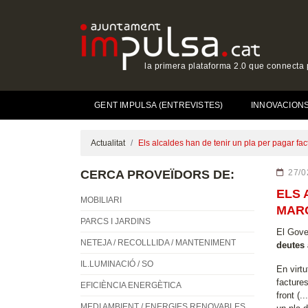
la primera plataforma 2.0 que connecta p
GENT IMPULSA (ENTREVISTES)
INNOVACIONS 
Actualitat
Els alcaldes han de tenir un pla per pagar f
CERCA PROVEÏDORS DE:
27/0
ELS 
MOBILIARI
MAR
PARCS I JARDINS
El Gove
NETEJA / RECOLLLIDA / MANTENIMENT
deutes
IL.LUMINACIÓ / SO
En virtu
facture
EFICIÈNCIA ENERGÈTICA
front (.
MEDI AMBIENT / ENERGIES RENOVABLES