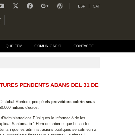
ESP
CAT
L
R
QUÈ FEM
COMUNICACIÓ
CONTACTE
CTURES PENDENTS ABANS DEL 31 DE
Cristóbal Montoro, perquè els
proveïdors cobrin seus
50.000 milions d'euros.
ri d'Administracions Públiques la informació de les
plicat Santamaría." Hem de saber el que hi ha i fer-li
endents i que les administracions públiques se sotmetin a