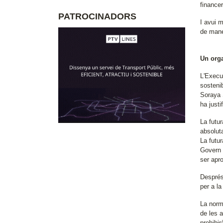
financer
PATROCINADORS
I avui 
de mane
Un orga
L'Execu
sosteni
Soraya S
ha justi
La futu
absolut
La futur
Govern 
ser apr
Després
per a l
La norm
de les a
prohibi