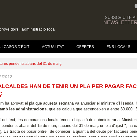
SUBSCRIU-TE A
NEWSLETTE
roveïdors i administració local
(CURRENT)
I CASOS D'ÈXIT
ACTUALITAT
OFERTES
ENS LOCALS
actures pendents abans del 31 de març
2/2012
ALCALDES HAN DE TENIR UN PLA PER PAGAR FA
Ç
rn ha aprovat el pla que aquesta setmana va anunciar el ministre d'Hisenda, 
 amb les administracions
, que es calcula que ascendeixen a entre 30.000 i 
t del text, les corporacions locals tenen l'obligació de subministrar al Ministe
s pendents abans del 15 de març i abans del 31 de març un pla d'ajust ", ha ex
..). Es tracta de posar ordre i de conèixer la quantia del deute per factures p