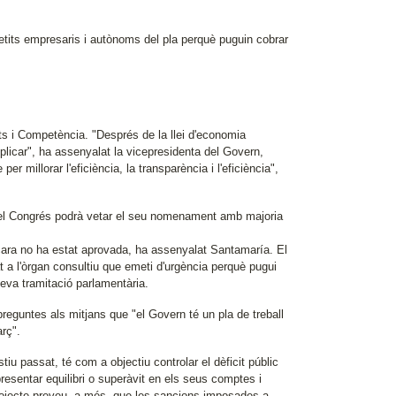
petits empresaris i autònoms del pla perquè puguin cobrar
ts i Competència. "Després de la llei d'economia
plicar", ha assenyalat la vicepresidenta del Govern,
 millorar l'eficiència, la transparència i l'eficiència",
i el Congrés podrà vetar el seu nomenament amb majoria
encara no ha estat aprovada, ha assenyalat Santamaría. El
 a l'òrgan consultiu que emeti d'urgència perquè pugui
eva tramitació parlamentària.
reguntes als mitjans que "el Govern té un pla de treball
rç".
u passat, té com a objectiu controlar el dèficit públic
presentar equilibri o superàvit en els seus comptes i
 projecte preveu, a més, que les sancions imposades a