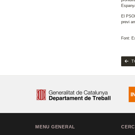
Espanya
El PSOE 
previ a
Font: E
T
MENU GENERAL
CERC