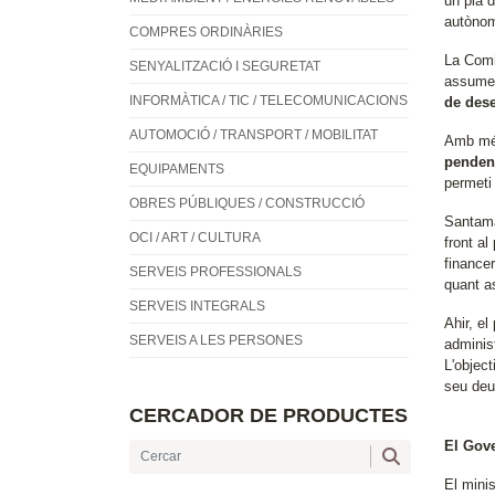
un pla 
autònom
COMPRES ORDINÀRIES
La Comi
SENYALITZACIÓ I SEGURETAT
assume
INFORMÀTICA / TIC / TELECOMUNICACIONS
de des
AUTOMOCIÓ / TRANSPORT / MOBILITAT
Amb més 
penden
EQUIPAMENTS
permeti 
OBRES PÚBLIQUES / CONSTRUCCIÓ
Santama
OCI / ART / CULTURA
front a
finance
SERVEIS PROFESSIONALS
quant a
SERVEIS INTEGRALS
Ahir, el
SERVEIS A LES PERSONES
adminis
L'object
seu deu
CERCADOR DE PRODUCTES
El Gov
El minis