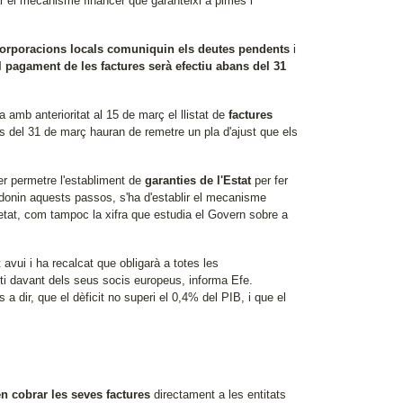
ar el mecanisme financer que garanteixi a pimes i
orporacions locals comuniquin els deutes pendents
i
l pagament de les factures serà efectiu abans del 31
 amb anterioritat al 15 de març el llistat de
factures
s del 31 de març hauran de remetre un pla d'ajust que els
er permetre l'establiment de
garanties de l'Estat
per fer
donin aquests passos, s'ha d'establir el mecanisme
tat, com tampoc la xifra que estudia el Govern sobre a
 avui i ha recalcat que obligarà a totes les
ti davant dels seus socis europeus, informa Efe.
 a dir, que el dèficit no superi el 0,4% del PIB, i que el
n cobrar les seves factures
directament a les entitats