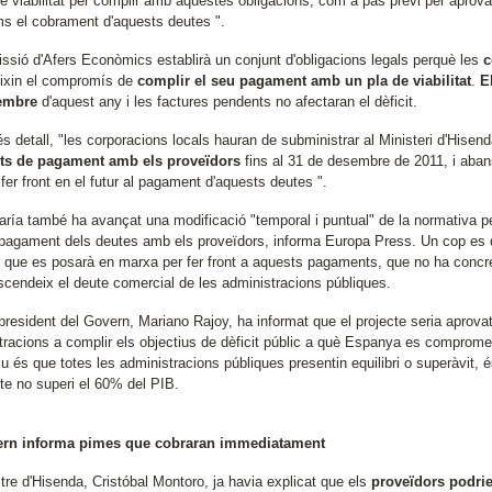
de viabilitat per complir amb aquestes obligacions, com a pas previ per aprov
s el cobrament d'aquests deutes ".
ssió d'Afers Econòmics establirà un conjunt d'obligacions legals perquè les
c
ixin el compromís de
complir el seu pagament amb un pla de viabilitat
.
E
embre
d'aquest any i les factures pendents no afectaran el dèficit.
detall, "les corporacions locals hauran de subministrar al Ministeri d'Hisenda
ts de pagament amb els proveïdors
fins al 31 de desembre de 2011, i aban
fer front en el futur al pagament d'aquests deutes ".
ría també ha avançat una modificació "temporal i puntual" de la normativa p
l pagament dels deutes amb els proveïdors, informa Europa Press. Un cop es 
r que es posarà en marxa per fer front a aquests pagaments, que no ha concre
scendeix el deute comercial de les administracions públiques.
 president del Govern, Mariano Rajoy, ha informat que el projecte seria aprovat
tracions a complir els objectius de dèficit públic a què Espanya es comprome
iu és que totes les administracions públiques presentin equilibri o superàvit, és
te no superi el 60% del PIB.
ern informa pimes que cobraran immediatament
tre d'Hisenda, Cristóbal Montoro, ja havia explicat que els
proveïdors podrie