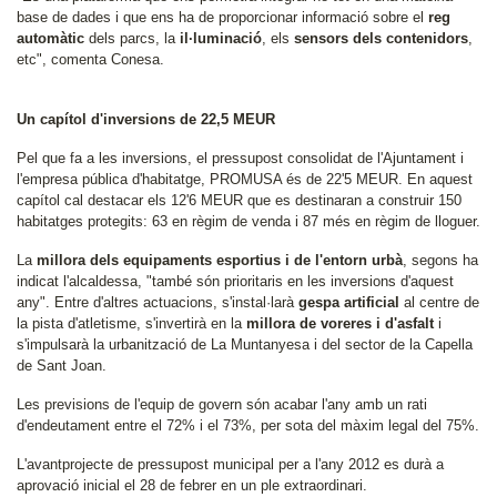
base de dades i que ens ha de proporcionar informació sobre el
reg
automàtic
dels parcs, la
il·luminació
, els
sensors dels contenidors
,
etc", comenta Conesa.
Un capítol d'inversions de 22,5 MEUR
Pel que fa a les inversions, el pressupost consolidat de l'Ajuntament i
l'empresa pública d'habitatge, PROMUSA és de 22'5 MEUR. En aquest
capítol cal destacar els 12'6 MEUR que es destinaran a construir 150
habitatges protegits: 63 en règim de venda i 87 més en règim de lloguer.
La
millora dels equipaments esportius i de l'entorn urbà
, segons ha
indicat l'alcaldessa, "també són prioritaris en les inversions d'aquest
any". Entre d'altres actuacions, s'instal·larà
gespa artificial
al centre de
la pista d'atletisme, s'invertirà en la
millora de voreres i d'asfalt
i
s'impulsarà la urbanització de La Muntanyesa i del sector de la Capella
de Sant Joan.
Les previsions de l'equip de govern són acabar l'any amb un rati
d'endeutament entre el 72% i el 73%, per sota del màxim legal del 75%.
L'avantprojecte de pressupost municipal per a l'any 2012 es durà a
aprovació inicial el 28 de febrer en un ple extraordinari.