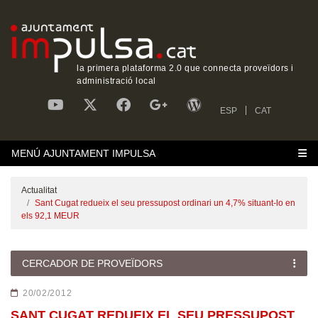
la primera plataforma 2.0 que connecta proveïdors i
administració local
ESP
CAT
MENÚ AJUNTAMENT IMPULSA
Actualitat
Sant Cugat redueix el seu pressupost ordinari un 4,7% situant-lo en
els 92,1 MEUR
CERCADOR DE PROVEÏDORS
20/02/2012
SANT CUGAT REDUEIX EL SEU PRESSUPOST