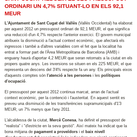
ORDINARI UN 4,7% SITUANT-LO EN ELS 92,1
MEUR
L'Ajuntament de Sant Cugat del Vallès
(Vallès Occidental) ha elaborat
per aquest 2012 un pressupost ordinari de 92,1 MEUR, el que significa
una reducció d'un 4,7% respecte l'anterior exercici. El govern municipal
atribueix la disminució a l'actual context econòmic, que afectarà els
ingressos i també a d'altres variables com el fet que la localitat ha
entrat a formar part de l'Àrea Metropolitana de Barcelona (AMB) i
enguany haurà d'aportar 4,2 MEUR que seran retornats a la ciutat en els
propers quatre anys. Les inversions se situen en els 22'5 MEUR, el que
representa un descens del 3'4% respecte fa un any. Els principals eixos
d'aquests comptes són
l'atenció a les persones
i les
polítiques
d'ocupació
.
El pressupost per aquest 2012 continua marcat, arran de l'actual
context econòmic, per la contenció i l'austeritat. En aquest sentit es
preveu una disminució de les transferències supramunicipals d'1'3
MEUR, un 7% menys que l'any 2011.
L'alcaldessa de la ciutat,
Mercè Conesa
, ha definit el pressupost de
"realista" i "d'estricte en la seva gestió". Així mateix ha indicat que la
bona mitjana de
pagament a proveïdors
i el
baix nivell