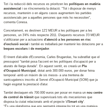
Tot i la reducció dels recursos es prioritzen les
polítiques en matèria
assistencial
i se n'incrementa la dotació. "Tot i disposar de menys
recursos, mantenim o en alguns casos augmentem les partides
assistencials per a aquelles persones que més ho necessiten",
comenta Conesa.
Concretament, es destinen 12'2 MEUR a les polítiques per a les
persones, un 3'4% més respecte 2011. D'aquests recursos 3'3 MEUR
s'utilitzaran per a actuacions
d'atenció a les persones en risc
d'exclusió social
i també es treballarà per mantenir les dotacions per a
beques escolars i de menjador
.
El tinent d'alcalde d'Economia, Carles Brugarolas, ha subratllat que el
pressupost "també posa l'accent en les polítiques d'ocupació per a
aturats de llarga durada". En aquest sentit, es crearà un
Pla
d'Ocupació Municipal
, dotat amb 300.000 euros, per donar feina
temporal -amb un màxim de sis mesos- a una trentena de
santcugatencs inscrits al Servei d'Ocupació Municipal (SOM) que ja
hagin esgotat la prestació d'atur.
També destaquen els 700.000 euros per posar en marxa un
nou centre
de control de trànsit
que supervisarà tots els mecanismes que
disposa la ciutat relacionats amb el projecte 'd'
Smart city'
.
"És una plataforma que ens permetrà integrar-ho tot en una mateixa