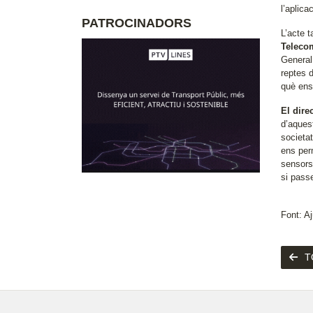
l’aplica
PATROCINADORS
L’acte 
Telecom
General,
reptes 
què ens
El dir
d’aques
societa
ens perm
sensors 
si pass
Font: A
T