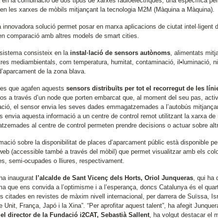
 en la combinació de dos tipus de xarxes radioelèctriques, una específica per
en les xarxes de mòbils mitjançant la tecnologia M2M (Màquina a Màquina).
 innovadora solució permet posar en marxa aplicacions de ciutat intel·ligent
en comparació amb altres models de smart cities.
sistema consisteix en la
instal·lació de sensors autònoms
, alimentats mit
res mediambientals, com temperatura, humitat, contaminació, il•luminació, niv
d’aparcament de la zona blava.
es que agafen aquests
sensors distribuïts per tot el recorregut de les lí
os a través d’un node que porten embarcat que, al moment del seu pas, activ
ació, el sensor envia les seves dades emmagatzemades a l’autobús mitjançant 
ús envia aquesta informació a un centre de control remot utilitzant la xarxa
zemades al centre de control permeten prendre decisions o actuar sobre altr
mació sobre la disponibilitat de places d’aparcament públic està disponible pe
web (accessible també a través del mòbil) que permet visualitzar amb els color
s, semi-ocupades o lliures, respectivament.
’ha inaugurat
l’alcalde de Sant Vicenç dels Horts, Oriol Junqueras
, qui ha 
a que ens convida a l’optimisme i a l’esperança, doncs Catalunya és el quart
s citades en revistes de màxim nivell internacional, per darrera de Suïssa, Is
 Unit, França, Japó i la Xina”. “Per aprofitar aquest talent”, ha afegit Junquer
,
el director de la Fundació i2CAT, Sebastià Sallent
, ha volgut destacar el 