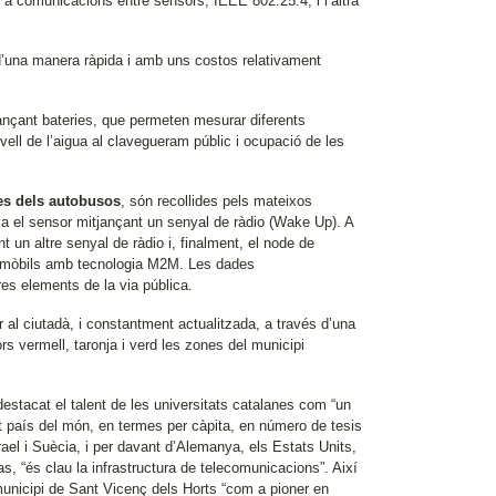
 a comunicacions entre sensors, IEEE 802.25.4, i l’altra
 d’una manera ràpida i amb uns costos relativament
jançant bateries, que permeten mesurar diferents
ell de l’aigua al clavegueram públic i ocupació de les
nies dels autobusos
, són recollides pels mateixos
a el sensor mitjançant un senyal de ràdio (Wake Up). A
un altre senyal de ràdio i, finalment, el node de
 de mòbils amb tecnologia M2M. Les dades
es elements de la via pública.
r al ciutadà, i constantment actualitzada, a través d’una
s vermell, taronja i verd les zones del municipi
destacat el talent de les universitats catalanes com “un
 país del món, en termes per càpita, en número de tesis
rael i Suècia, i per davant d’Alemanya, els Estats Units,
as, “és clau la infrastructura de telecomunicacions”. Així
municipi de Sant Vicenç dels Horts “com a pioner en