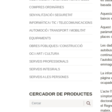
es basa
basada 
COMPRES ORDINÀRIES
Aquesta
SENYALITZACIÓ I SEGURETAT
baixos 
INFORMÀTICA / TIC / TELECOMUNICACIONS
Aquest 
AUTOMOCIÓ / TRANSPORT / MOBILITAT
paràmet
places 
EQUIPAMENTS
Les dad
OBRES PÚBLIQUES / CONSTRUCCIÓ
autobus
OCI / ART / CULTURA
continu
l’autob
SERVEIS PROFESSIONALS
emmagat
SERVEIS INTEGRALS
La infor
SERVEIS A LES PERSONES
pàgina 
ocupade
L’acte l
CERCADOR DE PRODUCTES
símptom
doctoral
el Regne
mateix