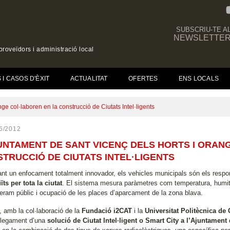
SUBSCRIU-TE A
NEWSLETTE
roveïdors i administració local
(CURRENT)
I CASOS D'ÈXIT
ACTUALITAT
OFERTES
ENS LOCALS
ge col·laboren en la construcció de Ciutats Intel·ligents
6/2012
UNTAMENT DE SANT VICENÇ DELS HORTS I ORAN
TRUCCIÓ DE CIUTATS INTEL·LIGENTS
ant un enfocament totalment innovador, els vehicles municipals són els respon
ïts per tota la ciutat
. El sistema mesura paràmetres com temperatura, humitat,
eram públic i ocupació de les places d’aparcament de la zona blava.
, amb la col·laboració de la
Fundació i2CAT
i la
Universitat Politècnica de
legament d’una
solució de Ciutat Intel·ligent o Smart City a l’Ajuntament