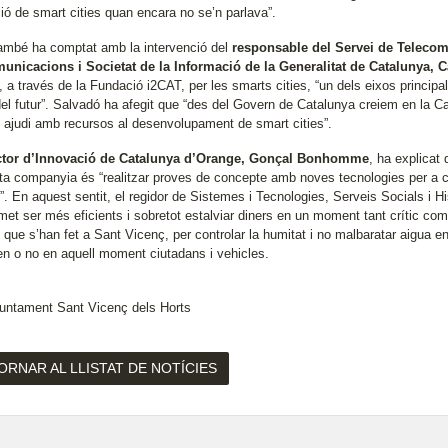
ció de smart cities quan encara no se’n parlava”.
també ha comptat amb la intervenció del
responsable del Servei de Telecom
unicacions i Societat de la Informació de la Generalitat de Catalunya, 
 a través de la Fundació i2CAT, per les smarts cities, “un dels eixos principals
del futur”. Salvadó ha afegit que “des del Govern de Catalunya creiem en la Ca
 ajudi amb recursos al desenvolupament de smart cities”.
ector d’Innovació de Catalunya d’Orange, Gonçal Bonhomme
, ha explicat
ta companyia és “realitzar proves de concepte amb noves tecnologies per a conv
t”. En aquest sentit, el regidor de Sistemes i Tecnologies, Serveis Socials i 
et ser més eficients i sobretot estalviar diners en un moment tant crític com
que s’han fet a Sant Vicenç, per controlar la humitat i no malbaratar aigua en 
en o no en aquell moment ciutadans i vehicles.
juntament Sant Vicenç dels Horts
ORNAR AL LLISTAT DE NOTÍCIES