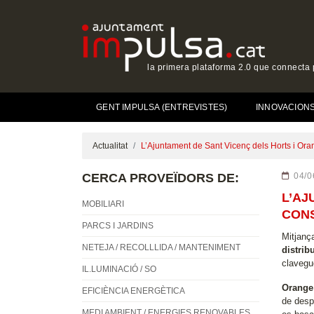
la primera plataforma 2.0 que connecta p
GENT IMPULSA (ENTREVISTES)
INNOVACIONS 
Actualitat
L’Ajuntament de Sant Vicenç dels Horts i Oran
CERCA PROVEÏDORS DE:
04/0
L’AJ
MOBILIARI
CONS
PARCS I JARDINS
Mitjanç
NETEJA / RECOLLLIDA / MANTENIMENT
distribu
clavegu
IL.LUMINACIÓ / SO
Orange
EFICIÈNCIA ENERGÈTICA
de desp
MEDI AMBIENT / ENERGIES RENOVABLES