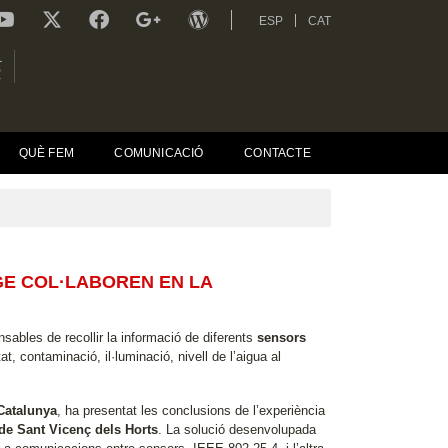
ESP
CAT
L
R
QUÈ FEM
COMUNICACIÓ
CONTACTE
GE COL·LABOREN EN LA
sables de recollir la informació de diferents
sensors
 contaminació, il·luminació, nivell de l’aigua al
 Catalunya
, ha presentat les conclusions de l’experiència
 de Sant Vicenç dels Horts
. La solució desenvolupada