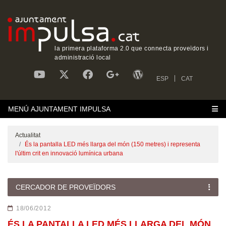
la primera plataforma 2.0 que connecta proveïdors i
administració local
ESP
CAT
MENÚ AJUNTAMENT IMPULSA
Actualitat
És la pantalla LED més llarga del món (150 metres) i representa
l'últim crit en innovació lumínica urbana
CERCADOR DE PROVEÏDORS
18/06/2012
ÉS LA PANTALLA LED MÉS LLARGA DEL MÓN