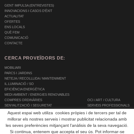
GENT IMPULSA (ENTREVISTES)
INNOVACIONS I CASOS D'ÈXIT
ACTUALITAT
OFERTES
ENS LOCALS
QUÈ FEM
COMUNICACIÓ
CONTACTE
CERCA PROVEÏDORS DE:
MOBILIARI
PARCS I JARDINS
NETEJA / RECOLLLIDA / MANTENIMENT
IL.LUMINACIÓ / SO
EFICIÈNCIA ENERGÈTICA
MEDI AMBIENT / ENERGIES RENOVABLES
COMPRES ORDINÀRIES
OCI / ART / CULTURA
SENYALITZACIÓ I SEGURETAT
SERVEIS PROFESSIONALS
INFORMÀTICA / TIC / TELECOMUNICACIONS
SERVEIS INTEGRALS
Aquest espai web utiliza cookies pròpies i de tercers per tal de
AUTOMOCIÓ / TRANSPORT / MOBILITAT
SERVEIS A LES PERSONES
millorar els nostres serveis i mostrar publicitat relacionada amb
EQUIPAMENTS
les seves preferències mitjançant l'anàlisis de la seva navegació.
OBRES PÚBLIQUES / CONSTRUCCIÓ
Si continua, entenem que accepta el seu ús. Pot informar-se