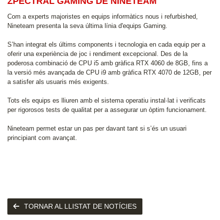
ZPECTRAL GAMING DE NINETEAM
Com a experts majoristes en equips informàtics nous i refurbished,
Nineteam presenta la seva última línia d'equips Gaming.
S’han integrat els últims components i tecnologia en cada equip per a
oferir una experiència de joc i rendiment excepcional. Des de la
poderosa combinació de CPU i5 amb gràfica RTX 4060 de 8GB, fins a
la versió més avançada de CPU i9 amb gràfica RTX 4070 de 12GB, per
a satisfer als usuaris més exigents.
Tots els equips es lliuren amb el sistema operatiu instal·lat i verificats
per rigorosos tests de qualitat per a assegurar un òptim funcionament.
Nineteam permet estar un pas per davant tant si s’és un usuari
principiant com avançat.
TORNAR AL LLISTAT DE NOTÍCIES