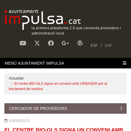
la primera plataforma 2.0 que connecta proveïdors i
administració local
ESP
CAT
MENÚ AJUNTAMENT IMPULSA
Actualitat
El centre BIO-GLS signa un conveni amb URBASER per al
tractament de residus
CERCADOR DE PROVEÏDORS
03/06/2013
EL CENTRE BIO-GLS SIGNA UN CONVENI AMB