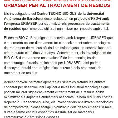
URBASER PER AL TRACTAMENT DE RESIDUS
Els investigadors del
Centre TECNIO BIO-GLS de la Universitat
Autònoma de Barcelona
desenvoluparan un
projecte d'R+D+i amb
l'empresa URBASER
per
optimitzar els processos de tractaments
de residus
que l'empresa utilitza i minimitzar-ne l'impacte ambiental.
El centre BIO-GLS ha signat un conveni amb l'empresa URBASER que
els permetrà aplicar directament tot el coneixement sobre tecnologies
de tractament de residus sòlids i emissions gasoses desenvolupat pel
centre durant els últims vint anys. Concretament, els investigadors de
BIO-GLS duran a terme una avaluació de les tecnologies de
compostatge i filtració implantades per URBASER i així podran
dissenyar i establir estratègies d'optimització dels processos de
tractament de residus.
Aquest conveni permetrà aprofitar les sinergies d'ambdues entitats i
cooperar per desenvolupar i aplicar a nivell industrial tecnologies que
podrien millorar significativament el tractament dels residus sòlids,
minimitzar els impactes ambientals associats i alhora reduir els costos
d'operació. Per aconseguir-ho, els investigadors analitzaran tecnologies
de compostatge, bioassecatge i biofiltració dels gasos emesos. A més,
duran a terme estudis específics d'estabilitat de materials i
caracterització d'emissions gasoses.