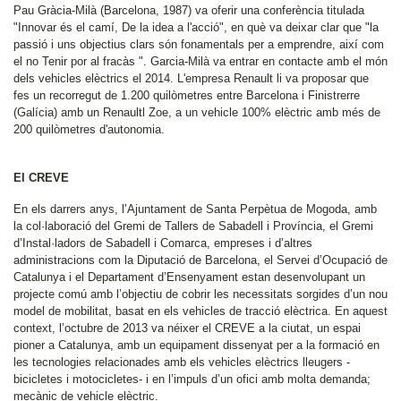
Pau Gràcia-Milà (Barcelona, 1987) va oferir una conferència titulada
"Innovar és el camí, De la idea a l'acció", en què va deixar clar que "la
passió i uns objectius clars són fonamentals per a emprendre, així com
el no Tenir por al fracàs ". Garcia-Milà va entrar en contacte amb el món
dels vehicles elèctrics el 2014. L'empresa Renault li va proposar que
fes un recorregut de 1.200 quilòmetres entre Barcelona i Finistrerre
(Galícia) amb un Renaultl Zoe, a un vehicle 100% elèctric amb més de
200 quilòmetres d'autonomia.
El CREVE
En els darrers anys, l’Ajuntament de Santa Perpètua de Mogoda, amb
la col·laboració del Gremi de Tallers de Sabadell i Província, el Gremi
d’Instal·ladors de Sabadell i Comarca, empreses i d’altres
administracions com la Diputació de Barcelona, el Servei d’Ocupació de
Catalunya i el Departament d’Ensenyament estan desenvolupant un
projecte comú amb l’objectiu de cobrir les necessitats sorgides d’un nou
model de mobilitat, basat en els vehicles de tracció elèctrica. En aquest
context, l’octubre de 2013 va néixer el CREVE a la ciutat, un espai
pioner a Catalunya, amb un equipament dissenyat per a la formació en
les tecnologies relacionades amb els vehicles elèctrics lleugers -
bicicletes i motocicletes- i en l’impuls d’un ofici amb molta demanda;
mecànic de vehicle elèctric.