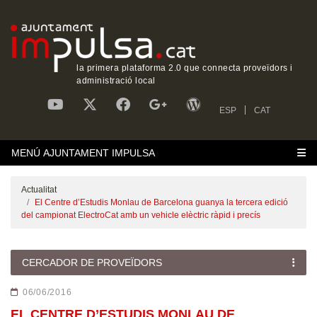
la primera plataforma 2.0 que connecta proveïdors i
administració local
ESP
CAT
MENÚ AJUNTAMENT IMPULSA
Actualitat
El Centre d’Estudis Monlau de Barcelona guanya la tercera edició
del campionat ElectroCat amb un vehicle elèctric ràpid i precís
CERCADOR DE PROVEÏDORS
06/06/2016
EL CENTRE D’ESTUDIS MONLAU DE