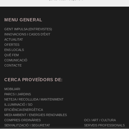
MENU GENERAL
GENT IMPULSA (ENTREVISTES)
INNOVACIONS I CASOS D'ÈXIT
ACTUALITAT
OFERTES
ENS LOCALS
QUÈ FEM
COMUNICACIÓ
CONTACTE
CERCA PROVEÏDORS DE:
MOBILIARI
PARCS I JARDINS
NETEJA / RECOLLLIDA / MANTENIMENT
IL.LUMINACIÓ / SO
EFICIÈNCIA ENERGÈTICA
MEDI AMBIENT / ENERGIES RENOVABLES
COMPRES ORDINÀRIES
OCI / ART / CULTURA
SENYALITZACIÓ I SEGURETAT
SERVEIS PROFESSIONALS