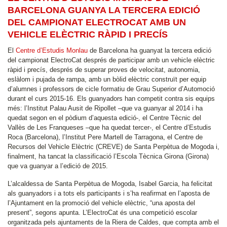
BARCELONA GUANYA LA TERCERA EDICIÓ
DEL CAMPIONAT ELECTROCAT AMB UN
VEHICLE ELÈCTRIC RÀPID I PRECÍS
El
Centre d’Estudis Monlau
de Barcelona ha guanyat la tercera edició
del campionat ElectroCat després de participar amb un vehicle elèctric
ràpid i precís, després de superar proves de velocitat, autonomia,
eslàlom i pujada de rampa, amb un bòlid elèctric construït per equip
d’alumnes i professors de cicle formatiu de Grau Superior d’Automoció
durant el curs 2015-16. Els guanyadors han competit contra sis equips
més: l’Institut Palau Ausit de Ripollet –que va guanyar al 2014 i ha
quedat segon en el pòdium d’aquesta edició-, el Centre Tècnic del
Vallès de Les Franqueses –que ha quedat tercer-, el Centre d’Estudis
Roca (Barcelona), l’Institut Pere Martell de Tarragona, el Centre de
Recursos del Vehicle Elèctric (CREVE) de Santa Perpètua de Mogoda i,
finalment, ha tancat la classificació l’Escola Tècnica Girona (Girona)
que va guanyar a l’edició de 2015.
L’alcaldessa de Santa Perpètua de Mogoda, Isabel Garcia, ha felicitat
als guanyadors i a tots els participants i s’ha reafirmat en l’aposta de
l’Ajuntament en la promoció del vehicle elèctric, “una aposta del
present”, segons apunta. L’ElectroCat és una competició escolar
organitzada pels ajuntaments de la Riera de Caldes, que compta amb el