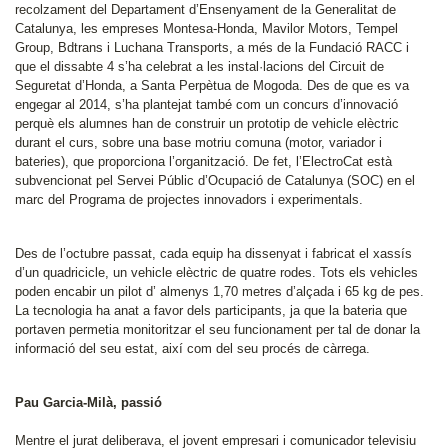
recolzament del Departament d’Ensenyament de la Generalitat de
Catalunya, les empreses Montesa-Honda, Mavilor Motors, Tempel
Group, Bdtrans i Luchana Transports, a més de la Fundació RACC i
que el dissabte 4 s’ha celebrat a les instal·lacions del Circuit de
Seguretat d’Honda, a Santa Perpètua de Mogoda. Des de que es va
engegar al 2014, s’ha plantejat també com un concurs d’innovació
perquè els alumnes han de construir un prototip de vehicle elèctric
durant el curs, sobre una base motriu comuna (motor, variador i
bateries), que proporciona l’organització. De fet, l’ElectroCat està
subvencionat pel Servei Públic d’Ocupació de Catalunya (SOC) en el
marc del Programa de projectes innovadors i experimentals.
Des de l’octubre passat, cada equip ha dissenyat i fabricat el xassís
d’un quadricicle, un vehicle elèctric de quatre rodes. Tots els vehicles
poden encabir un pilot d’ almenys 1,70 metres d’alçada i 65 kg de pes.
La tecnologia ha anat a favor dels participants, ja que la bateria que
portaven permetia monitoritzar el seu funcionament per tal de donar la
informació del seu estat, així com del seu procés de càrrega.
Pau Garcia-Milà, passió
Mentre el jurat deliberava, el jovent empresari i comunicador televisiu