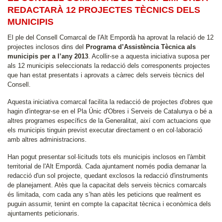
REDACTARÀ 12 PROJECTES TÈCNICS DELS
MUNICIPIS
El ple del Consell Comarcal de l'Alt Empordà ha aprovat la relació de 12
projectes inclosos dins del
Programa d’Assistència Tècnica als
municipis per a l’any 2013
. Acollir-se a aquesta iniciativa suposa per
als 12 municipis seleccionats la redacció dels corresponents projectes
que han estat presentats i aprovats a càrrec dels serveis tècnics del
Consell.
Aquesta iniciativa comarcal facilita la redacció de projectes d'obres que
hagin d'integrar-se en el Pla Únic d'Obres i Serveis de Catalunya o bé a
altres programes específics de la Generalitat, així com actuacions que
els municipis tinguin previst executar directament o en col·laboració
amb altres administracions.
Han pogut presentar sol·licituds tots els municipis inclosos en l'àmbit
territorial de l'Alt Empordà. Cada ajuntament només podia demanar la
redacció d'un sol projecte, quedant exclosos la redacció d'instruments
de planejament. Atès que la capacitat dels serveis tècnics comarcals
és limitada, com cada any s’han atès les peticions que realment es
puguin assumir, tenint en compte la capacitat tècnica i econòmica dels
ajuntaments peticionaris.