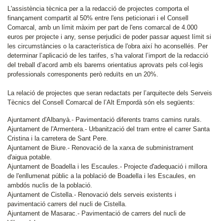
L'assistència tècnica per a la redacció de projectes comporta el
finançament compartit al 50% entre l'ens peticionari i el Consell
Comarcal, amb un límit màxim per part de l'ens comarcal de 4.000
euros per projecte i any, sense perjudici de poder passar aquest límit si
les circumstàncies o la característica de l'obra així ho aconsellés. Per
determinar l’aplicació de les tarifes, s’ha valorat l’import de la redacció
del treball d’acord amb els barems orientatius aprovats pels col·legis
professionals corresponents però reduïts en un 20%.
La relació de projectes que seran redactats per l’arquitecte dels Serveis
Tècnics del Consell Comarcal de l’Alt Empordà són els següents:
Ajuntament d'Albanyà.- Pavimentació diferents trams camins rurals.
Ajuntament de l'Armentera.- Urbanització del tram entre el carrer Santa
Cristina i la carretera de Sant Pere.
Ajuntament de Biure.- Renovació de la xarxa de subministrament
d'aigua potable.
Ajuntament de Boadella i les Escaules.- Projecte d'adequació i millora
de l'enllumenat públic a la població de Boadella i les Escaules, en
ambdós nuclis de la població.
Ajuntament de Cistella.- Renovació dels serveis existents i
pavimentació carrers del nucli de Cistella.
Ajuntament de Masarac.- Pavimentació de carrers del nucli de