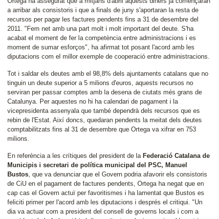
Ortega ha assegurat que a mitjans d'abril aquests diners ja començaran
a arribar als consistoris i que a finals de juny s'aportaran la resta de
recursos per pagar les factures pendents fins a 31 de desembre del
2011. "Fem net amb una part molt i molt important del deute. S'ha
acabat el moment de fer la competència entre administracions i es
moment de sumar esforços", ha afirmat tot posant l'acord amb les
diputacions com el millor exemple de cooperació entre administracions.
Tot i saldar els deutes amb el 98,8% dels ajuntaments catalans que no
tinguin un deute superior a 5 milions d'euros, aquests recursos no
serviran per passar comptes amb la desena de ciutats més grans de
Catalunya. Per aquestes no hi ha calendari de pagament i la
vicepresidenta assenyala que també dependrà dels recursos que es
rebin de l'Estat. Així doncs, quedaran pendents la meitat dels deutes
comptabilitzats fins al 31 de desembre que Ortega va xifrar en 753
milions.
En referència a les crítiques del president de la
Federació Catalana de
Municipis i secretari de política municipal del PSC, Manuel
Bustos
, que va denunciar que el Govern podria afavorir els consistoris
de CiU en el pagament de factures pendents, Ortega ha negat que en
cap cas el Govern actuï per favoritismes i ha lamentat que Bustos es
feliciti primer per l'acord amb les diputacions i després el critiqui. "Un
dia va actuar com a president del consell de governs locals i com a