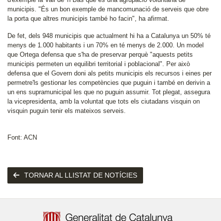
municipis. "És un bon exemple de mancomunació de serveis que obre
la porta que altres municipis també ho facin", ha afirmat.
De fet, dels 948 municipis que actualment hi ha a Catalunya un 50% té
menys de 1.000 habitants i un 70% en té menys de 2.000. Un model
que Ortega defensa que s'ha de preservar perquè "aquests petits
municipis permeten un equilibri territorial i poblacional". Per això
defensa que el Govern doni als petits municipis els recursos i eines per
permetre'ls gestionar les competències que puguin i també en derivin a
un ens supramunicipal les que no puguin assumir. Tot plegat, assegura
la vicepresidenta, amb la voluntat que tots els ciutadans visquin on
visquin puguin tenir els mateixos serveis.
Font: ACN
TORNAR AL LLISTAT DE NOTÍCIES