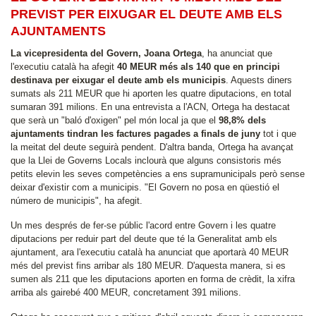
PREVIST PER EIXUGAR EL DEUTE AMB ELS
AJUNTAMENTS
La vicepresidenta del Govern, Joana Ortega
, ha anunciat que
l'executiu català ha afegit
40 MEUR més als 140 que en principi
destinava per eixugar el deute amb els municipis
. Aquests diners
sumats als 211 MEUR que hi aporten les quatre diputacions, en total
sumaran 391 milions. En una entrevista a l'ACN, Ortega ha destacat
que serà un "baló d'oxigen" pel món local ja que el
98,8% dels
ajuntaments tindran les factures pagades a finals de juny
tot i que
la meitat del deute seguirà pendent. D'altra banda, Ortega ha avançat
que la Llei de Governs Locals inclourà que alguns consistoris més
petits elevin les seves competències a ens supramunicipals però sense
deixar d'existir com a municipis. "El Govern no posa en qüestió el
número de municipis", ha afegit.
Un mes després de fer-se públic l'acord entre Govern i les quatre
diputacions per reduir part del deute que té la Generalitat amb els
ajuntament, ara l'executiu català ha anunciat que aportarà 40 MEUR
més del previst fins arribar als 180 MEUR. D'aquesta manera, si es
sumen als 211 que les diputacions aporten en forma de crèdit, la xifra
arriba als gairebé 400 MEUR, concretament 391 milions.