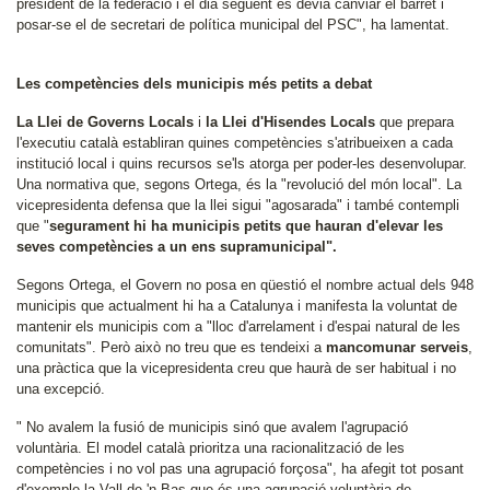
president de la federació i el dia següent es devia canviar el barret i
posar-se el de secretari de política municipal del PSC", ha lamentat.
Les competències dels municipis més petits a debat
La Llei de Governs Locals
i
la Llei d'Hisendes Locals
que prepara
l'executiu català establiran quines competències s'atribueixen a cada
institució local i quins recursos se'ls atorga per poder-les desenvolupar.
Una normativa que, segons Ortega, és la "revolució del món local". La
vicepresidenta defensa que la llei sigui "agosarada" i també contempli
que "
segurament hi ha municipis petits que hauran d'elevar les
seves competències a un ens supramunicipal".
Segons Ortega, el Govern no posa en qüestió el nombre actual dels 948
municipis que actualment hi ha a Catalunya i manifesta la voluntat de
mantenir els municipis com a "lloc d'arrelament i d'espai natural de les
comunitats". Però això no treu que es tendeixi a
mancomunar serveis
,
una pràctica que la vicepresidenta creu que haurà de ser habitual i no
una excepció.
" No avalem la fusió de municipis sinó que avalem l'agrupació
voluntària. El model català prioritza una racionalització de les
competències i no vol pas una agrupació forçosa", ha afegit tot posant
d'exemple la Vall de 'n Bas que és una agrupació voluntària de