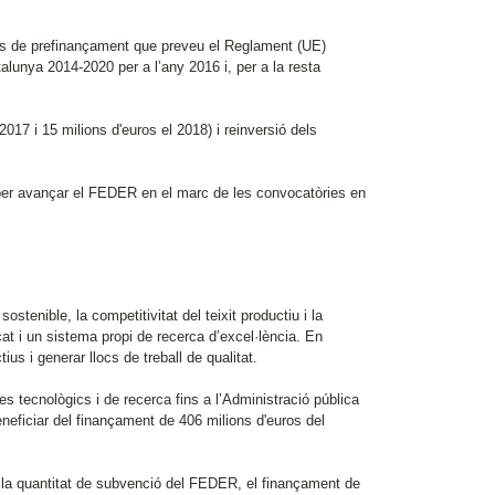
es de prefinançament que preveu el Reglament (UE)
lunya 2014-2020 per a l’any 2016 i, per a la resta
17 i 15 milions d'euros el 2018) i reinversió dels
 per avançar el FEDER en el marc de les convocatòries en
stenible, la competitivitat del teixit productiu i la
icat i un sistema propi de recerca d’excel·lència. En
us i generar llocs de treball de qualitat.
s tecnològics i de recerca fins a l’Administració pública
eneficiar del finançament de 406 milions d'euros del
 la quantitat de subvenció del FEDER, el finançament de