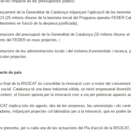
zar-ne l’impacte en els pressupostos públics:
çament de la Generalitat de Catalunya mitjançant l’aplicació de les bestret
13 (25 milions d'euros de la bestreta inicial del Programa operatiu FEDER Cata
bestretes en funció de la despesa justificada);
acions del pressupost de la Generalitat de Catalunya (15 milions d'euros el 20
ts del FEDER en nous projectes, i
acions de les administracions locals i del sistema d’universitats i recerca,
cuten projectes.
ecte de país
iu final de la RIS3CAT és consolidar la innovació com a motor del creixement so
social. Catalunya té una base industrial sòlida, un teixit empresarial diversif
ontext, el Govern aposta per la innovació com a via per potenciar aquests acti
AT implica tots els agents, des de les empreses, les universitats i els centre
tadania, mitjançant projectes col·laboratius per a la innovació, que es poden b
.
re presenta, per a cada una de les actuacions del Pla d’acció de la RIS3CAT,