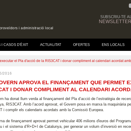
SUBSCRIU-TE A
NEWSLETTE
roveïdors i administració local
(CURRENT)
I CASOS D'ÈXIT
ACTUALITAT
OFERTES
ENS LOCALS
xecutar el Pla d'acció de la RIS3CAT i donar compliment al calendari acordat am
6/2016
OVERN APROVA EL FINANÇAMENT QUE PERMET EX
CAT I DONAR COMPLIMENT AL CALENDARI ACORD
n ha donat llum verda al finançament del Pla d’acció de l’estratègia de recerca
ya, RIS3CAT. Amb l’acord aprovat, el Govern posa en marxa la maquinària per 
 i complir els calendaris acordats amb la Comissió Europea.
ema de finançament aprovat permet vehicular 406 milions d'euros del Program
u i el sistema d’R+D+I de Catalunya, per generar un volum d’inversió en recerc