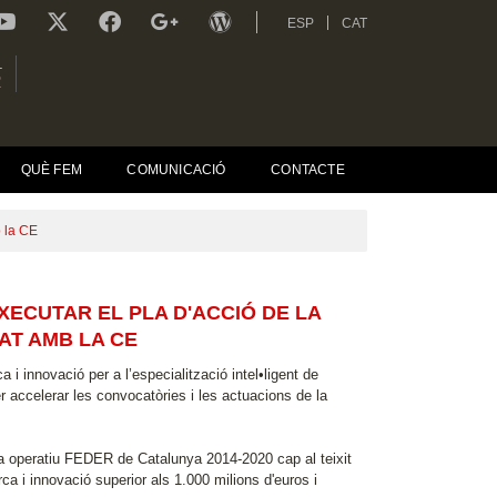
ESP
CAT
L
R
QUÈ FEM
COMUNICACIÓ
CONTACTE
b la CE
ECUTAR EL PLA D'ACCIÓ DE LA
AT AMB LA CE
 i innovació per a l’especialització intel•ligent de
accelerar les convocatòries i les actuacions de la
a operatiu FEDER de Catalunya 2014-2020 cap al teixit
a i innovació superior als 1.000 milions d'euros i