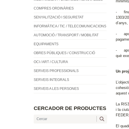
minimit
COMPRES ORDINÀRIES
- finan
SENYALITZACIÓ I SEGURETAT
1303/20
d’anys, 
INFORMÀTICA / TIC / TELECOMUNICACIONS
- aport
AUTOMOCIÓ / TRANSPORT / MOBILITAT
pagamen
EQUIPAMENTS
- aport
OBRES PÚBLIQUES / CONSTRUCCIÓ
què exe
OCI / ART / CULTURA
SERVEIS PROFESSIONALS
Un proj
SERVEIS INTEGRALS
L’object
cohesió 
SERVEIS A LES PERSONES
aquest c
La RIS3C
CERCADOR DE PRODUCTES
i la ciu
FEDER
El quad