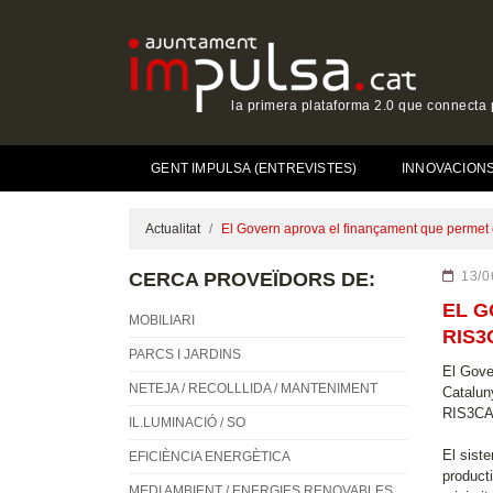
la primera plataforma 2.0 que connecta p
GENT IMPULSA (ENTREVISTES)
INNOVACIONS 
Actualitat
El Govern aprova el finançament que permet e
CERCA PROVEÏDORS DE:
13/0
EL G
MOBILIARI
RIS3
PARCS I JARDINS
El Gover
NETEJA / RECOLLLIDA / MANTENIMENT
Catalun
RIS3CAT
IL.LUMINACIÓ / SO
El sist
EFICIÈNCIA ENERGÈTICA
producti
MEDI AMBIENT / ENERGIES RENOVABLES