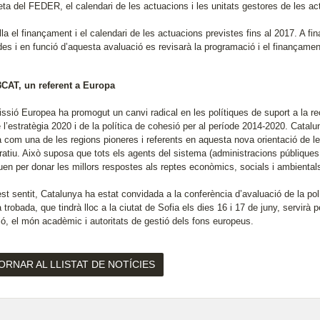
eta del FEDER, el calendari de les actuacions i les unitats gestores de les ac
la el finançament i el calendari de les actuacions previstes fins al 2017. A f
ades i en funció d’aquesta avaluació es revisarà la programació i el finançame
CAT, un referent a Europa
ssió Europea ha promogut un canvi radical en les polítiques de suport a la re
 l’estratègia 2020 i de la política de cohesió per al període 2014-2020. Catal
 com una de les regions pioneres i referents en aquesta nova orientació de 
oratiu. Això suposa que tots els agents del sistema (administracions públiques
tuen per donar les millors respostes als reptes econòmics, socials i ambiental
st sentit, Catalunya ha estat convidada a la conferència d’avaluació de la po
trobada, que tindrà lloc a la ciutat de Sofia els dies 16 i 17 de juny, servirà
ó, el món acadèmic i autoritats de gestió dels fons europeus.
ORNAR AL LLISTAT DE NOTÍCIES