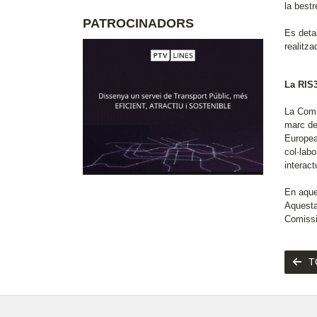
la bestr
PATROCINADORS
Es detal
realitz
La RIS3
La Comi
marc de
Europea
col·lab
interac
En aque
Aquesta 
Comissi
T