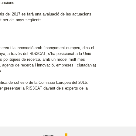
tuacions.
inals del 2017 es farà una avaluació de les actuacions
nt per als anys següents.
cerca i la innovació amb finançament europeu, dins el
unya, a través del RIS3CAT, s’ha posicionat a la Unió
les polítiques de recerca, amb un model molt més
, agents de recerca i innovació, empreses i ciutadania)
s.
lítica de cohesió de la Comissió Europea del 2016.
 per presentar la RIS3CAT davant dels experts de la