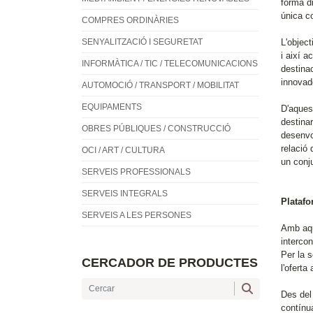
forma di
única co
COMPRES ORDINÀRIES
SENYALITZACIÓ I SEGURETAT
L'object
i així a
INFORMÀTICA / TIC / TELECOMUNICACIONS
destina
innovado
AUTOMOCIÓ / TRANSPORT / MOBILITAT
EQUIPAMENTS
D'aquest
destina
OBRES PÚBLIQUES / CONSTRUCCIÓ
desenvo
relació 
OCI / ART / CULTURA
un conj
SERVEIS PROFESSIONALS
SERVEIS INTEGRALS
Platafo
SERVEIS A LES PERSONES
Amb aqu
intercon
Per la s
CERCADOR DE PRODUCTES
l'oferta
Des del
contínua