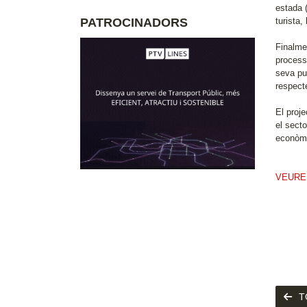
estada (
PATROCINADORS
turista,
Finalme
processo
seva pub
respecte
El proje
el secto
econòmi
VEURE
T