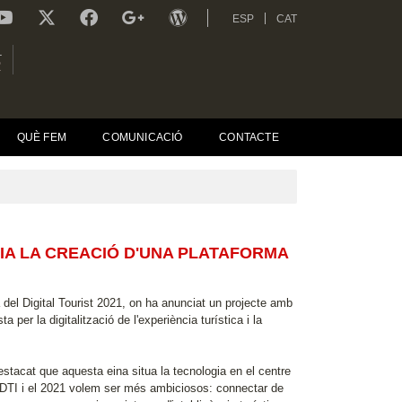
ESP
CAT
L
R
QUÈ FEM
COMUNICACIÓ
CONTACTE
CIA LA CREACIÓ D'UNA PLATAFORMA
 del Digital Tourist 2021, on ha anunciat un projecte amb
 per la digitalització de l'experiència turística i la
stacat que aquesta eina situa la tecnologia en el centre
xa DTI i el 2021 volem ser més ambiciosos: connectar de