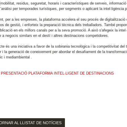
mobilitat, residus, seguretat, horaris i característiques de serveis, informació s
 l’anàlisi per temporades turístiques, per segments o aplicant la intel·ligència p
nt, per a les empreses, la plataforma accelera el seu procés de digitalització
s de gestió, i enforteix la preparació tècnica dels treballadors. També propor
licació en els millors canals per a la seva promoció. A això s'afegeix la inte
 a negocis similars en el destí i altres destinacions competidores.
cte és una iniciativa a favor de la sobirania tecnològica i la competitivitat del
r i la generació de coneixement per abordar el desafiament de la transformació
c i mediambiental .
 PRESENTACIÓ PLATAFORMA INTEL·LIGENT DE DESTINACIONS
ORNAR AL LLISTAT DE NOTÍCIES