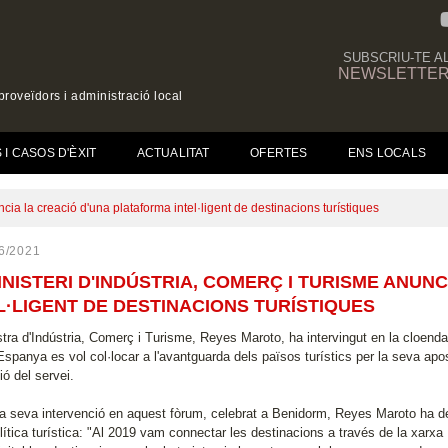
SUBSCRIU-TE A
NEWSLETTE
roveïdors i administració local
(CURRENT)
I CASOS D'ÈXIT
ACTUALITAT
OFERTES
ENS LOCALS
ncia la creació d'una plataforma intel·ligent de destinacions turístiques
6/2021
INISTERI D'INDÚSTRIA, COMERÇ I TURISME ANUN
L·LIGENT DE DESTINACIONS TURÍSTIQUES
stra d'Indústria, Comerç i Turisme, Reyes Maroto, ha intervingut en la cloenda
Espanya es vol col·locar a l'avantguarda dels països turístics per la seva aposta
ió del servei.
la seva intervenció en aquest fòrum, celebrat a Benidorm, Reyes Maroto ha de
olítica turística: "Al 2019 vam connectar les destinacions a través de la xar