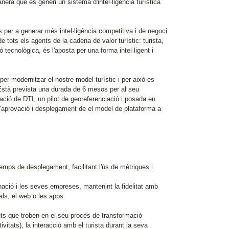
nera que es generi un sistema d'intel·ligència turística
es per a generar més intel·ligència competitiva i de negoci
e tots els agents de la cadena de valor turístic: turista,
ecnològica, és l'aposta per una forma intel·ligent i
a per modernitzar el nostre model turístic i per això es
 Està prevista una durada de 6 mesos per al seu
ció de DTI, un pilot de georeferenciació i posada en
m l'aprovació i desplegament de el model de plataforma a
mps de desplegament, facilitant l'ús de mètriques i
nació i les seves empreses, mantenint la fidelitat amb
als, el web o les apps.
nts que troben en el seu procés de transformació
ivitats), la interacció amb el turista durant la seva