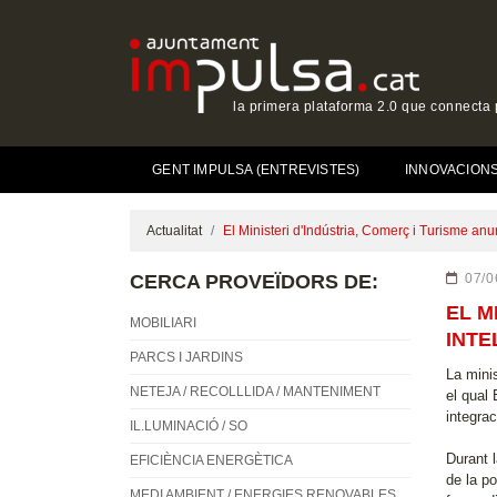
la primera plataforma 2.0 que connecta p
GENT IMPULSA (ENTREVISTES)
INNOVACIONS 
Actualitat
El Ministeri d'Indústria, Comerç i Turisme anu
CERCA PROVEÏDORS DE:
07/0
EL M
MOBILIARI
INTE
PARCS I JARDINS
La mini
NETEJA / RECOLLLIDA / MANTENIMENT
el qual 
integrac
IL.LUMINACIÓ / SO
Durant 
EFICIÈNCIA ENERGÈTICA
de la p
MEDI AMBIENT / ENERGIES RENOVABLES