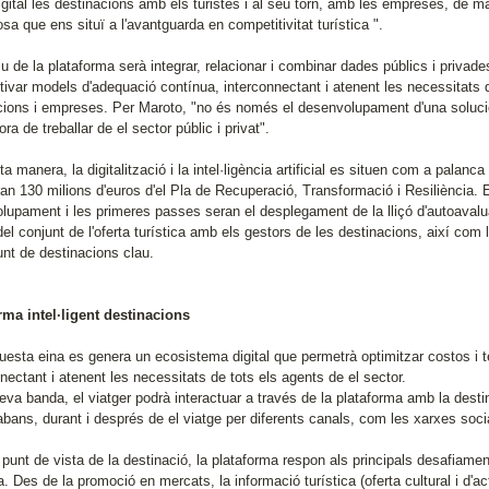
gital les destinacions amb els turistes i al seu torn, amb les empreses, de ma
sa que ens situï a l'avantguarda en competitivitat turística ".
iu de la plataforma serà integrar, relacionar i combinar dades públics i privad
ctivar models d'adequació contínua, interconnectant i atenent les necessitats d
cions i empreses. Per Maroto, "no és només el desenvolupament d'una solució t
ra de treballar de el sector públic i privat".
a manera, la digitalització i la intel·ligència artificial es situen com a palanc
ran 130 milions d'euros d'el Pla de Recuperació, Transformació i Resiliència.
lupament i les primeres passes seran el desplegament de la lliçó d'autoavalua
del conjunt de l'oferta turística amb els gestors de les destinacions, així co
unt de destinacions clau.
rma intel·ligent destinacions
esta eina es genera un ecosistema digital que permetrà optimitzar costos i te
nectant i atenent les necessitats de tots els agents de el sector.
eva banda, el viatger podrà interactuar a través de la plataforma amb la desti
 abans, durant i després de el viatge per diferents canals, com les xarxes soci
 punt de vista de la destinació, la plataforma respon als principals desafiame
. Des de la promoció en mercats, la informació turística (oferta cultural i d'act