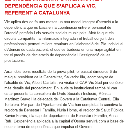
DEPENDÈNCIA QUE S’APLICA A VIC,
REFERENT A CATALUNYA
Vic aplica des de fa uns mesos un nou model integrat d'atenció a la
dependència que es basa en la coordinació entre el personal de
l’atenció primària i els serveis socials municipals. Això fa que els
circuits compartits, la informació integrada i el treball conjunt dels
professionals permeti millors resultats en l’elaboració del Pla Individual
d’Atenció de cada pacient, el que es tradueix en una major agilitat en
tot el procés de declaració de dependència i l’assignació de les
prestacions.
Arran dels bons resultats de la prova pilot, el passat dimecres 6 de
maig el president de la Generalitat, Salvador Illa, acompanyat de
l’alcalde de Vic, Albert Castells, va visitar el CAP Vic Sud per conèixer
més detalls del procediment. En la visita institucional també hi van
estar presents la consellera de Drets Socials i Inclusió, Mònica
Martínez Bravo i la delegada del Govern a la Catalunya Central, Elia
Tortolero. Per part de l’Ajuntament de Vic han completat la comitiva la
regidora de Benestar i Família, Núria Homs, el regidor de Salut Pública,
Xavier Farrés, i la cap del departament de Benestar i Família, Anna
Rufí. L’experiència aplicada a la capital d’Osona servirà com a base del
nou sistema de dependència que impulsa el Govern.