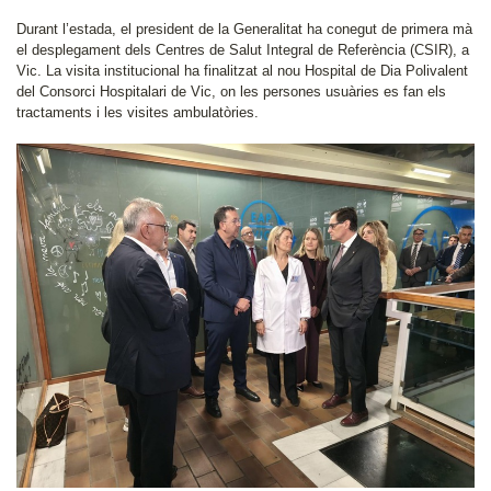
Durant l’estada, el president de la Generalitat ha conegut de primera mà
el desplegament dels Centres de Salut Integral de Referència (CSIR), a
Vic. La visita institucional ha finalitzat al nou Hospital de Dia Polivalent
del Consorci Hospitalari de Vic, on les persones usuàries es fan els
tractaments i les visites ambulatòries.