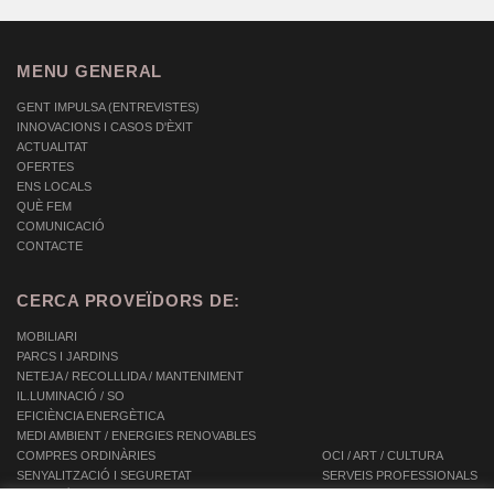
MENU GENERAL
GENT IMPULSA (ENTREVISTES)
INNOVACIONS I CASOS D'ÈXIT
ACTUALITAT
OFERTES
ENS LOCALS
QUÈ FEM
COMUNICACIÓ
CONTACTE
CERCA PROVEÏDORS DE:
MOBILIARI
PARCS I JARDINS
NETEJA / RECOLLLIDA / MANTENIMENT
IL.LUMINACIÓ / SO
EFICIÈNCIA ENERGÈTICA
MEDI AMBIENT / ENERGIES RENOVABLES
COMPRES ORDINÀRIES
OCI / ART / CULTURA
SENYALITZACIÓ I SEGURETAT
SERVEIS PROFESSIONALS