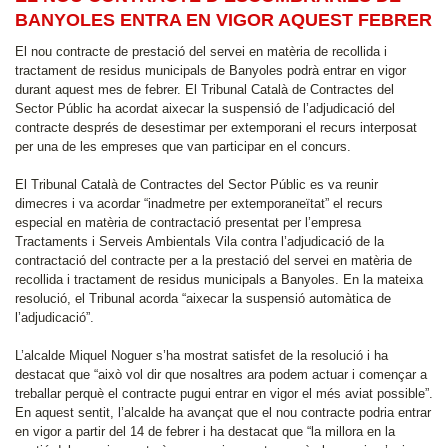
BANYOLES ENTRA EN VIGOR AQUEST FEBRER
El nou contracte de prestació del servei en matèria de recollida i
tractament de residus municipals de Banyoles podrà entrar en vigor
durant aquest mes de febrer. El Tribunal Català de Contractes del
Sector Públic ha acordat aixecar la suspensió de l’adjudicació del
contracte després de desestimar per extemporani el recurs interposat
per una de les empreses que van participar en el concurs.
El Tribunal Català de Contractes del Sector Públic es va reunir
dimecres i va acordar “inadmetre per extemporaneïtat” el recurs
especial en matèria de contractació presentat per l’empresa
Tractaments i Serveis Ambientals Vila contra l’adjudicació de la
contractació del contracte per a la prestació del servei en matèria de
recollida i tractament de residus municipals a Banyoles. En la mateixa
resolució, el Tribunal acorda “aixecar la suspensió automàtica de
l’adjudicació”.
L’alcalde Miquel Noguer s’ha mostrat satisfet de la resolució i ha
destacat que “això vol dir que nosaltres ara podem actuar i començar a
treballar perquè el contracte pugui entrar en vigor el més aviat possible”.
En aquest sentit, l’alcalde ha avançat que el nou contracte podria entrar
en vigor a partir del 14 de febrer i ha destacat que “la millora en la