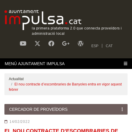
la primera plataforma 2.0 que connecta proveïdors i
administració local
ESP
CAT
MENÚ AJUNTAMENT IMPULSA
Actualitat
El nou contracte d’escombraries de Banyoles entra en vigor aquest
febrer
CERCADOR DE PROVEÏDORS
14/02/2022
EL NOU CONTRACTE D’ESCOMBRARIES DE