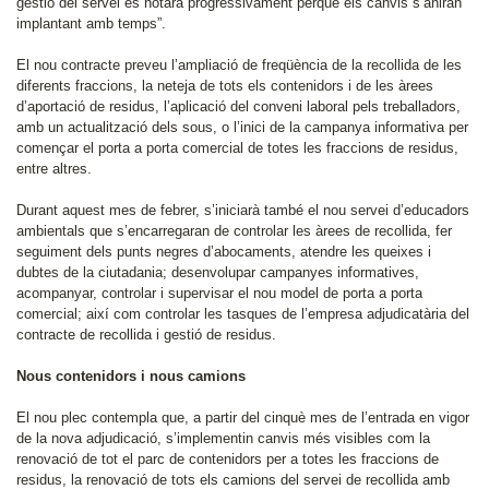
gestió del servei es notarà progressivament perquè els canvis s’aniran
implantant amb temps”.
El nou contracte preveu l’ampliació de freqüència de la recollida de les
diferents fraccions, la neteja de tots els contenidors i de les àrees
d’aportació de residus, l’aplicació del conveni laboral pels treballadors,
amb un actualització dels sous, o l’inici de la campanya informativa per
començar el porta a porta comercial de totes les fraccions de residus,
entre altres.
Durant aquest mes de febrer, s’iniciarà també el nou servei d’educadors
ambientals que s’encarregaran de controlar les àrees de recollida, fer
seguiment dels punts negres d’abocaments, atendre les queixes i
dubtes de la ciutadania; desenvolupar campanyes informatives,
acompanyar, controlar i supervisar el nou model de porta a porta
comercial; així com controlar les tasques de l’empresa adjudicatària del
contracte de recollida i gestió de residus.
Nous contenidors i nous camions
El nou plec contempla que, a partir del cinquè mes de l’entrada en vigor
de la nova adjudicació, s’implementin canvis més visibles com la
renovació de tot el parc de contenidors per a totes les fraccions de
residus, la renovació de tots els camions del servei de recollida amb