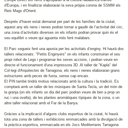
d'Europa, i en finalitzar elaboraran la seva pròpia corona de SSMM els
Reis Mags d'Orient.
Després d’haver estat demanat per part de les famílies de la ciutat,
aquest any els nens i nenes podran tornar a gaudir de l’activitat del circ,
una zona d’activitats diverses on els infants podran provar quin és el
seu equilibri o veure qui aguanta més fent malabars.
El Parc segueix fent una aposta per les activitats d’enginy. Hi haurà dos
tallers relacionats: "Petits Enginyers" on els infants construiran el seu
propi robot de Lego i programar les seves accions, i podran veure en
directe el funcionament d'una impressora 3D. Al taller de "Kapla" del
Col·legi d'Arquitectes de Tarragona, els nens i nenes elaboraran grans
estructures amb peces de fusta, sense cap encaix.
El PIN també tindrà motius relacionats amb la cultura i la tradició. Es
comptarà amb un taller de les músiques de Santa Tecla, un del món de
la granja (on els infants un dia del parc podran veure de ben a prop un
ruc i una ovella), de les plantes aromàtiques típiques de la zona, o un
altre taller relacionat amb el Far de la Banya.
Gràcies a la implicació d’alguns clubs esportius de la ciutat, hi haurà
tota una zona de tallers i exhibicions emmarcades amb la divulgació de
la pràctica esportiva, emmarcada en els Jocs Mediterranis Tarragona