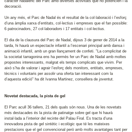
caràcter nadalenc del Parc amb diverses activitats que ho potencien i la
decoració.
Un any més, el Parc de Nadal és el resultat de la col·laboració i l’esforç
d’una àmplia xarxa d’entitats, col·lectius i empreses que el fan possible:
6 patrocinadors, 27 col·laboradors i 17 entitats i col·lectius.
El dia de la clausura del Parc de Nadal, dijous 3 de gener de 2014 a la
tarda, hi haurà un espectacle infantil a l’escenari principal amb dansa i
animació infantil, amb un gran llançament de confeti. "La complicitat de
la societat tarragonina ens ha permès fer un Parc de Nadal amb moltes
propostes interessants, malgrat els temps complicats que vivim. Per
això s’ha de valorar i agrair l’esforç dels monitors, entitats, empreses,
tècnics i voluntaris per assolir una oferta tan interessant com la
d’aquesta edició" ha dit Ivanna Martinez, consellera de joventut.
Novetat destacada, la pista de gel
El Parc acull 36 tallers, 21 dels quals són nous. Una de les novetats
més destacades és la pista de patinatge sobre gel que hi haurà
instal·lada a l’interior del recinte del Palau Firal. Es tracta d’una
innovadora pista de gel sintètic i ecològic que té les mateixes
prestacions que el gel convencional però amb molts avantatges tant per