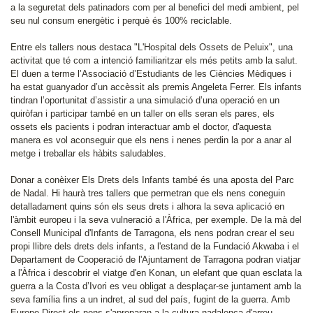
a la seguretat dels patinadors com per al benefici del medi ambient, pel
seu nul consum energètic i perquè és 100% reciclable.
Entre els tallers nous destaca "L'Hospital dels Ossets de Peluix", una
activitat que té com a intenció familiaritzar els més petits amb la salut.
El duen a terme l’Associació d’Estudiants de les Ciències Mèdiques i
ha estat guanyador d’un accèssit als premis Angeleta Ferrer. Els infants
tindran l’oportunitat d’assistir a una simulació d’una operació en un
quiròfan i participar també en un taller on ells seran els pares, els
ossets els pacients i podran interactuar amb el doctor, d'aquesta
manera es vol aconseguir que els nens i nenes perdin la por a anar al
metge i treballar els hàbits saludables.
Donar a conèixer Els Drets dels Infants també és una aposta del Parc
de Nadal. Hi haurà tres tallers que permetran que els nens coneguin
detalladament quins són els seus drets i alhora la seva aplicació en
l'àmbit europeu i la seva vulneració a l'Àfrica, per exemple. De la mà del
Consell Municipal d'Infants de Tarragona, els nens podran crear el seu
propi llibre dels drets dels infants, a l'estand de la Fundació Akwaba i el
Departament de Cooperació de l'Ajuntament de Tarragona podran viatjar
a l'Àfrica i descobrir el viatge d'en Konan, un elefant que quan esclata la
guerra a la Costa d’Ivori es veu obligat a desplaçar-se juntament amb la
seva família fins a un indret, al sud del país, fugint de la guerra. Amb
Europe Direct els nens s'aproparan a la cultura nadalenca d'arreu