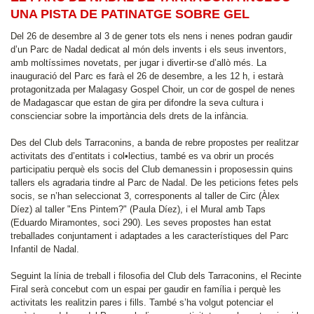
UNA PISTA DE PATINATGE SOBRE GEL
Del 26 de desembre al 3 de gener tots els nens i nenes podran gaudir
d’un Parc de Nadal dedicat al món dels invents i els seus inventors,
amb moltíssimes novetats, per jugar i divertir-se d’allò més. La
inauguració del Parc es farà el 26 de desembre, a les 12 h, i estarà
protagonitzada per Malagasy Gospel Choir, un cor de gospel de nenes
de Madagascar que estan de gira per difondre la seva cultura i
conscienciar sobre la importància dels drets de la infància.
Des del Club dels Tarraconins, a banda de rebre propostes per realitzar
activitats des d’entitats i col•lectius, també es va obrir un procés
participatiu perquè els socis del Club demanessin i proposessin quins
tallers els agradaria tindre al Parc de Nadal. De les peticions fetes pels
socis, se n’han seleccionat 3, corresponents al taller de Circ (Àlex
Díez) al taller "Ens Pintem?" (Paula Díez), i el Mural amb Taps
(Eduardo Miramontes, soci 290). Les seves propostes han estat
treballades conjuntament i adaptades a les característiques del Parc
Infantil de Nadal.
Seguint la línia de treball i filosofia del Club dels Tarraconins, el Recinte
Firal serà concebut com un espai per gaudir en família i perquè les
activitats les realitzin pares i fills. També s’ha volgut potenciar el