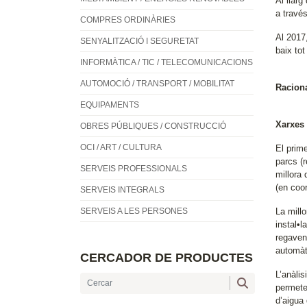
Al llarg
a través
COMPRES ORDINÀRIES
Al 2017
SENYALITZACIÓ I SEGURETAT
baix to
INFORMÀTICA / TIC / TELECOMUNICACIONS
AUTOMOCIÓ / TRANSPORT / MOBILITAT
Raciona
EQUIPAMENTS
Xarxes 
OBRES PÚBLIQUES / CONSTRUCCIÓ
OCI / ART / CULTURA
El prime
parcs (
SERVEIS PROFESSIONALS
millora 
(en coor
SERVEIS INTEGRALS
SERVEIS A LES PERSONES
La millo
instal•l
regaven
automàti
CERCADOR DE PRODUCTES
L’anàli
permeten
d’aigua