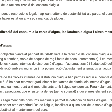
 d’aquests anys, el servei de parcs de l’AMB treballa buscant l’equilibri entre 
 de la racionalització del consum d’aigua.
, sense restriccions legals i aplicant criteris de sostenibilitat als parcs, e
t i haver estat un any sec i mancat de pluges.
lització del consum a la xarxa d’aigua, les làmines d’aigua i altres mes
d’aigua
r objectiu plantejat per part de l’AMB vers a la reducció del consum d’aigua és
reg automàtic, xarxa de boques de reg i fonts de boca i ornamentals). Les m
de les xarxes internes de distribució d’aigua , l’automatització i l’adaptació de
dinació amb els municipis) i la potenciació d’abastament alternatius a l’aigua
ra de les xarxes internes de distribució d’aigua han permès reduir el nombre de
ació. S’ha anat renovant gradualment les xarxes de distribució interna d’aigua
 manualment, sent així més eficients amb l’aigua consumida. Paral•lelament, s
c, assegurant que el sistema de reg (aeri o soterrat) sigui el més eficient se
si i seguiment dels consums mensuals permet la detecció de fuites d’aigua L’e
 saber amb exactitud l’ús de l’aigua, localitzar a quina part de la xarxa d’ai
 destinat al manteniment del parc.