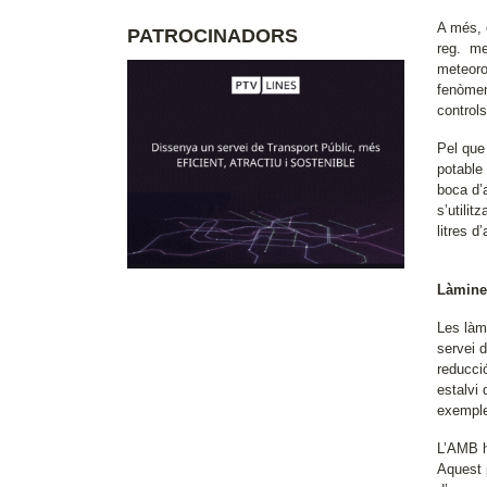
A més, c
PATROCINADORS
reg. me
meteoro
fenòmen
control
Pel que
potable 
boca d’
s’utilit
litres d
Làmine
Les làm
servei 
reducci
estalvi
exemple
L’AMB ha
Aquest 