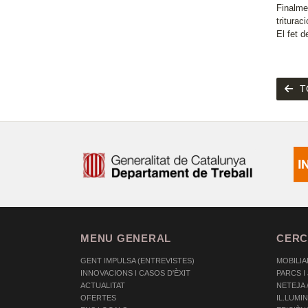
Finalme
triturac
El fet 
T
MENU GENERAL
CERC
GENT IMPULSA (ENTREVISTES)
MOBILIA
INNOVACIONS I CASOS D'ÈXIT
PARCS I
ACTUALITAT
NETEJA 
OFERTES
IL.LUMI