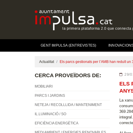
la primera plataforma 2.0 que connecta p
GENT IMPULSA (ENTREVISTES)
INNOVACIONS 
Actualitat
Els parcs gestionats per l’AMB han reduït u
CERCA PROVEÏDORS DE:
29/0
ELS 
MOBILIARI
ANY
PARCS I JARDINS
La xarx
NETEJA / RECOLLLIDA / MANTENIMENT
consumi
369.284
IL.LUMINACIÓ / SO
integra
correct
EFICIÈNCIA ENERGÈTICA
MEDI AMBIENT / ENERGIES RENOVABLES