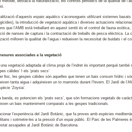
 mètode, destaca la naturalització, els controls periòdics de la qualitat de l’a
ió.
ralització d’aquests espais aquàtics s’aconsegueix utilitzant sistemes basats 
algicides), la introducció de vegetació aquàtica i diverses actuacions relacio
ns que l’AMB està treballant en aquest sentit és el control de fauna exòtica, p
ació de nanses de captura i la contractació de treballs de pesca elèctrica. L
tzació milloren la qualitat de l’aigua i redueixen la necessitat de buidats i el
mesures associades a la vegetació
r una vegetació adaptada al clima propi de l’indret és important perquè també 
pes càlides’ I els ‘prats secs’
er lloc, les gespes càlides són aquelles que tenen un baix consum hídric i só
ixen tanta aigua i adquireixen un to marronós durant l’hivern. El Jardí de l’A
spècie ‘Zoysia’.
ra banda, es potencien els ‘prats secs’, que són formacions vegetals de caràct
reixen un baix manteniment comparats a les gespes tradicionals.
cionar l’experiència del Jardí Botànic, que fa proves amb espècies mediterràni
litans i sotmetre-les a la pressió d’un espai públic. El Parc de les Palmeres
estat assajades al Jardí Botànic de Barcelona.