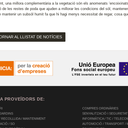
nt, una millora complementària a la vegetació són els anomenats ‘encoixinats
ió de les restes de poda que ajuden a millorar les condicions del sòl, mantene
de mantenir un subsòl humit fa que hi hagi menys necessitat de regar, cosa qu
ORNAR AL LLISTAT DE NOTÍCIES
A PROVEÏDORS DE:
RI
COMPRES ORDINÀRIES
 JARDINS
SENYALITZACIÓ I SEGURETAT
/ RECOLLLIDA / MANTENIMENT
INFORMÀTICA / TIC / TELEC
NACIÓ / SO
AUTOMOCIÓ / TRANSPORT / M