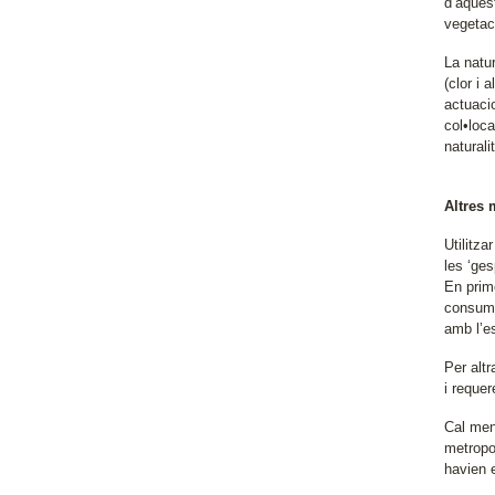
d’aquest
vegetac
La natu
(clor i 
actuacio
col•loc
naturali
Altres 
Utilitza
les ‘ges
En prim
consume
amb l’e
Per alt
i reque
Cal men
metropo
havien 