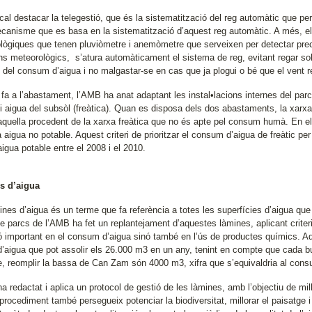
al destacar la telegestió, que és la sistematització del reg automàtic que perm
canisme que es basa en la sistematització d’aquest reg automàtic. A més, el
lògiques que tenen pluviòmetre i anemòmetre que serveixen per detectar preci
s meteorològics, s’atura automàticament el sistema de reg, evitant regar so
s del consum d’aigua i no malgastar-se en cas que ja plogui o bé que el vent 
 fa a l’abastament, l’AMB ha anat adaptant les instal•lacions internes del par
i aigua del subsòl (freàtica). Quan es disposa dels dos abastaments, la xarxa 
aquella procedent de la xarxa freàtica que no és apte pel consum humà. En el
za aigua no potable. Aquest criteri de prioritzar el consum d’aigua de freàtic 
’aigua potable entre el 2008 i el 2010.
s d’aigua
ines d’aigua és un terme que fa referència a totes les superfícies d’aigua que
de parcs de l’AMB ha fet un replantejament d’aquestes làmines, aplicant crite
ó important en el consum d’aigua sinó també en l’ús de productes químics. Aq
 d’aigua que pot assolir els 26.000 m3 en un any, tenint en compte que cada 
, reomplir la bassa de Can Zam són 4000 m3, xifra que s’equivaldria al consu
 redactat i aplica un protocol de gestió de les làmines, amb l’objectiu de millo
procediment també persegueix potenciar la biodiversitat, millorar el paisatge