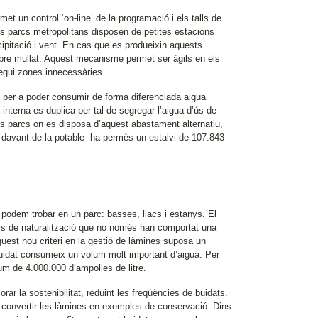
et un control ‘on-line’ de la programació i els talls de
s parcs metropolitans disposen de petites estacions
pitació i vent. En cas que es produeixin aquests
bre mullat. Aquest mecanisme permet ser àgils en els
regui zones innecessàries.
c per a poder consumir de forma diferenciada aigua
interna es duplica per tal de segregar l’aigua d’ús de
s parcs on es disposa d’aquest abastament alternatiu,
per davant de la potable ha permès un estalvi de 107.843
 podem trobar en un parc: basses, llacs i estanys. El
ris de naturalització que no només han comportat una
uest nou criteri en la gestió de làmines suposa un
buidat consumeix un volum molt important d’aigua. Per
m de 4.000.000 d’ampolles de litre.
rar la sostenibilitat, reduint les freqüències de buidats.
 i convertir les làmines en exemples de conservació. Dins