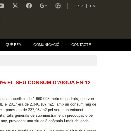
ESP
CAT
L
R
QUÈ FEM
COMUNICACIÓ
CONTACTE
4% EL SEU CONSUM D’AIGUA EN 12
 una superfície de 1.660.093 metres quadrats, que van
 l’AMB el 2017 era de 2.346.107 m2, amb un consum mig de
dels parcs era de 237,93l/m2 pel seu manteniment
rtar talls generals de subministrament i preocupació pel
 any, provocant una situació anòmala i molt delicada.