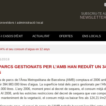
SUBSCRIU-TE A
NEWSLETTE
roveïdors i administració local
(CURRENT)
I CASOS D'ÈXIT
ACTUALITAT
OFERTES
ENS LOCALS
n 34% el seu consum d’aigua en 12 anys
1/2018
PARCS GESTIONATS PER L’AMB HAN REDUÏT UN 3
S
a de parcs de l’Àrea Metropolitana de Barcelona (AMB) comptava el 2006 amb
r 394.983.000 litres d’aigua. La superfície total dels parcs gestionats per
.000 litres. L’any 2006, moment previ al decret de sequera, el consum mitjà 
l. Al 2008, amb les estrictes restriccions del decret de sequera que van compo
e manteniment de la vegetació, el consum mitjà va baixar fins als 124,21 l/m2