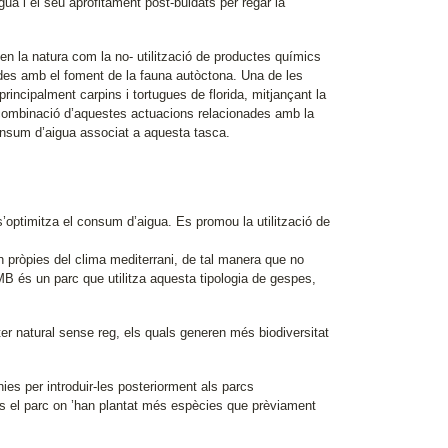
igua i el seu aprofitament post-buidats per regar la
en la natura com la no- utilització de productes químics
nades amb el foment de la fauna autòctona. Una de les
rincipalment carpins i tortugues de florida, mitjançant la
a combinació d’aquestes actuacions relacionades amb la
 consum d’aigua associat a aquesta tasca.
s’optimitza el consum d’aigua. Es promou la utilització de
n pròpies del clima mediterrani, de tal manera que no
MB és un parc que utilitza aquesta tipologia de gespes,
er natural sense reg, els quals generen més biodiversitat
es per introduir-les posteriorment als parcs
 és el parc on ’han plantat més espècies que prèviament