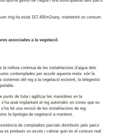
una òptima gestió de l’aigua i una bona qualitat dels parcs
l consum mig ha estat 157,40l/m2•any, mantenint un consum
ures associades a la vegetació
 la millora continua de les instal•lacions d’aigua dels
esures contemplades per assolir aquesta meta són la
ls sistemes del reg a la vegetació existent, la telegestió
 potable.
 punts de fuita i agilitzar les maniobres en la
 i s’ha anat implantant el reg automàtic en zones que es
’ha fet una revisió de les instal•lacions de reg
gons la tipologia de vegetació a mantenir.
xistència de comptadors parcials distribuïts pels parcs
gua es produeix un excés i valorar quin és el consum real