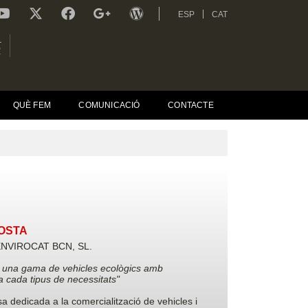
ESP
CAT
L
R
QUÈ FEM
COMUNICACIÓ
CONTACTE
COSTA
NVIROCAT BCN, SL.
r una gama de vehicles ecològics amb
a cada tipus de necessitats"
 dedicada a la comercialització de vehicles i