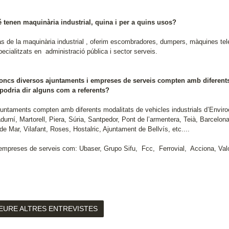
 tenen maquinària industrial, quina i per a quins usos?
as de la maquinària industrial , oferim escombradores, dumpers, màquines tel
ecialitzats en administració pública i sector serveis.
doncs diversos ajuntaments i empreses de serveis compten amb diferents 
podria dir alguns com a referents?
juntaments compten amb diferents modalitats de vehicles industrials d’Enviro
durní, Martorell, Piera, Súria, Santpedor, Pont de l’armentera, Teià, Barcelon
e Mar, Vilafant, Roses, Hostalric, Ajuntament de Bellvís, etc....
mpreses de serveis com: Ubaser, Grupo Sifu, Fcc, Ferrovial, Acciona, Valo
EURE ALTRES ENTREVISTES