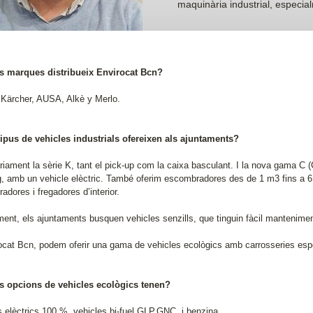
maquinària industrial, especial
s marques distribueix Envirocat Bcn?
Kärcher, AUSA, Alkè y Merlo.
tipus de vehicles industrials ofereixen als ajuntaments?
àriament la sèrie K, tant el pick-up com la caixa basculant. I la nova gama C
, amb un vehicle elèctric. També oferim escombradores des de 1 m3 fins a 6
dores i fregadores d’interior.
ent, els ajuntaments busquen vehicles senzills, que tinguin fàcil manteniment
ocat Bcn, podem oferir una gama de vehicles ecològics amb carrosseries espe
s opcions de vehicles ecològics tenen?
s elèctrics 100 %, vehicles bi-fuel GLP,GNC, i benzina.