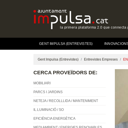
la primera plataforma 2.0 que connecta p
(CURRENT)
GENT IMPULSA (ENTREVISTES)
INNOVACIONS 
Gent Impulsa (Entrevistes)
Entrevistes Empreses
EN
CERCA PROVEÏDORS DE:
MOBILIARI
PARCS I JARDINS
NETEJA / RECOLLLIDA / MANTENIMENT
IL.LUMINACIÓ / SO
EFICIÈNCIA ENERGÈTICA
MEDI AMBIENT / ENERGIES RENOVABLES