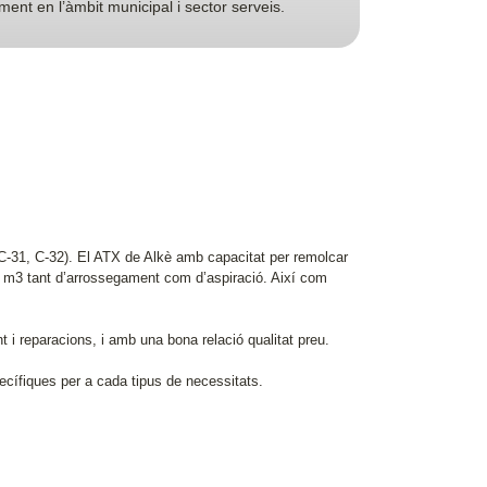
ment en l’àmbit municipal i sector serveis.
 (C-31, C-32). El ATX de Alkè amb capacitat per remolcar
 m3 tant d’arrossegament com d’aspiració. Així com
 i reparacions, i amb una bona relació qualitat preu.
cífiques per a cada tipus de necessitats.