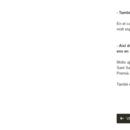
- També
En el c
molt esp
- Així 
ens en 
Molts a
Sant Sa
Premià d
També e
V