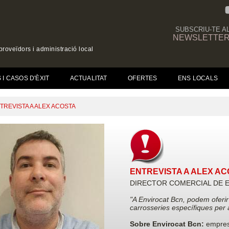
SUBSCRIU-TE A
NEWSLETTE
roveïdors i administració local
I CASOS D'ÈXIT
ACTUALITAT
OFERTES
ENS LOCALS
TREVISTA A ALEX ACOSTA
ENTREVISTA A ALEX A
DIRECTOR COMERCIAL DE E
"A Envirocat Bcn, podem oferi
carrosseries específiques per 
Sobre Envirocat Bcn:
empresa