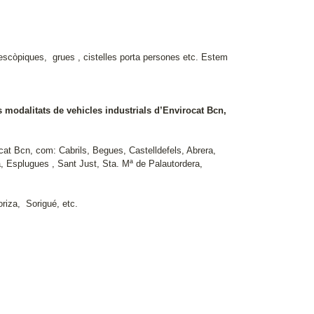
escòpiques, grues , cistelles porta persones etc. Estem
modalitats de vehicles industrials d’Envirocat Bcn,
cat Bcn, com: Cabrils, Begues, Castelldefels, Abrera,
a, Esplugues , Sant Just, Sta. Mª de Palautordera,
riza, Sorigué, etc.