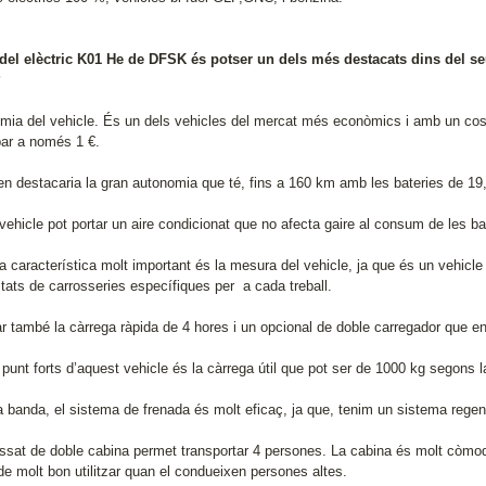
del elèctric K01 He de DFSK és potser un dels més destacats dins del se
?
mia del vehicle. És un dels vehicles del mercat més econòmics i amb un cost
bar a només 1 €.
n destacaria la gran autonomia que té, fins a 160 km amb les bateries de 19
vehicle pot portar un aire condicionat que no afecta gaire al consum de les ba
a característica molt important és la mesura del vehicle, ja que és un vehicle
itats de carrosseries específiques per a cada treball.
r també la càrrega ràpida de 4 hores i un opcional de doble carregador que 
punt forts d’aquest vehicle és la càrrega útil que pot ser de 1000 kg segons l
a banda, el sistema de frenada és molt eficaç, ja que, tenim un sistema regene
ossat de doble cabina permet transportar 4 persones. La cabina és molt còmoda
de molt bon utilitzar quan el condueixen persones altes.