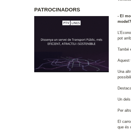
PATROCINADORS
- El mo
model
L’Econo
pot arri
També e
Aquest 
Una altr
possibil
Destaca
Un dels 
Per altr
El carr
que és 