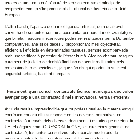
tercers estats, amb què s'haurà de tenir en compte el principi de
reciprocitat com ja s'ha pronunciat el Tribunal de Justícia de la Unió
Europea.
D'altra banda, l'aparició de la intel·ligència artificial, com qualsevol
canvi, ha de ser entès com una oportunitat per aprofitar els avantatges
que brinda. Tasques mecàniques poden ser realitzades per la IA, també
comparatives, anàlisi de dades… proporcionant més objectivitat,
eficiència i eficàcia en determinades tasques, sempre acompanyada
amb una verificació posterior de l'ésser humà. Això no obstant, tasques
purament de judici o de decisió final han de seguir realitzades pels
professionals o especialistes, ja que són els qui aporten la suficient
seguretat jurídica, fiabilitat i empatia.
- Finalment, quin consell donaria als tècnics municipals que volen
avançar cap a una contractació més innovadora, verda i eficient?
Avui dia resulta imprescindible que tot professional en la matèria estigui
contínuament actualitzat respecte de les novetats normatives en
contractació a través dels diversos documents i estudis que emeten: la
UE, els òrgans com l'OIRESCON, la ONE, les direccions generals de
contractació, les juntes consultives, els tribunals resolutoris de
recursos contractuals i, per descomptat, la jurisprudència.