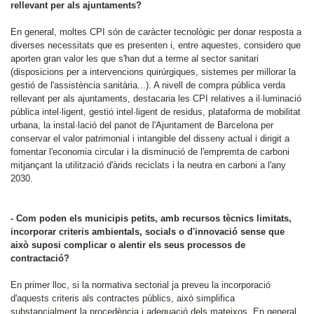
rellevant per als ajuntaments?
En general, moltes CPI són de caràcter tecnològic per donar resposta a
diverses necessitats que es presenten i, entre aquestes, considero que
aporten gran valor les que s'han dut a terme al sector sanitari
(disposicions per a intervencions quirúrgiques, sistemes per millorar la
gestió de l'assistència sanitària...). A nivell de compra pública verda
rellevant per als ajuntaments, destacaria les CPI relatives a il·luminació
pública intel·ligent, gestió intel·ligent de residus, plataforma de mobilitat
urbana, la instal·lació del panot de l'Ajuntament de Barcelona per
conservar el valor patrimonial i intangible del disseny actual i dirigit a
fomentar l'economia circular i la disminució de l'empremta de carboni
mitjançant la utilització d'àrids reciclats i la neutra en carboni a l'any
2030.
- Com poden els municipis petits, amb recursos tècnics limitats,
incorporar criteris ambientals, socials o d'innovació sense que
això suposi complicar o alentir els seus processos de
contractació?
En primer lloc, si la normativa sectorial ja preveu la incorporació
d'aquests criteris als contractes públics, això simplifica
substancialment la procedència i adequació dels mateixos. En general,