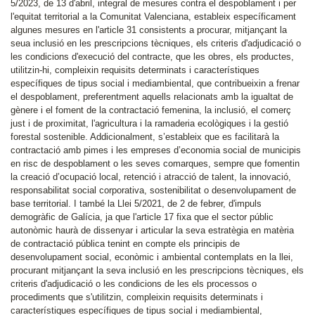
5/2023, de 13 d'abril, integral de mesures contra el despoblament i per
l'equitat territorial a la Comunitat Valenciana, estableix específicament
algunes mesures en l'article 31 consistents a procurar, mitjançant la
seua inclusió en les prescripcions tècniques, els criteris d'adjudicació o
les condicions d'execució del contracte, que les obres, els productes,
utilitzin-hi, compleixin requisits determinats i característiques
específiques de tipus social i mediambiental, que contribueixin a frenar
el despoblament, preferentment aquells relacionats amb la igualtat de
gènere i el foment de la contractació femenina, la inclusió, el comerç
just i de proximitat, l'agricultura i la ramaderia ecològiques i la gestió
forestal sostenible. Addicionalment, s’estableix que es facilitarà la
contractació amb pimes i les empreses d’economia social de municipis
en risc de despoblament o les seves comarques, sempre que fomentin
la creació d’ocupació local, retenció i atracció de talent, la innovació,
responsabilitat social corporativa, sostenibilitat o desenvolupament de
base territorial. I també la Llei 5/2021, de 2 de febrer, d'impuls
demogràfic de Galícia, ja que l'article 17 fixa que el sector públic
autonòmic haurà de dissenyar i articular la seva estratègia en matèria
de contractació pública tenint en compte els principis de
desenvolupament social, econòmic i ambiental contemplats en la llei,
procurant mitjançant la seva inclusió en les prescripcions tècniques, els
criteris d'adjudicació o les condicions de les els processos o
procediments que s'utilitzin, compleixin requisits determinats i
característiques específiques de tipus social i mediambiental,