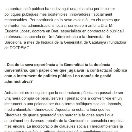
La contractació pública ha esdevingut una eina clau per impulsar
polítiques públiques més sostenibles, innovadores i socialment
responsables. Per aprofundir en la seva evolució i en els reptes que
enfronten les administracions locals, conversem amb la Dra. M.
Eugenia López, doctora en Dret, especialista en contractació pública i
professora associada de Dret Administratiu a la Universitat de
Barcelona, a més de lletrada de la Generalitat de Catalunya i fundadora
de DOCREMC.
- Des de la seva experiència a la Generalitat ia la docència
universitària, quin paper creu que juga avui la contractació pública
com a instrument de política pública i no només de gestió
administrativa?
Actualment és innegable que la contractació pública ha passat de ser
una mera compra de béns, serveis i prestacions a convertir-se en un
instrument o una palanca per dur a terme polítiques socials, laborals,
mediambientals i d'innovació. Aquesta ha estat la línia que les
Directives de quarta generació van marcar ja fa onze anys i que
actualment en diversos treballs de la Comissió es consolida i impulsa
més encara. La incorporació de clàusules socials i mediambientals ja
sigui com a solvència, criteris d'adjudicació o condicions especials