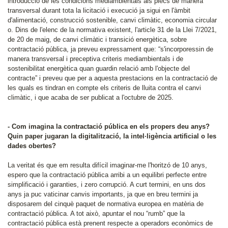
introducció de les condicions mediambientals als plecs de manera
transversal durant tota la licitació i execució ja sigui en l'àmbit
d'alimentació, construcció sostenible, canvi climàtic, economia circular
o. Dins de l'elenc de la normativa existent, l'article 31 de la Llei 7/2021,
de 20 de maig, de canvi climàtic i transició energètica, sobre
contractació pública, ja preveu expressament que: “s'incorporessin de
manera transversal i preceptiva criteris mediambientals i de
sostenibilitat energètica quan guardin relació amb l'objecte del
contracte” i preveu que per a aquesta prestacions en la contractació de
les quals es tindran en compte els criteris de lluita contra el canvi
climàtic, i que acaba de ser publicat a l'octubre de 2025.
- Com imagina la contractació pública en els propers deu anys?
Quin paper jugaran la digitalització, la intel·ligència artificial o les
dades obertes?
La veritat és que em resulta difícil imaginar-me l'horitzó de 10 anys,
espero que la contractació pública arribi a un equilibri perfecte entre
simplificació i garanties, i zero corrupció. A curt termini, en uns dos
anys ja puc vaticinar canvis importants, ja que en breu termini ja
disposarem del cinquè paquet de normativa europea en matèria de
contractació pública. A tot això, apuntar el nou “rumb” que la
contractació pública està prenent respecte a operadors econòmics de