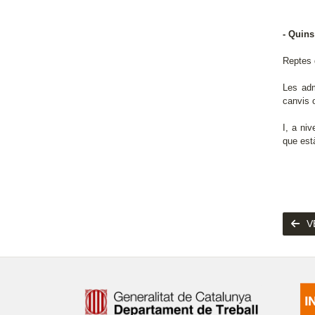
- Quins
Reptes d
Les adm
canvis 
I, a niv
que est
V