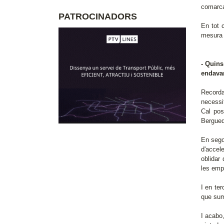
comarc
PATROCINADORS
En tot c
mesura 
- Quins
endavan
Recorda
necessi
Cal pos
Bergued
En sego
d'accel
oblidar
les empr
I en te
que sum
I acabo,