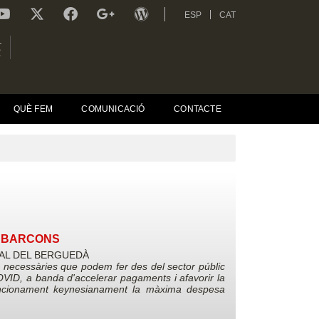
ESP
CAT
L
R
QUÈ FEM
COMUNICACIÓ
CONTACTE
D BARCONS
AL DEL BERGUEDÀ
s necessàries que podem fer des del sector públic
 COVID, a banda d'accelerar pagaments i afavorir la
funcionament keynesianament la màxima despesa