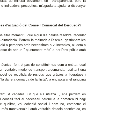
tat de millorar òbviament en transparència, però la
 o indicadors preceptius, m'agradaria ajudar a dissenyar
ínies d'actuació del Consell Comarcal del Berguedà?
a altre moment i que algun dia caldria resoldre, recordar
a ciutadania. Portem la mainada a l'escola, gestionem les
nció a persones amb necessitats o vulnerables, ajudem a
 passat de ser un " ajuntament més" a ser l'ens públic amb
tècnics, fent el pas de constituir-nos com a entitat local
 un veritable model de transport a demanda, facilitant una
odel de recollida de residus que gràcies a lideratges i
la darrera comarca de la llista", a encapçalar el rànquing
n". A vegades, un que els utilitza..., ens perdem en
l consell faci el necessari perquè a la comarca hi hagi
e qualitat, vol cohesió social i com no, combatre el
s més transversals i amb veritable dotació econòmica, en