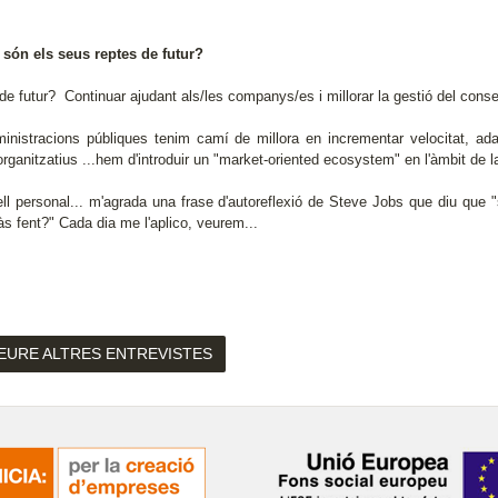
 són els seus reptes de futur?
e futur? Continuar ajudant als/les companys/es i millorar la gestió del consel
inistracions públiques tenim camí de millora en incrementar velocitat, ada
organitzatius ...hem d'introduir un "market-oriented ecosystem" en l'àmbit de 
ell personal... m'agrada una frase d'autoreflexió de Steve Jobs que diu que "si
às fent?" Cada dia me l'aplico, veurem...
EURE ALTRES ENTREVISTES