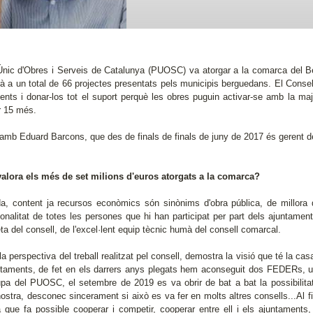
Únic d'Obres i Serveis de Catalunya (PUOSC) va atorgar a la comarca del B
rà a un total de 66 projectes presentats pels municipis berguedans. El Consel
ents i donar-los tot el suport perquè les obres puguin activar-se amb la maj
r 15 més.
amb Eduard Barcons, que des de finals de finals de juny de 2017 és gerent d
alora els més de set milions d'euros atorgats a la comarca?
da, content ja recursos econòmics són sinònims d'obra pública, de millora 
ionalitat de totes les persones que hi han participat per part dels ajuntame
ta del consell, de l'excel·lent equip tècnic humà del consell comarcal.
a perspectiva del treball realitzat pel consell, demostra la visió que té la c
ntaments, de fet en els darrers anys plegats hem aconseguit dos FEDERs, u
pa del PUOSC, el setembre de 2019 es va obrir de bat a bat la possibilita
nostra, desconec sincerament si això es va fer en molts altres consells...Al
a que fa possible cooperar i competir, cooperar entre ell i els ajuntament