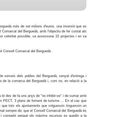
erguedà més de set milions d'euros, una inversió que es
l Comarcal del Berguedà, amb l'objectiu de fer costat als
or celeritat possible, va assessorar 10 projectes i en va
el Consell Comarcal del Berguedà .
de serveis dels pobles del Berguedà, senyal d'entrega i
nts de la comarca del Berguedà i, com no, en relació a la
asa té des de fa uns anys de "no inhibir-se" i de sumar amb
n PECT, 3 plans de foment de turisme ... En el cas que
t que tots els ajuntaments que volguessin tinguessin un
 final sempre dic que el Consell Comarcal del Berguedà és
s, i competir perquè els màxims recursos es quedin a la