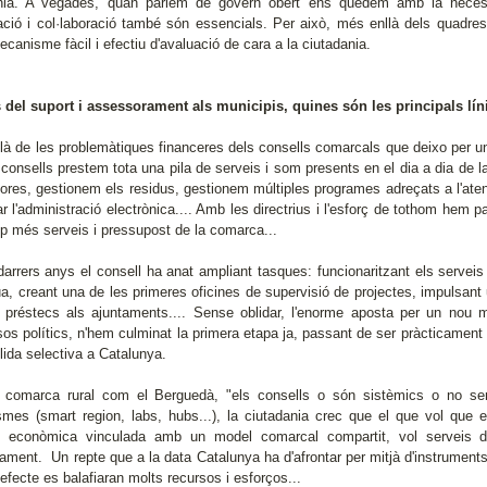
nia. A vegades, quan parlem de govern obert ens quedem amb la necessi
pació i col·laboració també són essencials. Per això, més enllà dels quadres
canisme fàcil i efectiu d'avaluació de cara a la ciutadania.
 del suport i assessorament als municipis, quines són les principals l
là de les problemàtiques financeres dels consells comarcals que deixo per un
 consells prestem tota una pila de serveis i som presents en el dia a dia de l
ores, gestionem els residus, gestionem múltiples programes adreçats a l'ate
ar l'administració electrònica.... Amb les directrius i l'esforç de tothom hem
p més serveis i pressupost de la comarca...
darrers anys el consell ha anat ampliant tasques: funcionaritzant els serveis 
gua, creant una de les primeres oficines de supervisió de projectes, impulsant
e préstecs als ajuntaments.... Sense oblidar, l'enorme aposta per un nou m
os polítics, n'hem culminat la primera etapa ja, passant de ser pràcticament "
lida selectiva a Catalunya.
comarca rural com el Berguedà, "els consells o són sistèmics o no sera
smes (smart region, labs, hubs...), la ciutadania crec que el que vol que e
at econòmica vinculada amb un model comarcal compartit, vol serveis d
ament. Un repte que a la data Catalunya ha d'afrontar per mitjà d'instrument
efecte es balafiaran molts recursos i esforços...