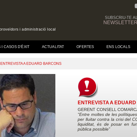
SUBSCRIU-TE A
NEWSLETTE
roveïdors i administració local
I CASOS D'ÈXIT
ACTUALITAT
OFERTES
ENS LOCALS
ENTREVISTA A EDUARD BARCONS
ENTREVISTA A EDUAR
GERENT CONSELL COMARC
“Entre moltes de les polítique
per lluitar contra la crisi del
liquiditat, és de posar en 
pública possible”