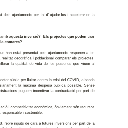
tat dels ajuntaments per tal d' ajudar-los i accelerar en la
a amb aquesta inversió? Els projectes que poden tirar
r la comarca?
que han estat presentat pels ajuntaments responen a les
realitat geogràfica i poblacional comparar els projectes.
llorar la qualitat de vida de les persones que viuen al
tor públic per lluitar contra la crisi del COVID, a banda
nesianament la màxima despesa pública possible. Sense
nistracions puguem incentivar la contractació per part de
ització i competitivitat econòmica, òbviament són recursos
 responsable i sostenible.
t, rebre inputs de cara a futures inversions per part de la