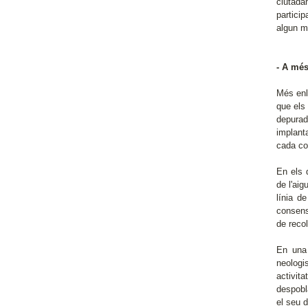
ciutada
partici
algun me
- A més
Més enl
que els
depurad
implant
cada co
En els 
de l'ai
línia d
consens
de recol
En una 
neologi
activit
despobl
el seu d