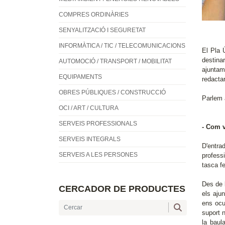
COMPRES ORDINÀRIES
SENYALITZACIÓ I SEGURETAT
INFORMÀTICA / TIC / TELECOMUNICACIONS
El Pla 
destina
AUTOMOCIÓ / TRANSPORT / MOBILITAT
ajuntam
EQUIPAMENTS
redacta
OBRES PÚBLIQUES / CONSTRUCCIÓ
Parlem 
OCI / ART / CULTURA
SERVEIS PROFESSIONALS
- Com v
SERVEIS INTEGRALS
D'entra
SERVEIS A LES PERSONES
profess
tasca fe
Des de l
CERCADOR DE PRODUCTES
els aju
ens ocu
suport 
la baul