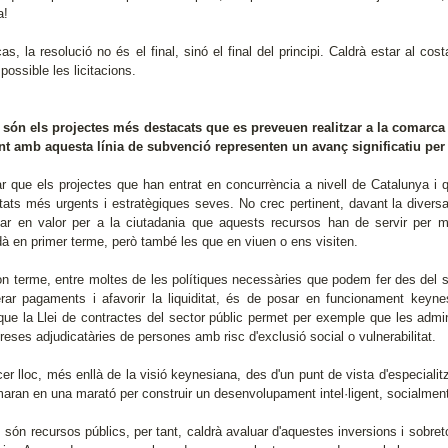
a!
as, la resolució no és el final, sinó el final del principi. Caldrà estar al cos
possible les licitacions.
 són els projectes més destacats que es preveuen realitzar a la comarc
t amb aquesta línia de subvenció representen un avanç significatiu pe
r que els projectes que han entrat en concurrència a nivell de Catalunya i 
tats més urgents i estratègiques seves. No crec pertinent, davant la diversa 
ar en valor per a la ciutadania que aquests recursos han de servir per mi
à en primer terme, però també les que en viuen o ens visiten.
n terme, entre moltes de les polítiques necessàries que podem fer des del sec
erar pagaments i afavorir la liquiditat, és de posar en funcionament key
 que la Llei de contractes del sector públic permet per exemple que les admi
eses adjudicatàries de persones amb risc d'exclusió social o vulnerabilitat.
rcer lloc, més enllà de la visió keynesiana, des d'un punt de vista d'especial
aran en una marató per construir un desenvolupament intel·ligent, socialment
 són recursos públics, per tant, caldrà avaluar d'aquestes inversions i sobreto