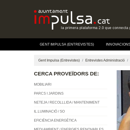
la primera plataforma 2.0 que connecta p
(CURRENT)
GENT IMPULSA (ENTREVISTES)
INNOVACIONS 
Gent Impulsa (Entrevistes)
Entrevistes Administració
CERCA PROVEÏDORS DE:
MOBILIARI
PARCS I JARDINS
NETEJA / RECOLLLIDA / MANTENIMENT
IL.LUMINACIÓ / SO
EFICIÈNCIA ENERGÈTICA
MEDI AMBIENT / ENERGIES RENOVABLES