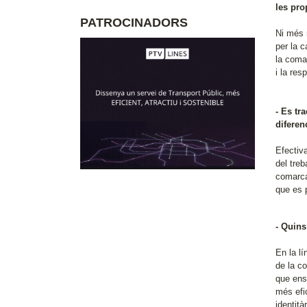
les pro
PATROCINADORS
Ni més 
per la 
la coma
i la res
- Es tr
diferenc
Efectiva
del treb
comarca
que es 
- Quins
En la l
de la c
que ens 
més efic
identit