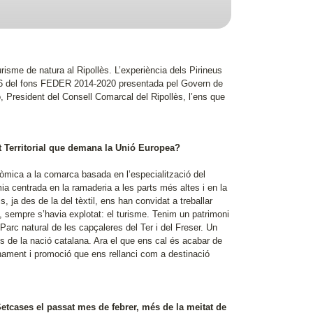
isme de natura al Ripollès. L’experiència dels Pirineus
i 6 del fons FEDER 2014-2020 presentada pel Govern de
 President del Consell Comarcal del Ripollès, l’ens que
at Territorial que demana la Unió Europea?
òmica a la comarca basada en l’especialització del
a centrada en la ramaderia a les parts més altes i en la
is, ja des de la del tèxtil, ens han convidat a treballar
, sempre s’havia explotat: el turisme. Tenim un patrimoni
Parc natural de les capçaleres del Ter i del Freser. Un
s de la nació catalana. Ara el que ens cal és acabar de
onament i promoció que ens rellanci com a destinació
 Setcases el passat mes de febrer, més de la meitat de