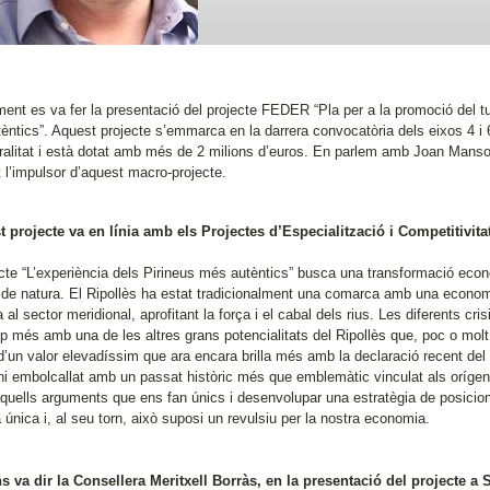
ent es va fer la presentació del projecte FEDER “Pla per a la promoció del tur
èntics”. Aquest projecte s’emmarca en la darrera convocatòria dels eixos 4 
ralitat i està dotat amb més de 2 milions d’euros. En parlem amb Joan Manso,
 l’impulsor d’aquest macro-projecte.
t projecte va en línia amb els Projectes d’Especialització i Competitivit
ecte “L’experiència dels Pirineus més autèntics” busca una transformació econ
 de natura. El Ripollès ha estat tradicionalment una comarca amb una economi
a al sector meridional, aprofitant la força i el cabal dels rius. Les diferents cris
p més amb una de les altres grans potencialitats del Ripollès que, poc o molt
d’un valor elevadíssim que ara encara brilla més amb la declaració recent del 
ni embolcallat amb un passat històric més que emblemàtic vinculat als orígen
 aquells arguments que ens fan únics i desenvolupar una estratègia de posici
a única i, al seu torn, això suposi un revulsiu per la nostra economia.
s va dir la Consellera Meritxell Borràs, en la presentació del projecte a