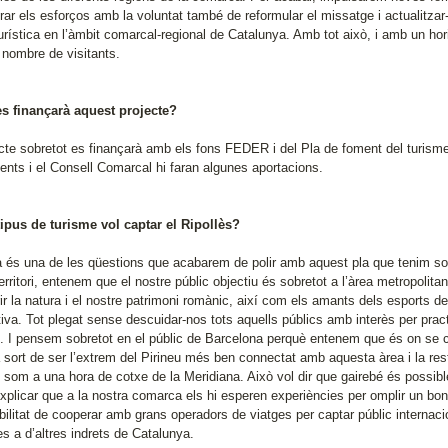
ar els esforços amb la voluntat també de reformular el missatge i actualitzar-
turística en l’àmbit comarcal-regional de Catalunya. Amb tot això, i amb un h
 nombre de visitants.
s finançarà aquest projecte?
ecte sobretot es finançarà amb els fons FEDER i del Pla de foment del turisme
ents i el Consell Comarcal hi faran algunes aportacions.
tipus de turisme vol captar el Ripollès?
 és una de les qüestions que acabarem de polir amb aquest pla que tenim sobr
erritori, entenem que el nostre públic objectiu és sobretot a l’àrea metropolit
ir la natura i el nostre patrimoni romànic, així com els amants dels esports 
iva. Tot plegat sense descuidar-nos tots aquells públics amb interès per pract
s. I pensem sobretot en el públic de Barcelona perquè entenem que és on se ce
a sort de ser l’extrem del Pirineu més ben connectat amb aquesta àrea i la re
som a una hora de cotxe de la Meridiana. Això vol dir que gairebé és possible 
xplicar que a la nostra comarca els hi esperen experiències per omplir un bo
ibilitat de cooperar amb grans operadors de viatges per captar públic internac
s a d’altres indrets de Catalunya.