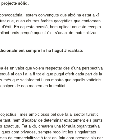
projecte sòlid.
 convocatòria i estem convençuts que això ha estat així
strat que, quan els tres àmbits geogràfics que conformen
ts d’èxit. En aquesta ocasió, hem aplicat aquesta recepta
llant units perquè aquest èxit s’acabi de materialitzar.
adicionalment sempre hi ha hagut 3 realitats
cosa és un valor que volem respectar des d’una perspectiva
què al cap i a la fi tot el que pugui oferir cada part de la
s més que satisfactori i una mostra que aquells vaticinis
 palpen de cap manera en la realitat.
bjectius i més ambiciosos pel que fa al sector turístic
Per tant, hem d’acabar de determinar exactament els punts
és atractius. Fet això, crearem una fórmula organitzativa
bliques com privades, sempre recollint les singularitats
mes de comercialització tant en línia com presencials per