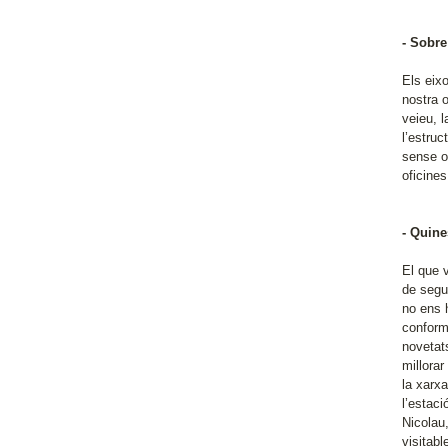
- Sobre
Els eixo
nostra 
veieu, l
l’estruc
sense ob
oficine
- Quine
El que 
de segui
no ens h
conform
novetat
millora
la xarxa
l’estac
Nicolau
visitabl