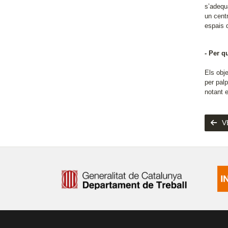
s’adequa
un centr
espais d
- Per q
Els obj
per palp
notant 
V