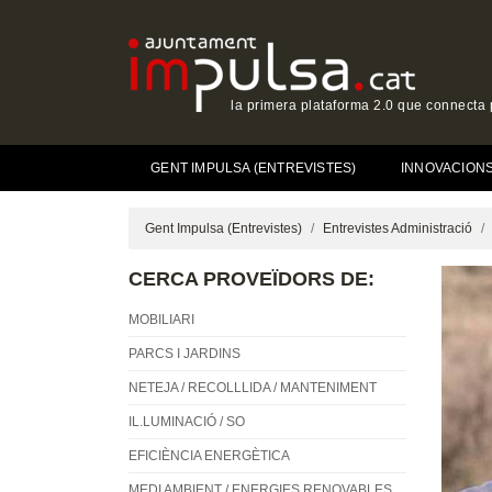
la primera plataforma 2.0 que connecta p
(CURRENT)
GENT IMPULSA (ENTREVISTES)
INNOVACIONS 
Gent Impulsa (Entrevistes)
Entrevistes Administració
CERCA PROVEÏDORS DE:
MOBILIARI
PARCS I JARDINS
NETEJA / RECOLLLIDA / MANTENIMENT
IL.LUMINACIÓ / SO
EFICIÈNCIA ENERGÈTICA
MEDI AMBIENT / ENERGIES RENOVABLES