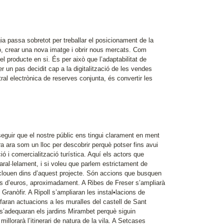
gia passa sobretot per treballar el posicionament de la
ó, crear una nova imatge i obrir nous mercats. Com
el producte en si. És per això que l’adaptabilitat de
r un pas decidit cap a la digitalització de les vendes
ral electrònica de reserves conjunta, és convertir les
eguir que el nostre públic ens tingui clarament en ment
ra ara som un lloc per descobrir perquè potser fins avui
ó i comercialització turística. Aquí els actors que
aral·lelament, i si voleu que parlem estrictament de
inclouen dins d’aquest projecte. Són accions que busquen
ons d’euros, aproximadament. A Ribes de Freser s’ampliarà
 Granòfir. A Ripoll s’ampliaran les instal•lacions de
faran actuacions a les muralles del castell de Sant
 s’adequaran els jardins Mirambet perquè siguin
 millorarà l’itinerari de natura de la vila. A Setcases