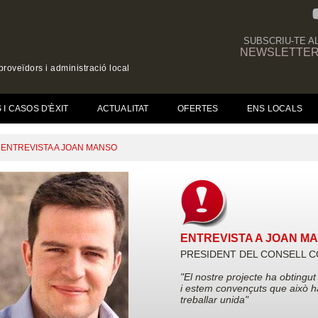
SUBSCRIU-TE A
NEWSLETTE
roveïdors i administració local
I CASOS D'ÈXIT
ACTUALITAT
OFERTES
ENS LOCALS
ENTREVISTA A JOAN MANSO
ENTREVISTA A JOAN M
PRESIDENT DEL CONSELL C
"El nostre projecte ha obtingu
i estem convençuts que això ha
treballar unida"