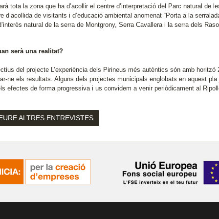
rà tota la zona que ha d’acollir el centre d’interpretació del Parc natural de 
e d’acollida de visitants i d’educació ambiental anomenat “Porta a la serralad
’interès natural de la serra de Montgrony, Serra Cavallera i la serra dels Ra
uan serà una realitat?
ectius del projecte L’experiència dels Pirineus més autèntics són amb horitzó 
ar-ne els resultats. Alguns dels projectes municipals englobats en aquest pla j
els efectes de forma progressiva i us convidem a venir periòdicament al Ripol
EURE ALTRES ENTREVISTES