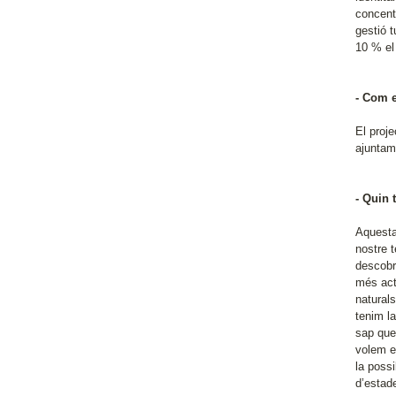
concentr
gestió 
10 % el
- Com e
El proj
ajuntam
- Quin 
Aquesta
nostre t
descobr
més act
natural
tenim l
sap que 
volem e
la poss
d’estade