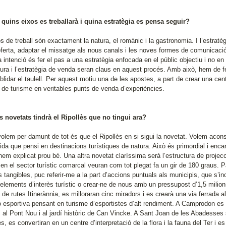
 quins eixos es treballarà i quina estratègia es pensa seguir?
s de treball són exactament la natura, el romànic i la gastronomia. I l’estratè
oferta, adaptar el missatge als nous canals i les noves formes de comunicaci
a intenció és fer el pas a una estratègia enfocada en el públic objectiu i no en 
tura i l’estratègia de venda seran claus en aquest procés. Amb això, hem de fe
lidar el taulell. Per aquest motiu una de les apostes, a part de crear una cent
s de turisme en veritables punts de venda d’experiències.
s novetats tindrà el Ripollès que no tingui ara?
volem per damunt de tot és que el Ripollès en si sigui la novetat. Volem acons
da que pensi en destinacions turístiques de natura. Això és primordial i enca
em explicat prou bé. Una altra novetat claríssima serà l’estructura de projecci
en el sector turístic comarcal veuran com tot plegat fa un gir de 180 graus. P
s tangibles, puc referir-me a la part d’accions puntuals als municipis, que s’
r elements d’interès turístic o crear-ne de nous amb un pressupost d’1,5 mili
 de rutes Itinerànnia, es milloraran cinc miradors i es crearà una via ferrada al
ió esportiva pensant en turisme d’esportistes d’alt rendiment. A Camprodon es 
, al Pont Nou i al jardí històric de Can Vincke. A Sant Joan de les Abadesses
es, es convertiran en un centre d’interpretació de la flora i la fauna del Ter i es