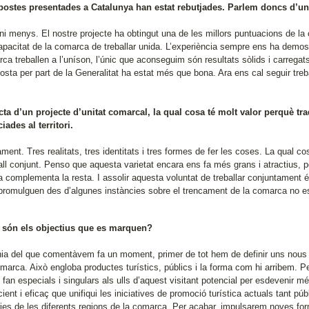
postes presentades a Catalunya han estat rebutjades. Parlem doncs d’un 
ni menys. El nostre projecte ha obtingut una de les millors puntuacions de la
capacitat de la comarca de treballar unida. L’experiència sempre ens ha demo
rca treballen a l’uníson, l’únic que aconseguim són resultats sòlids i carrega
posta per part de la Generalitat ha estat més que bona. Ara ens cal seguir treba
acta d’un projecte d’unitat comarcal, la qual cosa té molt valor perquè tr
iades al territori.
ment. Tres realitats, tres identitats i tres formes de fer les coses. La qual 
all conjunt. Penso que aquesta varietat encara ens fa més grans i atractius, per
 complementa la resta. I assolir aquesta voluntat de treballar conjuntament é
promulguen des d’algunes instàncies sobre el trencament de la comarca no es
 són els objectius que es marquen?
ínia del que comentàvem fa un moment, primer de tot hem de definir uns nous o
omarca. Això engloba productes turístics, públics i la forma com hi arribem. 
fan especials i singulars als ulls d’aquest visitant potencial per esdevenir m
ient i eficaç que unifiqui les iniciatives de promoció turística actuals tant pú
àries de les diferents regions de la comarca. Per acabar, impulsarem noves for