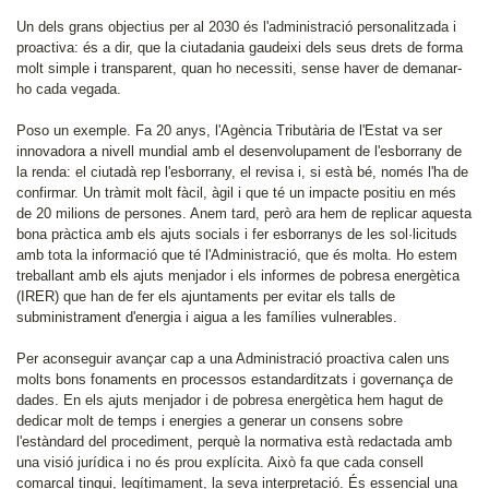
Un dels grans objectius per al 2030 és l'administració personalitzada i
proactiva: és a dir, que la ciutadania gaudeixi dels seus drets de forma
molt simple i transparent, quan ho necessiti, sense haver de demanar-
ho cada vegada.
Poso un exemple. Fa 20 anys, l'Agència Tributària de l'Estat va ser
innovadora a nivell mundial amb el desenvolupament de l'esborrany de
la renda: el ciutadà rep l'esborrany, el revisa i, si està bé, només l'ha de
confirmar. Un tràmit molt fàcil, àgil i que té un impacte positiu en més
de 20 milions de persones. Anem tard, però ara hem de replicar aquesta
bona pràctica amb els ajuts socials i fer esborranys de les sol·licituds
amb tota la informació que té l'Administració, que és molta. Ho estem
treballant amb els ajuts menjador i els informes de pobresa energètica
(IRER) que han de fer els ajuntaments per evitar els talls de
subministrament d'energia i aigua a les famílies vulnerables.
Per aconseguir avançar cap a una Administració proactiva calen uns
molts bons fonaments en processos estandarditzats i governança de
dades. En els ajuts menjador i de pobresa energètica hem hagut de
dedicar molt de temps i energies a generar un consens sobre
l'estàndard del procediment, perquè la normativa està redactada amb
una visió jurídica i no és prou explícita. Això fa que cada consell
comarcal tingui, legítimament, la seva interpretació. És essencial una