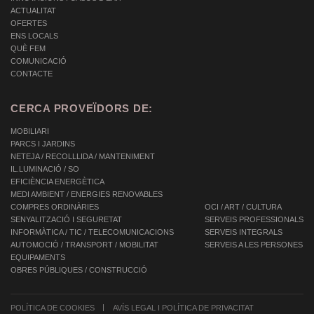
ACTUALITAT
OFERTES
ENS LOCALS
QUÈ FEM
COMUNICACIÓ
CONTACTE
CERCA PROVEÏDORS DE:
MOBILIARI
PARCS I JARDINS
NETEJA / RECOLLLIDA / MANTENIMENT
IL.LUMINACIÓ / SO
EFICIÈNCIA ENERGÈTICA
MEDI AMBIENT / ENERGIES RENOVABLES
COMPRES ORDINÀRIES
OCI / ART / CULTURA
SENYALITZACIÓ I SEGURETAT
SERVEIS PROFESSIONALS
INFORMÀTICA / TIC / TELECOMUNICACIONS
SERVEIS INTEGRALS
AUTOMOCIÓ / TRANSPORT / MOBILITAT
SERVEIS A LES PERSONES
EQUIPAMENTS
OBRES PÚBLIQUES / CONSTRUCCIÓ
POLÍTICA DE COOKIES
AVÍS LEGAL I POLÍTICA DE PRIVACITAT