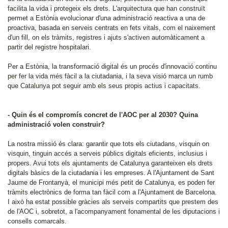
facilita la vida i protegeix els drets. L'arquitectura que han construït
permet a Estònia evolucionar d'una administració reactiva a una de
proactiva, basada en serveis centrats en fets vitals, com el naixement
d'un fill, on els tràmits, registres i ajuts s'activen automàticament a
partir del registre hospitalari.
Per a Estònia, la transformació digital és un procés d'innovació continu
per fer la vida més fàcil a la ciutadania, i la seva visió marca un rumb
que Catalunya pot seguir amb els seus propis actius i capacitats.
- Quin és el compromís concret de l'AOC per al 2030? Quina
administració volen construir?
La nostra missió és clara: garantir que tots els ciutadans, visquin on
visquin, tinguin accés a serveis públics digitals eficients, inclusius i
propers. Avui tots els ajuntaments de Catalunya garanteixen els drets
digitals bàsics de la ciutadania i les empreses. A l'Ajuntament de Sant
Jaume de Frontanyà, el municipi més petit de Catalunya, es poden fer
tràmits electrònics de forma tan fàcil com a l'Ajuntament de Barcelona.
I això ha estat possible gràcies als serveis compartits que prestem des
de l'AOC i, sobretot, a l'acompanyament fonamental de les diputacions i
consells comarcals.