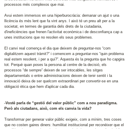
processos més complexos que mai.
Avui estem immersos en una hiperburocràcia: demanar un ajut o una
llicència és més lent que fa vint anys. I això té un preu alt per a la
societat, en termes de garantia dels drets de la ciutadania,
d'ineficiències que frenen l'activitat econòmica i de desconfiança cap a
unes institucions que no resolen els seus problemes.
El canvi real comença el dia que deixem de preguntar-nos “com
digitalitzem aquest tràmit?” i comencem a preguntar-nos “quin problema
real estem resolent, i per a qui?”. Aquesta és la pregunta que ho capgira
tot. Perquè quan poses la persona al centre de la decisió, els
processos “de sempre” deixen de ser intocables, les sitges
departamentals o entre administracions deixen de tenir sentit i la
innovació deixa de ser quelcom extraordinari per convertir-se en una
obligació ètica que hem d'aplicar cada dia.
-Vostè parla de “gestió del valor públic” com a nou paradigma.
Però als ciutadans, això, com els canvia la vida?
Transformar per generar valor públic exigeix, com a mínim, tres coses
que no costen gaires diners: humilitat institucional per reconèixer que el