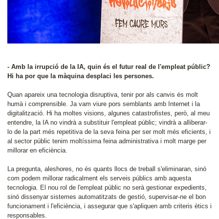
- Amb la irrupció de la IA, quin és el futur real de l'empleat públic?
Hi ha por que la màquina desplaci les persones.
Quan apareix una tecnologia disruptiva, tenir por als canvis és molt
humà i comprensible. Ja vam viure pors semblants amb Internet i la
digitalització. Hi ha moltes visions, algunes catastrofistes, però, al meu
entendre, la IA no vindrà a substituir l'empleat públic; vindrà a alliberar-
lo de la part més repetitiva de la seva feina per ser molt més eficients, i
al sector públic tenim moltíssima feina administrativa i molt marge per
millorar en eficiència.
La pregunta, aleshores, no és quants llocs de treball s'eliminaran, sinó
com podem millorar radicalment els serveis públics amb aquesta
tecnologia. El nou rol de l'empleat públic no serà gestionar expedients,
sinó dissenyar sistemes automatitzats de gestió, supervisar-ne el bon
funcionament i l'eficiència, i assegurar que s'apliquen amb criteris ètics i
responsables.