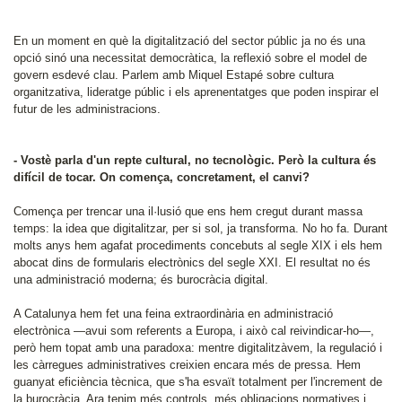
En un moment en què la digitalització del sector públic ja no és una
opció sinó una necessitat democràtica, la reflexió sobre el model de
govern esdevé clau. Parlem amb Miquel Estapé sobre cultura
organitzativa, lideratge públic i els aprenentatges que poden inspirar el
futur de les administracions.
- Vostè parla d'un repte cultural, no tecnològic. Però la cultura és
difícil de tocar. On comença, concretament, el canvi?
Comença per trencar una il·lusió que ens hem cregut durant massa
temps: la idea que digitalitzar, per si sol, ja transforma. No ho fa. Durant
molts anys hem agafat procediments concebuts al segle XIX i els hem
abocat dins de formularis electrònics del segle XXI. El resultat no és
una administració moderna; és burocràcia digital.
A Catalunya hem fet una feina extraordinària en administració
electrònica —avui som referents a Europa, i això cal reivindicar-ho—,
però hem topat amb una paradoxa: mentre digitalitzàvem, la regulació i
les càrregues administratives creixien encara més de pressa. Hem
guanyat eficiència tècnica, que s'ha esvaït totalment per l'increment de
la burocràcia. Ara tenim més controls, més obligacions normatives i