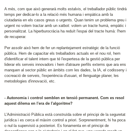
A més, com que això generarà molts estalvis, el treballador públic tindrà
temps per dedicar-lo a la relació més humana i empàtica amb la
ciutadania en els casos greus o urgents. Quan tenim un problema greu i
urgent no volem tractar amb un xatbot: volem un tracte humà, empàtic i
personalitzat. La hiperburocràcia ha reduït l'espai del tracte humà: l'hem
de recuperar.
Per assolir això hem de fer un replantejament estratègic de la funció
pública. Hem de capacitar els treballadors actuals en el nou rol, hem
d'identificar el talent intern que té l'expertesa de la gestió pública per
liderar els serveis innovadors i hem d'atraure perfils externs que ara ens
manquen al sector públic en àmbits com les dades, la IA, el codisseny i
cocreació de serveis, l'experiència d'usuari, el llenguatge planer, les
metodologies d'innovació, etc.
- Autonomia i control semblen en tensió permanent. Com es resol
aquest dilema en l'era de l'algoritme?
L'Administració Pública està construïda sobre el principi de la seguretat
jurídica i es cerca el màxim control a priori. Sorprenentment, hi ha poca
o nul·la supervisió a posteriori. Es fonamenta en el principi de