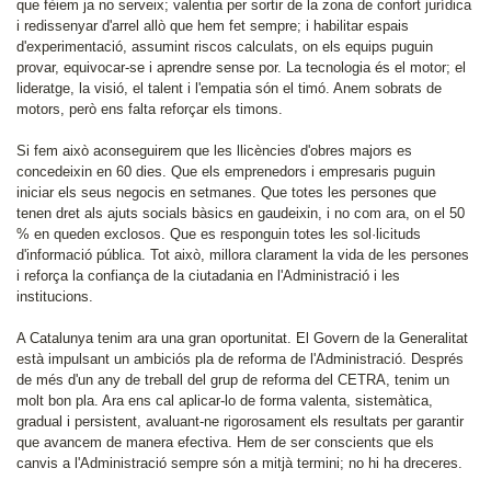
que fèiem ja no serveix; valentia per sortir de la zona de confort jurídica
i redissenyar d'arrel allò que hem fet sempre; i habilitar espais
d'experimentació, assumint riscos calculats, on els equips puguin
provar, equivocar-se i aprendre sense por. La tecnologia és el motor; el
lideratge, la visió, el talent i l'empatia són el timó. Anem sobrats de
motors, però ens falta reforçar els timons.
Si fem això aconseguirem que les llicències d'obres majors es
concedeixin en 60 dies. Que els emprenedors i empresaris puguin
iniciar els seus negocis en setmanes. Que totes les persones que
tenen dret als ajuts socials bàsics en gaudeixin, i no com ara, on el 50
% en queden exclosos. Que es responguin totes les sol·licituds
d'informació pública. Tot això, millora clarament la vida de les persones
i reforça la confiança de la ciutadania en l'Administració i les
institucions.
A Catalunya tenim ara una gran oportunitat. El Govern de la Generalitat
està impulsant un ambiciós pla de reforma de l'Administració. Després
de més d'un any de treball del grup de reforma del CETRA, tenim un
molt bon pla. Ara ens cal aplicar-lo de forma valenta, sistemàtica,
gradual i persistent, avaluant-ne rigorosament els resultats per garantir
que avancem de manera efectiva. Hem de ser conscients que els
canvis a l'Administració sempre són a mitjà termini; no hi ha dreceres.