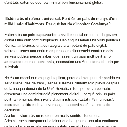
d'entitats externes que reafirmin el bon funcionament global.
-Estònia és el referent universal. Però és un país de menys d'un
milió i mig d'habitants. Per què hauria d'inspirar Catalunya?
Estònia és un país capdavanter a nivell mundial en temes de govern
digital i una gran font d'inspiració. Han tingut i tenen una visió política i
tècnica ambiciosa, una estratègia clara i potent de país digital. I,
sobretot, tenen una actitud emprenedora d'innovació contínua dels
serveis públics perquè saben que, essent un país molt petit amb
amenaces externes constants, necessiten una Administració forta per
subsistir.
No és un model que es pugui replicar, perquè el seu punt de partida va
ser gairebé “des de zero”, sense sistemes d'informació previs després
de la independència de la Unió Soviètica, fet que els va permetre
dissenyar una administració plenament digital. I perquè són un país
petit, amb només dos nivells d'administració (Estat i 79 municipis),
cosa que facilita molt la governança, la coordinació i la presa de
decisions.
Ara bé, Estònia és un referent en molts sentits. Tenen una
Administració transparent i eficient que ha generat una alta confiança
de la ciutadania en els serveis digitals, percebuts com una eina que