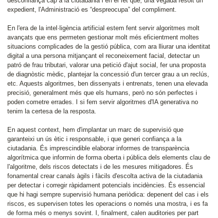
desconfiança cap a la ciutadania i en el fet que, una vegada resolt un
expedient, l'Administració es “despreocupa” del compliment.
En l'era de la intel·ligència artificial estem fent servir algoritmes molt
avançats que ens permeten gestionar molt més eficientment moltes
situacions complicades de la gestió pública, com ara lliurar una identitat
digital a una persona mitjançant el reconeixement facial, detectar un
patró de frau tributari, valorar una petició d'ajut social, fer una proposta
de diagnòstic mèdic, plantejar la concessió d'un tercer grau a un reclús,
etc. Aquests algoritmes, ben dissenyats i entrenats, tenen una elevada
precisió, generalment més que els humans, però no són perfectes i
poden cometre errades. I si fem servir algoritmes d'IA generativa no
tenim la certesa de la resposta.
En aquest context, hem d'implantar un marc de supervisió que
garanteixi un ús ètic i responsable, i que generi confiança a la
ciutadania. És imprescindible elaborar informes de transparència
algorítmica que informin de forma oberta i pública dels elements clau de
l'algoritme, dels riscos detectats i de les mesures mitigadores. És
fonamental crear canals àgils i fàcils d'escolta activa de la ciutadania
per detectar i corregir ràpidament potencials incidències. És essencial
que hi hagi sempre supervisió humana periòdica: depenent del cas i els
riscos, es supervisen totes les operacions o només una mostra, i es fa
de forma més o menys sovint. I, finalment, calen auditories per part