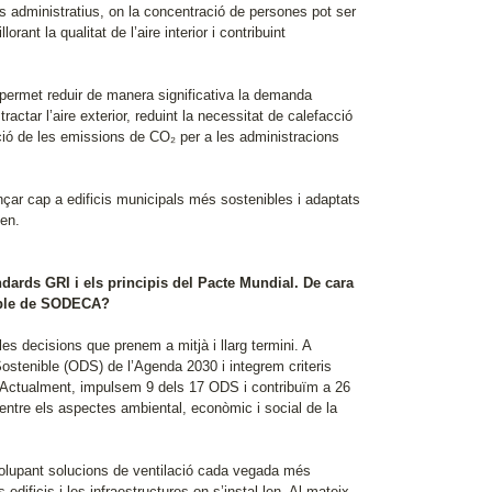
s administratius, on la concentració de persones pot ser
ant la qualitat de l’aire interior i contribuint
 permet reduir de manera significativa la demanda
ractar l’aire exterior, reduint la necessitat de calefacció
ció de les emissions de CO₂ per a les administracions
ançar cap a edificis municipals més sostenibles i adaptats
zen.
àndards GRI i els principis del Pacte Mundial. De cara
nible de SODECA?
les decisions que prenem a mitjà i llarg termini. A
tenible (ODS) de l’Agenda 2030 i integrem criteris
t. Actualment, impulsem 9 dels 17 ODS i contribuïm a 26
entre els aspectes ambiental, econòmic i social de la
nvolupant solucions de ventilació cada vegada més
dificis i les infraestructures on s’instal·len. Al mateix