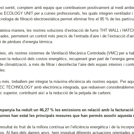
st sentit, comptem amb equips que contribueixen positivament al medi ambient
ns ECOLOGY UNIT per a cuines professionals, les quals integren ventilador i f
nologia de filtració electroestàtica permet eliminar fins el 95 % de les partícu
ateixa manera, les nostres solucions d’extracció de fums THT WALL i HATC
ades, permetent un control més precís de l’entrada d’aire i de l’extracció d’aire 
ó de pèrdues d’energia tèrmica.
teix, els nostres sistemes de Ventilació Mecànica Controlada (VMC) per a h
xen la reducció dels costos energètics, recuperant gran part de l’energia generada
e climatització, a més de filtrar i desinfectar l’aire dels espais interiors i cont
les.
 més, treballem per integrar la màxima eficiència als nostres equips. Per aqu
EC TECHNOLOGY amb electrònica integrada, que redueixen considerablement
c superior, contribuint així a la reducció de la petjada de carboni.
mpanyia ha reduït un 46,27 % les emissions en relació amb la facturació i
uines han estat les principals mesures que han permès assolir aquesta r
esultat és fruit de la millora contínua en l’eficiència energètica i de la incor
s. Al llarg dels darrers anys, hem impulsat diferents actuacions orientades a 