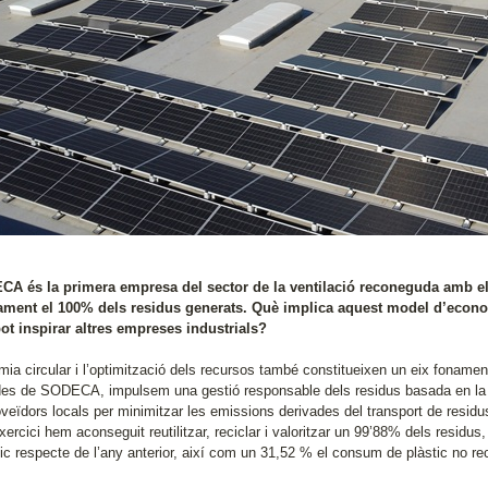
A és la primera empresa del sector de la ventilació reconeguda amb el 
ament el 100% dels residus generats. Què implica aquest model d’economi
ot inspirar altres empreses industrials?
ia circular i l’optimització dels recursos també constitueixen un eix fonament
 des de SODECA, impulsem una gestió responsable dels residus basada en la reut
veïdors locals per minimitzar les emissions derivades del transport de residu
exercici hem aconseguit reutilitzar, reciclar i valoritzar un 99’88% dels resid
ic respecte de l’any anterior, així com un 31,52 % el consum de plàstic no rec