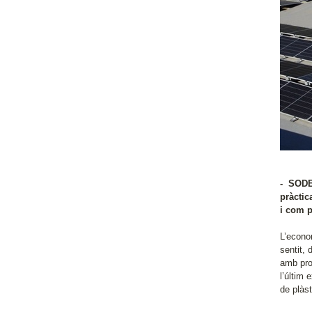
- SODEC
pràctic
i com p
L’econom
sentit,
amb pro
l’últim 
de plàst