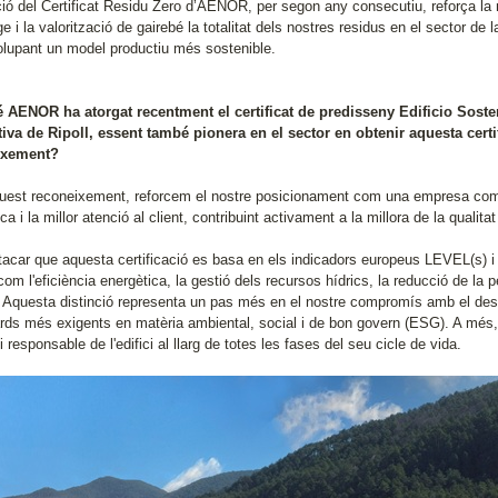
ió del Certificat Residu Zero d’AENOR, per segon any consecutiu, reforça la no
ge i la valorització de gairebé la totalitat dels nostres residus en el sector de l
lupant un model productiu més sostenible.
 AENOR ha atorgat recentment el certificat de predisseny Edificio Soste
iva de Ripoll, essent també pionera en el sector en obtenir aquesta cer
ixement?
est reconeixement, reforcem el nostre posicionament com una empresa comprom
ca i la millor atenció al client, contribuint activament a la millora de la qualit
tacar que aquesta certificació es basa en els indicadors europeus LEVEL(s) 
 com l'eficiència energètica, la gestió dels recursos hídrics, la reducció de la pet
s. Aquesta distinció representa un pas més en el nostre compromís amb el des
rds més exigents en matèria ambiental, social i de bon govern (ESG). A més
 i responsable de l'edifici al llarg de totes les fases del seu cicle de vida.