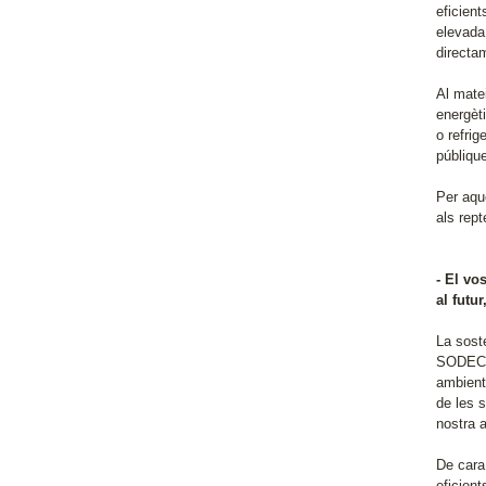
eficien
elevada,
directam
Al mate
energèti
o refri
públiqu
Per aque
als rept
- El vo
al futu
La soste
SODECA 
ambient
de les 
nostra a
De cara
eficient