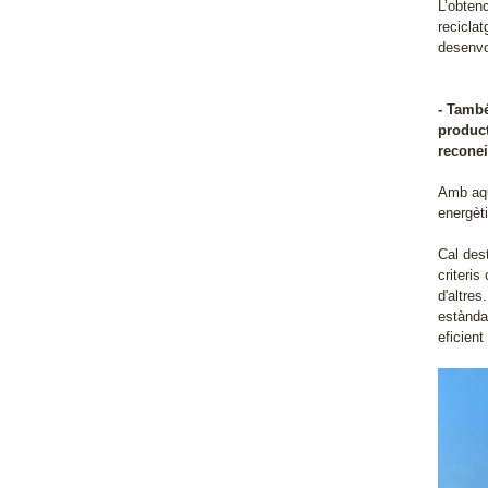
L’obtenc
reciclat
desenvo
- També
product
recone
Amb aqu
energèti
Cal des
criteris
d'altre
estànda
eficient