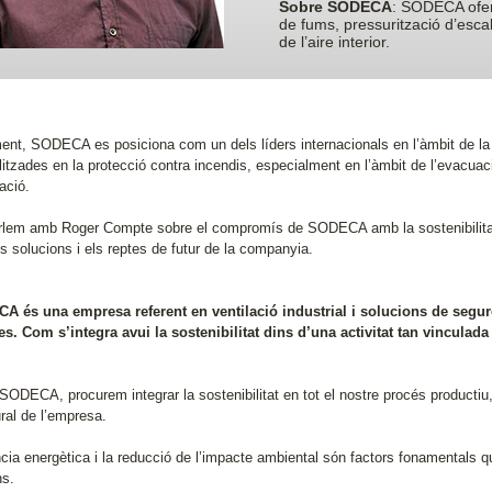
Sobre SODECA
: SODECA ofere
de fums, pressurització d’escale
de l’aire interior.
ent, SODECA es posiciona com un dels líders internacionals en l’àmbit de la 
litzades en la protecció contra incendis, especialment en l’àmbit de l’evacuac
ació.
rlem amb Roger Compte sobre el compromís de SODECA amb la sostenibilitat, l’e
s solucions i els reptes de futur de la companyia.
A és una empresa referent en ventilació industrial i solucions de segur
es. Com s’integra avui la sostenibilitat dins d’una activitat tan vinculada a
ODECA, procurem integrar la sostenibilitat en tot el nostre procés productiu, 
ral de l’empresa.
ència energètica i la reducció de l’impacte ambiental són factors fonamentals 
ns.