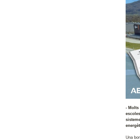
- Molts
escoles
sisteme
energèt
Una bona