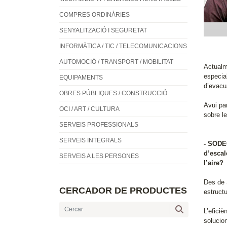
COMPRES ORDINÀRIES
SENYALITZACIÓ I SEGURETAT
INFORMÀTICA / TIC / TELECOMUNICACIONS
AUTOMOCIÓ / TRANSPORT / MOBILITAT
Actualm
especia
EQUIPAMENTS
d’evacu
OBRES PÚBLIQUES / CONSTRUCCIÓ
Avui pa
OCI / ART / CULTURA
sobre le
SERVEIS PROFESSIONALS
SERVEIS INTEGRALS
- SODEC
d’escal
SERVEIS A LES PERSONES
l’aire?
Des de S
CERCADOR DE PRODUCTES
estructu
L’efici
solucio