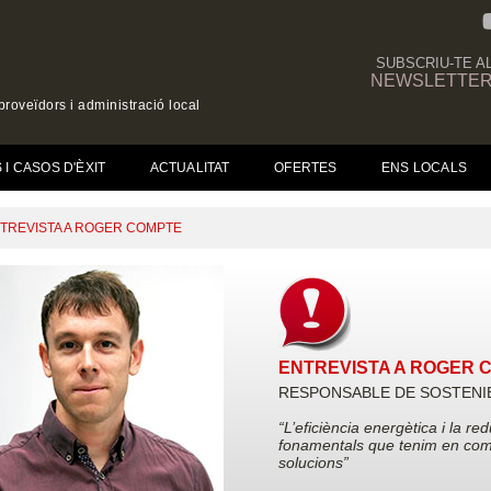
SUBSCRIU-TE A
NEWSLETTE
roveïdors i administració local
I CASOS D'ÈXIT
ACTUALITAT
OFERTES
ENS LOCALS
TREVISTA A ROGER COMPTE
ENTREVISTA A ROGER 
RESPONSABLE DE SOSTENIB
“L’eficiència energètica i la r
fonamentals que tenim en comp
solucions”