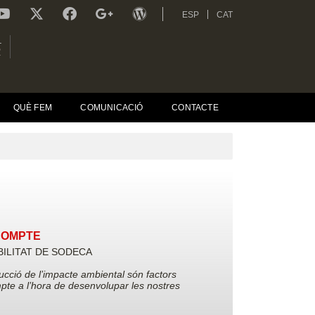
ESP
CAT
L
R
QUÈ FEM
COMUNICACIÓ
CONTACTE
COMPTE
ILITAT DE SODECA
educció de l’impacte ambiental són factors
te a l’hora de desenvolupar les nostres