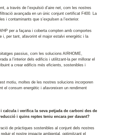
, a través de l’expulsió d’aire net, com les nostres
iltració avançada en un únic conjunt certificat F400. La
les i contaminants que s’expulsen a l’exterior.
H/HP per a façana i coberta compten amb comportes
i, per tant, afavorint el major estalvi energètic i la
abitatges passius, com les solucions AIRHOME,
 a l’interior dels edificis i utilitzant-la per millorar el
ribuint a crear edificis més eficients, sostenibles i
est motiu, moltes de les nostres solucions incorporen
 el consum energètic i afavoreixen un rendiment
 calcula i verifica la seva petjada de carboni des de
educció i quins reptes teniu encara per davant?
poració de pràctiques sostenibles al conjunt dels nostres
reduir el nostre impacte ambiental, optimitzant el