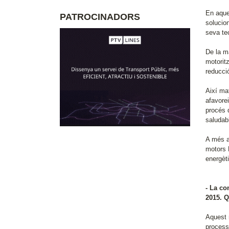
En aque
PATROCINADORS
solucio
seva tec
De la m
motoritz
reducci
Així ma
afavorei
procés d
saludab
A més a
motors 
energèti
- La co
2015. Q
Aquest r
processo