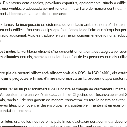
ts. En entorns com escoles, pavellons esportius, aparcaments, túnels o edifici
 una ventilació adequada permet renovar i filtrar l’aire de manera contínua, millor
ent al benestar i la salut de les persones.
ix temps, la incorporació de sistemes de ventilació amb recuperació de calor
ca dels edificis. Aquests equips aprofiten l’energia de l’aire que s’expulsa per t
geració addicional. Això es tradueix en un menor consum energètic i una reduc
es.
st motiu, la ventilació eficient s’ha convertit en una eina estratègica per av
es climàtics actuals, sense renunciar al confort de les persones que els utilit
stre pla de sostenibilitat està alineat amb els ODS, la ISO 14001, els est
r, quins projectes o línies d’innovació marcaran la propera etapa soste
nibilitat és un pilar fonamental de la nostra estratègia de creixement i marca 
treballem amb una visió alineada amb els Objectius de Desenvolupament Sos
als, socials i de bon govern de manera transversal en tota la nostra activita
seves fites, promovent el desenvolupament sostenible i mantenint un equilibri 
ctivitat empresarial.
 al futur, una de les nostres principals línies d’actuació serà continuar dese
s energèticament, capaces de reduir el consum i les emissions associades als e