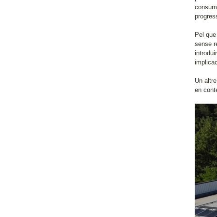
consum d
progres
Pel que
sense re
introdui
implicac
Un altr
en conte