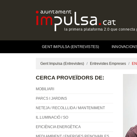
la primera plataforma 2.0 que connecta p
(CURRENT)
GENT IMPULSA (ENTREVISTES)
INNOVACIONS 
Gent Impulsa (Entrevistes)
Entrevistes Empreses
EN
CERCA PROVEÏDORS DE:
MOBILIARI
PARCS I JARDINS
NETEJA / RECOLLLIDA / MANTENIMENT
IL.LUMINACIÓ / SO
EFICIÈNCIA ENERGÈTICA
MEDI AMBIENT / ENERGIES RENOVABLES