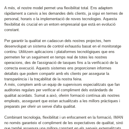
A més, el nostre model permet una flexibilitat total. Ens adaptem
ràpidament a canvis a les demandes dels clients, ja sigui en termes de
personal, horaris o la implementació de noves tecnologies. Aquesta
flexibilitat és crucial en un entorn empresarial que està en evolució
constant.
Per garantir la qualitat en cadascun dels nostres projectes, hem
desenvolupat un sistema de control exhaustiu basat en el monitoratge
continu. Utilitzem aplicacions i plataformes tecnològiques que ens
permeten fer un seguiment en temps real de totes les nostres
operacions, des de l'assignació de tasques fins a la verificació de la
correcta execució. Aquests sistemes ens proporcionen informes
detallats que podem compartir amb els clients per assegurar la
transparència i la traçabilitat de la nostra feina.
A més, comptem amb un equip de supervisors especialitzats que fan
auditories regulars per verificar el compliment dels estàndards de
qualitat acordats. Sumat a això, oferim formació contínua als nostres
empleats, assegurant que estan actualitzats a les millors pràctiques i
preparats per oferir un servei d'alta qualitat.
Combinant tecnologia, flexibilitat i un enfocament en la formació, IMAN
no només garanteix el compliment de les expectatives de qualitat, sinó
que també assegura una millora constant en els serveis externalitzats.