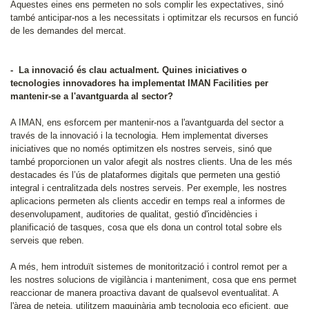
Aquestes eines ens permeten no sols complir les expectatives, sinó
també anticipar-nos a les necessitats i optimitzar els recursos en funció
de les demandes del mercat.
- La innovació és clau actualment. Quines iniciatives o
tecnologies innovadores ha implementat IMAN Facilities per
mantenir-se a l'avantguarda al sector?
A IMAN, ens esforcem per mantenir-nos a l'avantguarda del sector a
través de la innovació i la tecnologia. Hem implementat diverses
iniciatives que no només optimitzen els nostres serveis, sinó que
també proporcionen un valor afegit als nostres clients. Una de les més
destacades és l’ús de plataformes digitals que permeten una gestió
integral i centralitzada dels nostres serveis. Per exemple, les nostres
aplicacions permeten als clients accedir en temps real a informes de
desenvolupament, auditories de qualitat, gestió d'incidències i
planificació de tasques, cosa que els dona un control total sobre els
serveis que reben.
A més, hem introduït sistemes de monitorització i control remot per a
les nostres solucions de vigilància i manteniment, cosa que ens permet
reaccionar de manera proactiva davant de qualsevol eventualitat. A
l'àrea de neteja, utilitzem maquinària amb tecnologia eco eficient, que