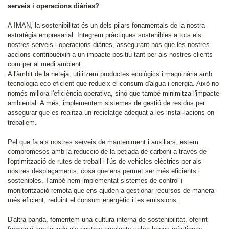
serveis i operacions diàries?
A IMAN, la sostenibilitat és un dels pilars fonamentals de la nostra
estratègia empresarial. Integrem pràctiques sostenibles a tots els
nostres serveis i operacions diàries, assegurant-nos que les nostres
accions contribueixin a un impacte positiu tant per als nostres clients
com per al medi ambient.
A l'àmbit de la neteja, utilitzem productes ecològics i maquinària amb
tecnologia eco eficient que redueix el consum d'aigua i energia. Això no
només millora l'eficiència operativa, sinó que també minimitza l'impacte
ambiental. A més, implementem sistemes de gestió de residus per
assegurar que es realitza un reciclatge adequat a les instal·lacions on
treballem.
Pel que fa als nostres serveis de manteniment i auxiliars, estem
compromesos amb la reducció de la petjada de carboni a través de
l'optimització de rutes de treball i l'ús de vehicles elèctrics per als
nostres desplaçaments, cosa que ens permet ser més eficients i
sostenibles. També hem implementat sistemes de control i
monitorització remota que ens ajuden a gestionar recursos de manera
més eficient, reduint el consum energètic i les emissions.
D'altra banda, fomentem una cultura interna de sostenibilitat, oferint