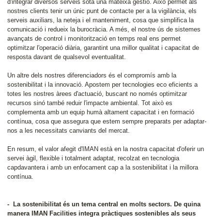
d'integrar diversos serveis sota una mateixa gestió. Això permet als
nostres clients tenir un únic punt de contacte per a la vigilància, els
serveis auxiliars, la neteja i el manteniment, cosa que simplifica la
comunicació i redueix la burocràcia. A més, el nostre ús de sistemes
avançats de control i monitorització en temps real ens permet
optimitzar l'operació diària, garantint una millor qualitat i capacitat de
resposta davant de qualsevol eventualitat.
Un altre dels nostres diferenciadors és el compromís amb la
sostenibilitat i la innovació. Apostem per tecnologies eco eficients a
totes les nostres àrees d'actuació, buscant no només optimitzar
recursos sinó també reduir l'impacte ambiental. Tot això es
complementa amb un equip humà altament capacitat i en formació
contínua, cosa que assegura que estem sempre preparats per adaptar-
nos a les necessitats canviants del mercat.
En resum, el valor afegit d'IMAN està en la nostra capacitat d'oferir un
servei àgil, flexible i totalment adaptat, recolzat en tecnologia
capdavantera i amb un enfocament cap a la sostenibilitat i la millora
contínua.
- La sostenibilitat és un tema central en molts sectors. De quina
manera IMAN Facilities integra pràctiques sostenibles als seus