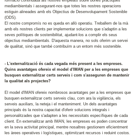
formació continuada als nostres empleats sobre bones pràctiques
mediambientals i assegurant-nos que totes les nostres operacions
estiguin alineades amb els Objectius de Desenvolupament Sostenible
(ODS).
El nostre compromís no es queda en allò operatiu. Treballem de la mà
amb els nostres clients per implementar solucions que s'adaptin a les
seves polítiques de sostenibilitat, ajudant-los a complir els seus
objectius mediambientals. D'aquesta manera, no sols oferim un servei
de qualitat, sinó que també contribuïm a un entorn més sostenible.
- L'externalització és cada vegada més present a les empreses.
Quins avantatges ofereix el model d'IMAN per a les empreses que
busquen externalitzar certs serveis i com s'asseguren de mantenir
la qualitat als projectes?
El model d'IMAN ofereix nombrosos avantatges per a les empreses que
busquen externalitzar certs serveis clau, com ara la vigilància, els
serveis auxiliars, la neteja i el manteniment. Un dels avantatges
principals és la nostra capacitat d'oferir solucions integrals i
personalitzades que s'adapten a les necessitats específiques de cada
client. En externalitzar amb IMAN, les empreses es poden concentrar
en la seva activitat principal, mentre nosaltres gestionem eficientment
les àrees operatives i logístiques, optimitzant recursos i reduint costos.