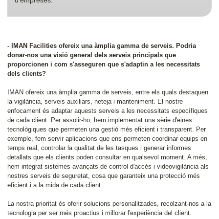
d'empreses.
- IMAN Facilities ofereix una àmplia gamma de serveis. Podria
donar-nos una visió general dels serveis principals que
proporcionen i com s'asseguren que s'adaptin a les necessitats
dels clients?
IMAN ofereix una àmplia gamma de serveis, entre els quals destaquen
la vigilància, serveis auxiliars, neteja i manteniment. El nostre
enfocament és adaptar aquests serveis a les necessitats específiques
de cada client. Per assolir-ho, hem implementat una sèrie d'eines
tecnològiques que permeten una gestió més eficient i transparent. Per
exemple, fem servir aplicacions que ens permeten coordinar equips en
temps real, controlar la qualitat de les tasques i generar informes
detallats que els clients poden consultar en qualsevol moment. A més,
hem integrat sistemes avançats de control d'accés i videovigilància als
nostres serveis de seguretat, cosa que garanteix una protecció més
eficient i a la mida de cada client.
La nostra prioritat és oferir solucions personalitzades, recolzant-nos a la
tecnologia per ser més proactius i millorar l'experiència del client.