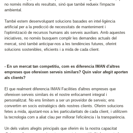
no només millora els resultats, sinó que també redueix l'impacte
ambiental.
També estem desenvolupant solucions basades en intel·ligència
artificial per a la predicció de necessitats de manteniment i
l'optimització de recursos humans als serveis auxiliars. Amb aquestes
iniciatives, no només busquem complir les demandes actuals del
mercat, sinó també anticipar-nos a les tendències futures, oferint
solucions sostenibles, eficients i a mida de cada client.
- En un mercat tan competitiu, com es diferencia IMAN d'altres
empreses que ofereixen serveis similars? Quin valor afegit aporten
als clients?
El que realment diferencia IMAN Facilities d'altres empreses que
ofereixen serveis similars és el nostre enfocament integral i
personalitzat. No ens limitem a ser un proveïdor de serveis; ens
convertim en socis estratègics dels nostres clients. Oferim solucions
fetes a mida, ajustant-nos a les particularitats de cada client, i utilitzem
la tecnologia com a aliat clau per millorar l'eficiència i la transparència.
Un dels valors afegits principals que oferim és la nostra capacitat