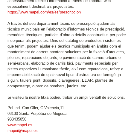
assessorament tècnic i informació a través de l’apartat web
especialment destinat als projectistes:
https://www.mapei.com/es/es/prescripcion
A través del seu departament tècnic de prescripció ajudem als
tècnics municipals en l’elaboració d’informes tècnics de prescripció,
memòries tècniques, partides d’obra o detalls constructius per poder
incorporar als projectes. Dins del catàleg de productes i sistemes
que tenim, podem ajudar els tècnics municipals en àmbits com el
manteniment de carrers aportant solucions per la fixació d’arquetes,
pilones, reparacions de junts, o pavimentació de carrers urbans o
semi-urbans, elaboració de carrils bici, paviments especials per
pistes esportives i urbanisme tàctic, així com reparacions, reforç e
impermeabilització de qualssevol tipus d’estructura de formigó, ja
siguin, taulers pont, dipòsits, clavegueres, EDAR, plantes de
compostatge, o parc de bombers, jardins, etc.
Si visiteu la nostre fitxa podreu trobar un ampli ventall de solucions.
Pol Ind. Can Oller, C.Valencia,11
08130 Santa Perpètua de Mogoda
933435050
www.mapei.es
mapei@mapei.es