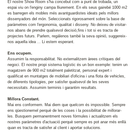
El nostre Show Room s'ha concebut com a punt de trobada, un
espai viu on l'enginy campa lliurement. En els seus gairebé 1000 m2
es barregen els mobles més avantguardistes ideats pels millors
dissenyadors del món. Seleccionats rigorosament sobre la base de
paràmetres com l'ergonomia, qualitat i disseny. No deixeu de visitar-
nos abans de prendre qualsevol decisió,fins i tot si es tracta de
projectes futurs. Parlem, regálenos també la seva opinió, suggereix-
nos aquella idea ... Li estem esperant.
Ens ocupem.
Assumim la responsabilitat. No externalitzem àrees crítiques del
negoci. El nostre propi sistema logístic és un bon exemple: tenim un
magatzem de 900 m2 totalment paletitzat, personal expert i
qualificat en muntatges de mobiliari d'oficina i una flota de vehicles,
de diferents tipologies, per satisfer qualsevol de les seves
necessitats. Assumim terminis i garantim resultats.
Millora Constant.
Mai ens conformem. Mai diem que quelcom és impossible. Sempre
ens qüestionemel perquè de les coses i la possibilitat de millorar-
les. Busquem permanentment noves fórmules i actualitzem els
nostres paràmetres d'actuació perquè sempre es pot anar més enllà
quan es tracta de satisfer al client i aportar solucions.