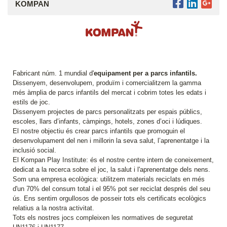
KOMPAN
Fabricant núm. 1 mundial d'
equipament per a parcs infantils.
Dissenyem, desenvolupem, produïm i comercialitzem la gamma
més àmplia de parcs infantils del mercat i cobrim totes les edats i
estils de joc.
Dissenyem projectes de parcs personalitzats per espais públics,
escoles, llars d’infants, càmpings, hotels, zones d’oci i lúdiques.
El nostre objectiu és crear parcs infantils que promoguin el
desenvolupament del nen i millorin la seva salut, l’aprenentatge i la
inclusió social.
El Kompan Play Institute: és el nostre centre intern de coneixement,
dedicat a la recerca sobre el joc, la salut i l'aprenentatge dels nens.
Som una empresa ecològica: utilitzem materials reciclats en més
d'un 70% del consum total i el 95% pot ser reciclat després del seu
ús. Ens sentim orgullosos de posseir tots els certificats ecològics
relatius a la nostra activitat.
Tots els nostres jocs compleixen les normatives de seguretat