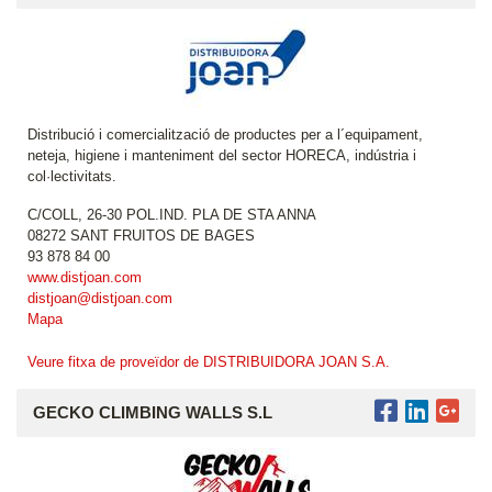
Distribució i comercialització de productes per a l´equipament,
neteja, higiene i manteniment del sector HORECA, indústria i
col·lectivitats.
C/COLL, 26-30 POL.IND. PLA DE STA ANNA
08272 SANT FRUITOS DE BAGES
93 878 84 00
www.distjoan.com
distjoan@distjoan.com
Mapa
Veure fitxa de proveïdor de DISTRIBUIDORA JOAN S.A.
GECKO CLIMBING WALLS S.L