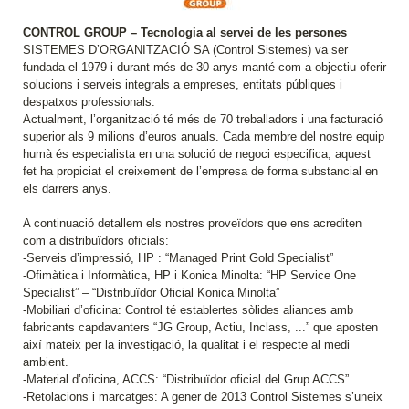
CONTROL GROUP – Tecnologia al servei de les persones
SISTEMES D’ORGANITZACIÓ SA (Control Sistemes) va ser
fundada el 1979 i durant més de 30 anys manté com a objectiu oferir
solucions i serveis integrals a empreses, entitats públiques i
despatxos professionals.
Actualment, l’organització té més de 70 treballadors i una facturació
superior als 9 milions d’euros anuals. Cada membre del nostre equip
humà és especialista en una solució de negoci especifica, aquest
fet ha propiciat el creixement de l’empresa de forma substancial en
els darrers anys.
A continuació detallem els nostres proveïdors que ens acrediten
com a distribuïdors oficials:
-Serveis d’impressió, HP : “Managed Print Gold Specialist”
-Ofimàtica i Informàtica, HP i Konica Minolta: “HP Service One
Specialist” – “Distribuïdor Oficial Konica Minolta”
-Mobiliari d’oficina: Control té establertes sòlides aliances amb
fabricants capdavanters “JG Group, Actiu, Inclass, ...” que aposten
així mateix per la investigació, la qualitat i el respecte al medi
ambient.
-Material d’oficina, ACCS: “Distribuïdor oficial del Grup ACCS”
-Retolacions i marcatges: A gener de 2013 Control Sistemes s’uneix