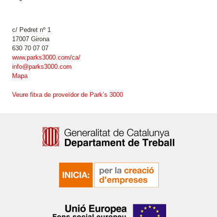
c/ Pedret nº 1
17007 Girona
630 70 07 07
www.parks3000.com/ca/
info@parks3000.com
Mapa
Veure fitxa de proveïdor de Park’s 3000