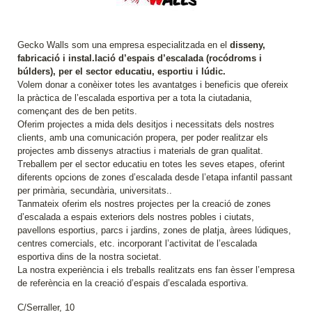
Gecko Walls som una empresa especialitzada en el
disseny,
fabricació i instal.lació d’espais d’escalada (rocódroms i
búlders), per el sector educatiu, esportiu i lúdic.
Volem donar a conèixer totes les avantatges i beneficis que ofereix
la pràctica de l’escalada esportiva per a tota la ciutadania,
començant des de ben petits.
Oferim projectes a mida dels desitjos i necessitats dels nostres
clients, amb una comunicación propera, per poder realitzar els
projectes amb dissenys atractius i materials de gran qualitat.
Treballem per el sector educatiu en totes les seves etapes, oferint
diferents opcions de zones d’escalada desde l’etapa infantil passant
per primària, secundària, universitats..
Tanmateix oferim els nostres projectes per la creació de zones
d’escalada a espais exteriors dels nostres pobles i ciutats,
pavellons esportius, parcs i jardins, zones de platja, àrees lúdiques,
centres comercials, etc. incorporant l’activitat de l’escalada
esportiva dins de la nostra societat.
La nostra experiència i els treballs realitzats ens fan èsser l’empresa
de referència en la creació d’espais d’escalada esportiva.
C/Serraller, 10