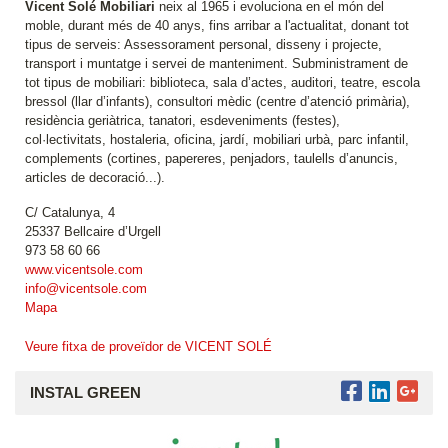
Vicent Solé Mobiliari
neix al 1965 i evoluciona en el món del
moble, durant més de 40 anys, fins arribar a l'actualitat, donant tot
tipus de serveis: Assessorament personal, disseny i projecte,
transport i muntatge i servei de manteniment. Subministrament de
tot tipus de mobiliari: biblioteca, sala d’actes, auditori, teatre, escola
bressol (llar d’infants), consultori mèdic (centre d’atenció primària),
residència geriàtrica, tanatori, esdeveniments (festes),
col·lectivitats, hostaleria, oficina, jardí, mobiliari urbà, parc infantil,
complements (cortines, papereres, penjadors, taulells d’anuncis,
articles de decoració...).
C/ Catalunya, 4
25337 Bellcaire d’Urgell
973 58 60 66
www.vicentsole.com
info@vicentsole.com
Mapa
Veure fitxa de proveïdor de VICENT SOLÉ
INSTAL GREEN