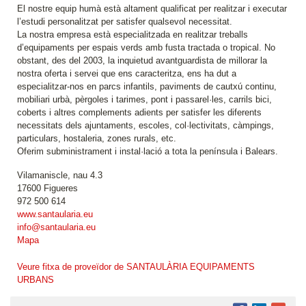
El nostre equip humà està altament qualificat per realitzar i executar
l’estudi personalitzat per satisfer qualsevol necessitat.
La nostra empresa està especialitzada en realitzar treballs
d’equipaments per espais verds amb fusta tractada o tropical. No
obstant, des del 2003, la inquietud avantguardista de millorar la
nostra oferta i servei que ens caracteritza, ens ha dut a
especialitzar-nos en parcs infantils, paviments de cautxú continu,
mobiliari urbà, pèrgoles i tarimes, pont i passarel·les, carrils bici,
coberts i altres complements adients per satisfer les diferents
necessitats dels ajuntaments, escoles, col·lectivitats, càmpings,
particulars, hostaleria, zones rurals, etc.
Oferim subministrament i instal·lació a tota la península i Balears.
Vilamaniscle, nau 4.3
17600 Figueres
972 500 614
www.santaularia.eu
info@santaularia.eu
Mapa
Veure fitxa de proveïdor de SANTAULÀRIA EQUIPAMENTS
URBANS