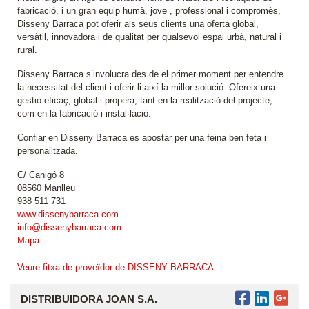
fabricació, i un gran equip humà, jove , professional i compromès,
Disseny Barraca pot oferir als seus clients una oferta global,
versàtil, innovadora i de qualitat per qualsevol espai urbà, natural i
rural.
Disseny Barraca s’involucra des de el primer moment per entendre
la necessitat del client i oferir-li així la millor solució. Ofereix una
gestió eficaç, global i propera, tant en la realització del projecte,
com en la fabricació i instal·lació.
Confiar en Disseny Barraca es apostar per una feina ben feta i
personalitzada.
C/ Canigó 8
08560 Manlleu
938 511 731
www.dissenybarraca.com
info@dissenybarraca.com
Mapa
Veure fitxa de proveïdor de DISSENY BARRACA
DISTRIBUIDORA JOAN S.A.