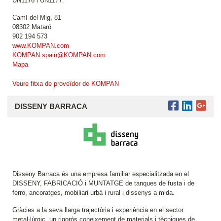
UN1176 i UN1177.
Camí del Mig, 81
08302 Mataró
902 194 573
www.KOMPAN.com
KOMPAN.spain@KOMPAN.com
Mapa
Veure fitxa de proveïdor de KOMPAN
DISSENY BARRACA
Disseny Barraca és una empresa familiar especialitzada en el
DISSENY, FABRICACIÓ i MUNTATGE de tanques de fusta i de
ferro, ancoratges, mobiliari urbà i rural i dissenys a mida.
Gràcies a la seva llarga trajectòria i experiència en el sector
metal·lúrgic, un rigorós coneixement de materials i tècniques de