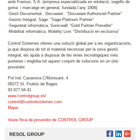
amb Framun, S.A. (empresa especialitzada en retolació, segells de
goma i marcatge en general, fundada l’any 1908).
-Gesti Documental , Docuware : “Docuware Authorized Partner”
-Gestor Integral, Sage: “Sage Platinum Partner”
-Seguretat informàtica, Sonicwall: “Gold Partner Preseller”
-Mobilitat informàtica, Mobility Live: “Distribució en exclusiva”
Control Sistemes ofereix una solució global per a les organitzacions,
ja que disposa de tot el material necessari per la seva gestió
integral, els ajuda a disposar de les eines tecnològiques més
punteres i engloba tot aquest conjunt de solucions en un únic
proveïdor.
Pol.Ind. Casanova C/Montsant, 4
08272 St. Fruitós de Bages
93 877 04 41
www.controlgroup.es/
control@controlsistemes.com
Mapa
Veure fitxa de proveïdor de CONTROL GROUP
RESOL GROUP