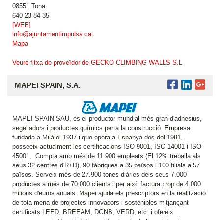
08551 Tona
640 23 84 35
[WEB]
info@ajuntamentimpulsa.cat
Mapa
Veure fitxa de proveïdor de GECKO CLIMBING WALLS S.L
MAPEI SPAIN, S.A.
MAPEI SPAIN SAU, és el productor mundial més gran d'adhesius,
segelladors i productes químics per a la construcció. Empresa
fundada a Milà el 1937 i que opera a Espanya des del 1991,
posseeix actualment les certificacions ISO 9001, ISO 14001 i ISO
45001, Compta amb més de 11.900 empleats (El 12% treballa als
seus 32 centres d'R+D), 90 fàbriques a 35 països i 100 filials a 57
països. Serveix més de 27.900 tones diàries dels seus 7.000
productes a més de 70.000 clients i per això factura prop de 4.000
milions d'euros anuals. Mapei ajuda els prescriptors en la realització
de tota mena de projectes innovadors i sostenibles mitjançant
certificats LEED, BREEAM, DGNB, VERD, etc. i ofereix