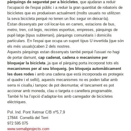
pàrquings de seguretat per a bicicletes
, que ajudaran a reduir
l'ocupació de l'espai públic i a reduir la gran quantitat de robatoris de
bicicletes que es produeixen actualment (molts usuaris no utilitzen
la seva bicicleta perquè no tenen un lloc segur on deixar-la).
Estan dissenyats per col·locar-los en carrers, estacions de bus,
metro, tren, col·legis, recintes esportius, empreses, pàrquings de
pupil·latge (tipus subterrani), pàrquings comunitaris i domicilis
particulars. En l'espai que ocupa un suport tipus U invertida (que són
els més usuals)caben 2 dels nostres.
Aquests pàrquings estan dissenyats també perquè l'usuari no hagi
de portar damunt,
cap cadenat, cadena o mecanisme per
bloquejar la bicicleta
,ja que el pàrquing porta incorporat tots els
mecanismes per al seu bloqueig. (es bloqueja automàticament
les dues rodes
i amb una cadena que està incorporada es protegeix
el quadre i el selló), aquests mecanismes no es poden tallar amb
serra ni cisalla,i tampoc de pot desmuntar, el tancament es pot
accionar amb moneda, clau o targeta o canellera programable.
També hi ha l’opció d’adaptar-los amb carregador de bicicletes
elèctriques.
Pol. Ind. Pont Xetmar C/B nº5,7,9
17844 Cornellà del Terri
972 595 075
www.semabprojects.com