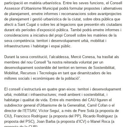
participació en matèria urbanística. Entre les seves funcions, el Consell
Assessor d’Urbanisme Municipal podrà formular propostes i alternatives
de planejament, emetre informes i recomanacions sobre avantprojectes
de planejament i gestió urbanística de la ciutat, sobre obra pública que
afecti a Sant Cugat o sobre les al·legacions que presentin els ciutadans
durant els períodes d’exposició pública. També podrà emetre informes i
consideracions a iniciativa del propi Consell sobre les matèries de la
seva competència: territori i desenvolupament urbà, mobilitat i
infraestructures i habitatge i espai públic.
Durant la seva constitució, l’alcaldessa, Mercè Conesa, ha trasllat als
membres del nou Consell “la nostra reiterada voluntat per un
desenvolupament sostenible del territori en termes de Sostenibilitat,
Mobilitat, Recursos i Tecnologia en tant que dinamitzadors de les
millores socials i econòmiques de la població”.
El consell s’estructurà en quatre gran eixos: territori i desenvolupament
urbà; mobilitat i infraestructures; medi ambient i sostenibilitat, i
habitatge i qualitat de vida. Entre els membres del CAU figuren el
subdirector general d’Urbanisme de la Generalitat, Camil Cofan o el
director de l’ETSAV, Víctor Seguí, a més de Pere Solà (a proposta de
CIU), Francisco Rodríguez (a proposta del PP), Ricardo Rodriguez (a
proposta del PSC), Joan Barba (a proposta d’ICV) o Manel Roca (a
proposta de la CUP).