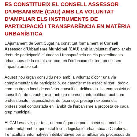
ES CONSTITUEIX EL CONSELL ASSESSOR
D’URBANISME (CAU) AMB LA VOLUNTAT
D’AMPLIAR ELS INSTRUMENTS DE
PARTICIPACIÓ I TRANSPARÈNCIA EN MATÈRIA
URBANÍSTICA
L’Ajuntament de Sant Cugat ha constituït formalment el
Consell
Assessor d’Urbanisme Municipal
(
CAU
) amb la voluntat d’ampliar els
drets de participació ciutadana i transparència en els procediments
urbanístics de la ciutat així com en l’ordenació del territori i el seu
impacte ambiental.
Aquest nou òrgan consultiu neix amb la voluntat d’obrir una via
complementària de participació, de caràcter més especialitzat i tècnic,
com un òrgan local de caràcter consultiu i deliberatiu. La composició del
consell és de caràcter mixt; integra representants polítics, així com
professionals i especialistes de reconegut prestigi i experiència
professional contrastada en l’àmbit de l’urbanisme a proposta de cada
grup municipal.
El CAU esdevé, per tant, un nou òrgan de participació sectorial de
conformitat amb el que estableix la legislació urbanística a Catalunya.
Té facultats informatives i deliberatives per a millorar els processos de