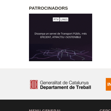
PATROCINADORS
MENU GENERAL
CERC