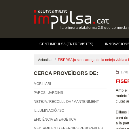
la primera plataforma 2.0 que connecta p
GENT IMPULSA (ENTREVISTES)
INNOVACIONS 
Actualitat
FISERSA ja s’encarrega de la neteja viària a
CERCA PROVEÏDORS DE:
17/0
FISE
MOBILIARI
Amb el 
PARCS I JARDINS
mateix 1
ciutat 
NETEJA / RECOLLLIDA / MANTENIMENT
IL.LUMINACIÓ / SO
Dilluns 
barri d
EFICIÈNCIA ENERGÈTICA
a la par
MEDI AMBIENT / ENERGIES RENOVABLES
neteja 