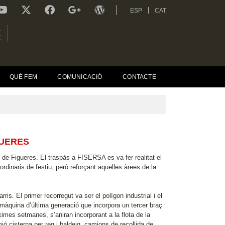
ESP
CAT
L
R
QUÈ FEM
COMUNICACIÓ
CONTACTE
GUERES
 de Figueres. El traspàs a FISERSA es va fer realitat el
rdinaris de festiu, però reforçant aquelles àrees de la
ris. El primer recorregut va ser el polígon industrial i el
màquina d’última generació que incorpora un tercer braç
ximes setmanes, s’aniran incorporant a la flota de la
 cisterna per reg i baldeig, camions de recollida de