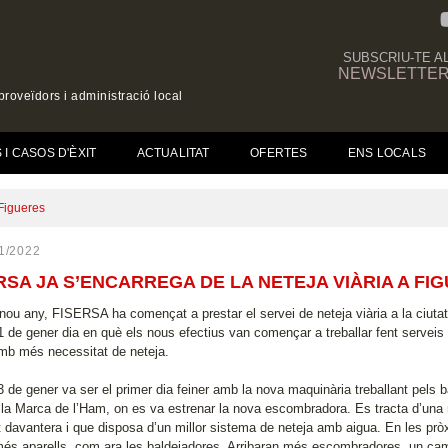
SUBSCRIU-TE A
NEWSLETTE
roveïdors i administració local
(CURRENT)
I CASOS D'ÈXIT
ACTUALITAT
OFERTES
ENS LOCALS
 Figueres
1/2022
RSA JA S’ENCARREGA DE LA NETEJA VIÀRIA A FI
nou any, FISERSA ha començat a prestar el servei de neteja viària a la ciutat
 de gener dia en què els nous efectius van començar a treballar fent serveis o
amb més necessitat de neteja.
3 de gener va ser el primer dia feiner amb la nova maquinària treballant pels bar
e la Marca de l’Ham, on es va estrenar la nova escombradora. Es tracta d’una 
t davantera i que disposa d’un millor sistema de neteja amb aigua. En les prò
més aparells, com ara les baldejadores. Arribaran més escombradores, un camió