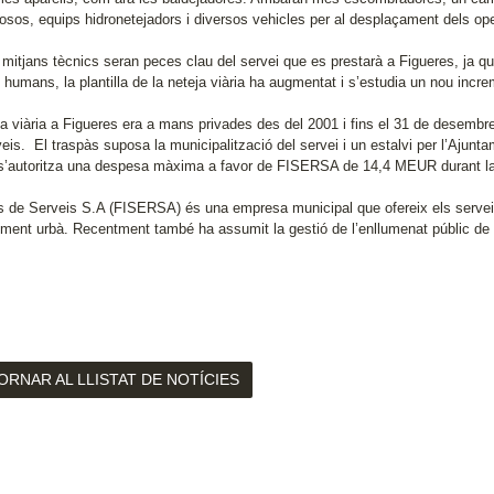
osos, equips hidronetejadors i diversos vehicles per al desplaçament dels ope
 mitjans tècnics seran peces clau del servei que es prestarà a Figueres, ja 
 humans, la plantilla de la neteja viària ha augmentat i s’estudia un nou incre
ja viària a Figueres era a mans privades des del 2001 i fins el 31 de desembr
eis. El traspàs suposa la municipalització del servei i un estalvi per l’Ajun
’autoritza una despesa màxima a favor de FISERSA de 14,4 MEUR durant la d
s de Serveis S.A (FISERSA) és una empresa municipal que ofereix els serveis 
ment urbà. Recentment també ha assumit la gestió de l’enllumenat públic de l
ORNAR AL LLISTAT DE NOTÍCIES