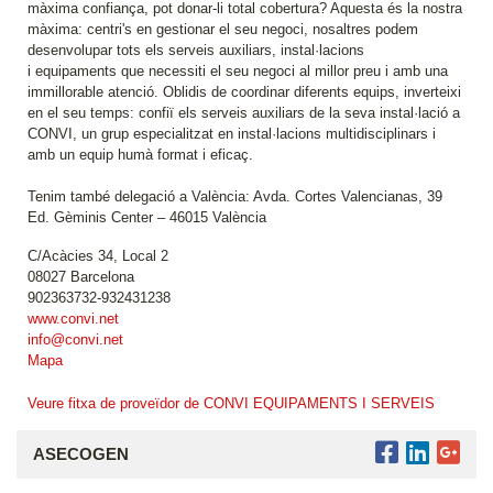
màxima confiança, pot donar-li total cobertura? Aquesta és la nostra
màxima: centri's en gestionar el seu negoci, nosaltres podem
desenvolupar tots els serveis auxiliars, instal·lacions
i equipaments que necessiti el seu negoci al millor preu i amb una
immillorable atenció. Oblidis de coordinar diferents equips, inverteixi
en el seu temps: confiï els serveis auxiliars de la seva instal·lació a
CONVI, un grup especialitzat en instal·lacions multidisciplinars i
amb un equip humà format i eficaç.
Tenim també delegació a València: Avda. Cortes Valencianas, 39
Ed. Gèminis Center – 46015 València
C/Acàcies 34, Local 2
08027 Barcelona
902363732-932431238
www.convi.net
info@convi.net
Mapa
Veure fitxa de proveïdor de CONVI EQUIPAMENTS I SERVEIS
ASECOGEN