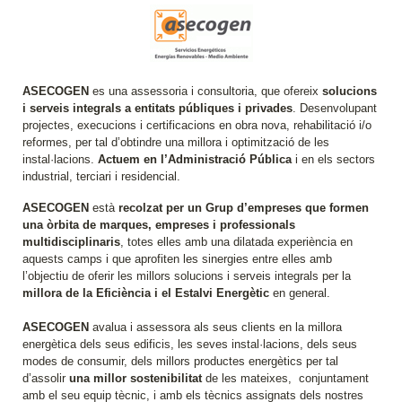
ASECOGEN
es una assessoria i consultoria, que ofereix
solucions
i serveis integrals a entitats públiques i privades
. Desenvolupant
projectes, execucions i certificacions en obra nova, rehabilitació i/o
reformes, per tal d’obtindre una millora i optimització de les
instal·lacions.
Actuem en l’Administració Pública
i en els sectors
industrial, terciari i residencial.
ASECOGEN
està
recolzat per un Grup d’empreses que formen
una òrbita de marques, empreses i professionals
multidisciplinaris
, totes elles amb una dilatada experiència en
aquests camps i que aprofiten les sinergies entre elles amb
l’objectiu de oferir les millors solucions i serveis integrals per la
millora de la Eficiència i el Estalvi Energètic
en general.
ASECOGEN
avalua i assessora als seus clients en la millora
energètica dels seus edificis, les seves instal·lacions, dels seus
modes de consumir, dels millors productes energètics per tal
d’assolir
una millor sostenibilitat
de les mateixes, conjuntament
amb el seu equip tècnic, i amb els tècnics assignats dels nostres