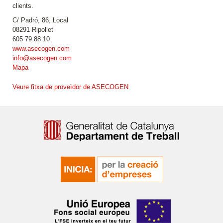
clients.
C/ Padró, 86, Local
08291 Ripollet
605 79 88 10
www.asecogen.com
info@asecogen.com
Mapa
Veure fitxa de proveïdor de ASECOGEN