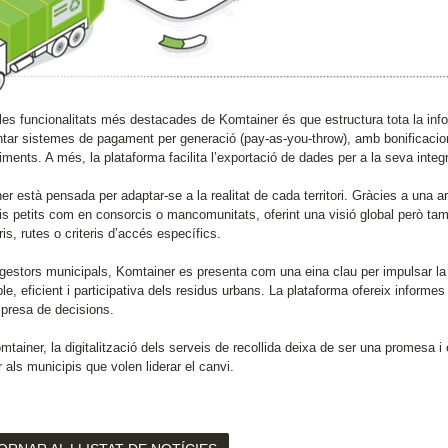
es funcionalitats més destacades de Komtainer és que estructura tota la inform
ntar sistemes de pagament per generació (pay-as-you-throw), amb bonificacion
iments. A més, la plataforma facilita l’exportació de dades per a la seva inte
r està pensada per adaptar-se a la realitat de cada territori. Gràcies a una ar
is petits com en consorcis o mancomunitats, oferint una visió global però t
is, rutes o criteris d’accés específics.
 gestors municipals, Komtainer es presenta com una eina clau per impulsar la 
le, eficient i participativa dels residus urbans. La plataforma ofereix informes
 presa de decisions.
tainer, la digitalització dels serveis de recollida deixa de ser una promesa i
r als municipis que volen liderar el canvi.