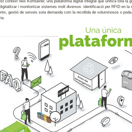
t context neix Komtainer, una plataforma digital integral que unifica tota la 
igitalitzar i monitoritzar sistemes molt diversos: identificació per RFID en la 
gents, gestió de serveis sota demanda com la recollida de voluminosos o poda, i
ria.