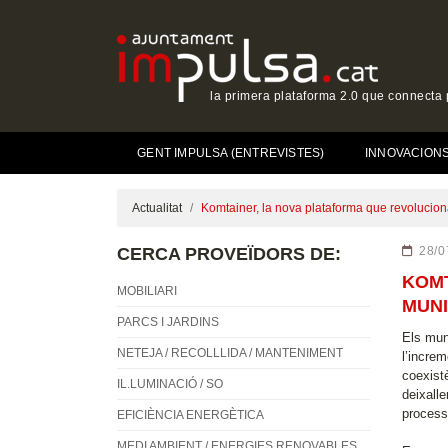
la primera plataforma 2.0 que connecta p
GENT IMPULSA (ENTREVISTES)
INNOVACIONS 
Actualitat
Komtainer, la nova plataforma que revolucion
CERCA PROVEÏDORS DE:
28/0
KOMT
MOBILIARI
MUNI
PARCS I JARDINS
Els mun
NETEJA / RECOLLLIDA / MANTENIMENT
l’increm
coexistè
IL.LUMINACIÓ / SO
deixall
processo
EFICIÈNCIA ENERGÈTICA
MEDI AMBIENT / ENERGIES RENOVABLES