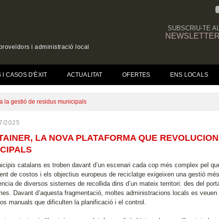
SUBSCRIU-TE A
NEWSLETTE
roveïdors i administració local
(CURRENT)
I CASOS D'ÈXIT
ACTUALITAT
OFERTES
ENS LOCALS
a la gestió de residus municipals
7/2025
AINER, LA NOVA PLATAFORMA QUE REVOLUCIONA
CIPALS
icipis catalans es troben davant d’un escenari cada cop més complex pel que 
ent de costos i els objectius europeus de reciclatge exigeixen una gestió més 
ncia de diversos sistemes de recollida dins d’un mateix territori: des del port
eries. Davant d’aquesta fragmentació, moltes administracions locals es veue
s manuals que dificulten la planificació i el control.