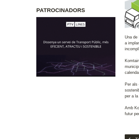
PATROCINADORS
Una de l
a impla
incompl
Komtaine
municip
calendar
Per als
sostenib
per a la
Amb Kom
futur pe