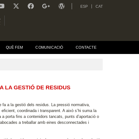
ESP
CAT
L
R
QUÈ FEM
COMUNICACIÓ
CONTACTE
 LA GESTIÓ DE RESIDUS
fa a la gestió dels residus. La pressió normativa,
eficient, coordinada i transparent. A això s’hi suma la
a a porta fins a contenidors tancats, punts d’aportació o
n abocades a treballar amb eines desconnectades i