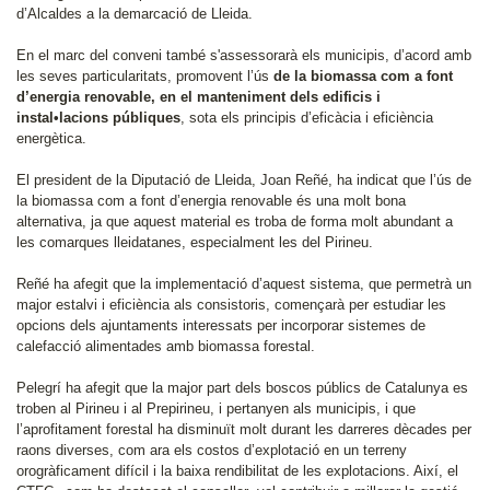
d’Alcaldes a la demarcació de Lleida.
En el marc del conveni també s'assessorarà els municipis, d’acord amb
les seves particularitats, promovent l’ús
de la biomassa com a font
d’energia renovable, en el manteniment dels edificis i
instal•lacions públiques
, sota els principis d’eficàcia i eficiència
energètica.
El president de la Diputació de Lleida, Joan Reñé, ha indicat que l’ús de
la biomassa com a font d’energia renovable és una molt bona
alternativa, ja que aquest material es troba de forma molt abundant a
les comarques lleidatanes, especialment les del Pirineu.
Reñé ha afegit que la implementació d’aquest sistema, que permetrà un
major estalvi i eficiència als consistoris, començarà per estudiar les
opcions dels ajuntaments interessats per incorporar sistemes de
calefacció alimentades amb biomassa forestal.
Pelegrí ha afegit que la major part dels boscos públics de Catalunya es
troben al Pirineu i al Prepirineu, i pertanyen als municipis, i que
l’aprofitament forestal ha disminuït molt durant les darreres dècades per
raons diverses, com ara els costos d’explotació en un terreny
orogràficament difícil i la baixa rendibilitat de les explotacions. Així, el