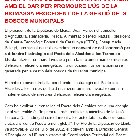
AMB EL DAR PER PROMOURE L’ÚS DE LA
BIOMASSA PROCEDENT DE LA GESTIÓ DELS
BOSCOS MUNICIPALS
El president de la Diputació de Lleida, Joan Reñé, i el conseller
d’Agricultura, Ramaderia, Pesca, Alimentació i Medi Natural i president
del Centre Tecnològic Forestal de Catalunya (CTFC), Josep Maria
Pelegrí, han signat aquest divendres un
conveni de col·laboració per
a difondre l’estratègia del Pacte dels Alcaldes a les Terres de
Lleida
, afavorir un marc favorable per a la implementació de mesures
d’eficàcia i eficiència energètica, i promocionar l’ús de la biomassa
generada per la gestió dels boscos de titularitat municipal.
El mateix conveni treballa per difondre l’estratègia del Pacte dels
Alcaldes a les Terres de Lleida i afavorir un marc favorable per a la
implementació de mesures d’eficàcia i eficiència energètica.
Com ha explicat el conseller, el Pacte dels Alcaldes per a una energia
local sostenible és “la primera i més ambiciosa iniciativa de la Unió
Europea (UE) adreçada directament a les autoritats locals i els seus
ciutadans contra l’escalfament global”. I el Ple de la Diputació de Lleida
va aprovar, el 20 de juliol de 2012, el conveni amb la Direcció General
d’Energia de la UE per a esdevenir Coordinadora Territorial del Pacte