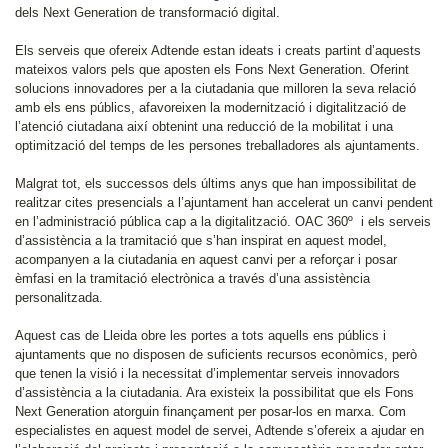
dels Next Generation de transformació digital.
Els serveis que ofereix Adtende estan ideats i creats partint d’aquests
mateixos valors pels que aposten els Fons Next Generation. Oferint
solucions innovadores per a la ciutadania que milloren la seva relació
amb els ens públics, afavoreixen la modernització i digitalització de
l’atenció ciutadana així obtenint una reducció de la mobilitat i una
optimització del temps de les persones treballadores als ajuntaments.
Malgrat tot, els successos dels últims anys que han impossibilitat de
realitzar cites presencials a l’ajuntament han accelerat un canvi pendent
en l’administració pública cap a la digitalització. OAC 360º i els serveis
d’assistència a la tramitació que s’han inspirat en aquest model,
acompanyen a la ciutadania en aquest canvi per a reforçar i posar
èmfasi en la tramitació electrònica a través d’una assistència
personalitzada.
Aquest cas de Lleida obre les portes a tots aquells ens públics i
ajuntaments que no disposen de suficients recursos econòmics, però
que tenen la visió i la necessitat d’implementar serveis innovadors
d’assistència a la ciutadania. Ara existeix la possibilitat que els Fons
Next Generation atorguin finançament per posar-los en marxa. Com
especialistes en aquest model de servei, Adtende s’ofereix a ajudar en