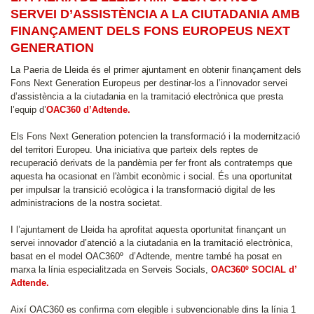
SERVEI D’ASSISTÈNCIA A LA CIUTADANIA AMB
FINANÇAMENT DELS FONS EUROPEUS NEXT
GENERATION
La Paeria de Lleida és el primer ajuntament en obtenir finançament dels
Fons Next Generation Europeus per destinar-los a l’innovador servei
d’assistència a la ciutadania en la tramitació electrònica que presta
l’equip d’
OAC360 d’Adtende.
Els Fons Next Generation potencien la transformació i la modernització
del territori Europeu. Una iniciativa que parteix dels reptes de
recuperació derivats de la pandèmia per fer front als contratemps que
aquesta ha ocasionat en l'àmbit econòmic i social. És una oportunitat
per impulsar la transició ecològica i la transformació digital de les
administracions de la nostra societat.
I l’ajuntament de Lleida ha aprofitat aquesta oportunitat finançant un
servei innovador d’atenció a la ciutadania en la tramitació electrònica,
basat en el model OAC360º d’Adtende, mentre també ha posat en
marxa la línia especialitzada en Serveis Socials,
OAC360º SOCIAL d’
Adtende.
Així OAC360 es confirma com elegible i subvencionable dins la línia 1