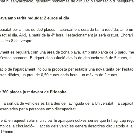
nat ni senyalització, generant problemes de circulació i sensació d’insegureta
ava amb tarifa reduïda: 2 euros al dia
acitat per a més de 350 places, l’aparcament serà de tarifa reduïda, amb un i
 tot el dia. Així, a partir de la 4ª hora, l’estacionament ja serà gratuït. L’hora
 a les 8 del vespre.
ament es regularà com una àrea de zona blava, amb una xarxa de 6 parquímetres
d’estacionament. El tiquet d’anul•lació d’avís de denúncia serà de 5 euros, el
ació de l’aparcament inclou la proposta per establir una nova tarifa per l’es
ores diàries, un preu de 0,50 euros cada hora i un màxim de 2 euros.
 360 places just davant de l’Hospital
i la sortida de vehicles es farà des de l’avinguda de la Universitat i la capac
reservades per a persones amb discapacitat.
ent, en aquest solar municipal hi aparquen cotxes sense que hi hagi cap regul
plica la circulació– i l’accés dels vehicles genera desordres circulatoris a la
 Urbana.