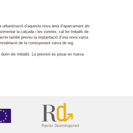
la urbanització d’aquesta nova àrea d’aparcament als
mentar la calçada i les voreres, cal fer treballs de
ojecte també preveu la implantació d’una nova xarxa
 instal•lació de la corresponent xarxa de reg.
e durin els treballs. La previsió és posar en marxa