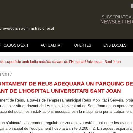
SUBSCRIU-TE A
NEWSLETTE
roveïdors i administració local
(CURRENT)
I CASOS D'ÈXIT
ACTUALITAT
OFERTES
ENS LOCALS
 superfície amb tarifa reduïda davant de l’Hospital Universitari Sant Joan
1/2017
UNTAMENT DE REUS ADEQUARÀ UN PÀRQUING DE 
NT DE L’HOSPITAL UNIVERSITARI SANT JOAN
ament de Reus, a través de l’empresa municipal Reus Mobilitat i Serveis, proje
r el solar situat davant de l’Hospital Universitari de Sant Joan en un aparcamen
ció del solar, les instal•lacions necessàries i la maquinària per al cobrament
 on s’ubicarà l’aparcament regulat per zona blava està situat entre les avingud
çana principal de l’equipament hospitalari, i té 8.200 m2. En aquest espai ara