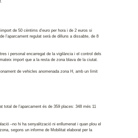
t.
mport de 50 cèntims d’euro per hora i de 2 euros si
ri de l’aparcament regulat serà de dilluns a dissabte, de 8
 i personal encarregat de la vigilància i el control dels
 mateix import que a la resta de zona blava de la ciutat.
tacionament de vehicles anomenada zona H, amb un límit
itat total de l’aparcament és de 359 places: 348 més 11
ació –no hi ha senyalització ni enllumenat i quan plou el
 zona, segons un informe de Mobilitat elaborat per la