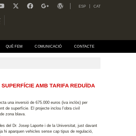
ESP
CAT
L
R
QUÈ FEM
COMUNICACIÓ
CONTACTE
SUPERFÍCIE AMB TARIFA REDUÏDA
cta una inversió de 675.000 euros (iva inclòs) per
t de superfície. El projecte inclou l’obra civil
 de zona blava.
es del Dr. Josep Laporte i de la Universitat, just davant
 ja hi aparquen vehicles sense cap tipus de regulació,