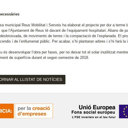
necessàries
sa municipal Reus Mobilitat i Serveis ha elaborat el projecte per dur a terme 
 que l’Ajuntament de Reus té davant de l’equipament hospitalari. Abans de pavi
i desbrossada, de moviments de terres i la compactació de l’esplanada. El pr
cendis i de l’enllumenat públic. Per acabar, s’hi plantaran arbres i s’hi farà la
iu és desenvolupar l’obra per fases, per no deixar tot el solar inutilitzat mentr
ament de superfície durant el segon semestre de 2018.
ORNAR AL LLISTAT DE NOTÍCIES