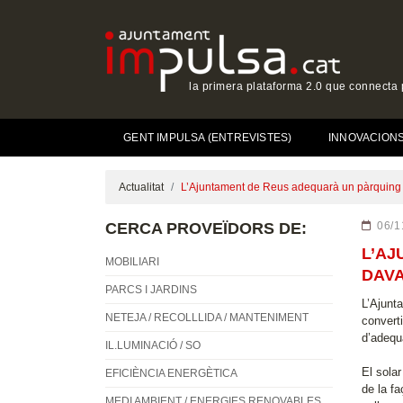
la primera plataforma 2.0 que connecta p
GENT IMPULSA (ENTREVISTES)
INNOVACIONS 
Actualitat
L’Ajuntament de Reus adequarà un pàrquing de
CERCA PROVEÏDORS DE:
06/1
L’AJ
MOBILIARI
DAVA
PARCS I JARDINS
L’Ajunt
NETEJA / RECOLLLIDA / MANTENIMENT
converti
d’adequa
IL.LUMINACIÓ / SO
El solar
EFICIÈNCIA ENERGÈTICA
de la fa
MEDI AMBIENT / ENERGIES RENOVABLES