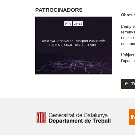
PATROCINADORS
Obres 
L’empre
terrenys
neteja 
contrain
L’object
l’aparc
T