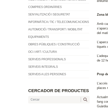
enllume
COMPRES ORDINÀRIES
SENYALITZACIÓ I SEGURETAT
Zona bl
INFORMÀTICA / TIC / TELECOMUNICACIONS
Amb cap
s’aparca
AUTOMOCIÓ / TRANSPORT / MOBILITAT
del matí
EQUIPAMENTS
L’aparc
OBRES PÚBLIQUES / CONSTRUCCIÓ
tiquets 
OCI / ART / CULTURA
L’adequ
SERVEIS PROFESSIONALS
de 12 h
SERVEIS INTEGRALS
Prop de
SERVEIS A LES PERSONES
L’accés 
places 
CERCADOR DE PRODUCTES
Actualm
fang com
Guàrdia