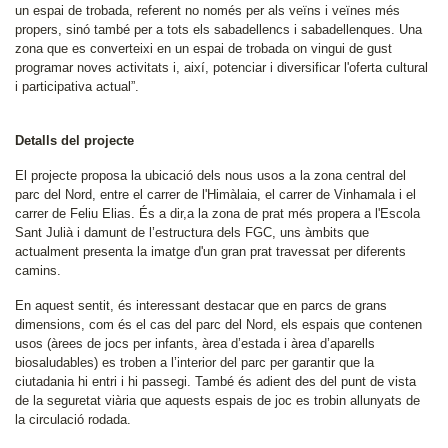
un espai de trobada, referent no només per als veïns i veïnes més
propers, sinó també per a tots els sabadellencs i sabadellenques. Una
zona que es converteixi en un espai de trobada on vingui de gust
programar noves activitats i, així, potenciar i diversificar l'oferta cultural
i participativa actual”.
Detalls del projecte
El projecte proposa la ubicació dels nous usos a la zona central del
parc del Nord, entre el carrer de l'Himàlaia, el carrer de Vinhamala i el
carrer de Feliu Elias. És a dir,a la zona de prat més propera a l'Escola
Sant Julià i damunt de l’estructura dels FGC, uns àmbits que
actualment presenta la imatge d'un gran prat travessat per diferents
camins.
En aquest sentit, és interessant destacar que en parcs de grans
dimensions, com és el cas del parc del Nord, els espais que contenen
usos (àrees de jocs per infants, àrea d’estada i àrea d’aparells
biosaludables) es troben a l’interior del parc per garantir que la
ciutadania hi entri i hi passegi. També és adient des del punt de vista
de la seguretat viària que aquests espais de joc es trobin allunyats de
la circulació rodada.