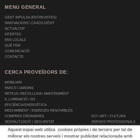
MENU GENERAL
GENT IMPULSA (ENTREVISTES)
INNOVACIONS I CASOS D'ÈXIT
ACTUALITAT
OFERTES
ENS LOCALS
QUÈ FEM
COMUNICACIÓ
CONTACTE
CERCA PROVEÏDORS DE:
MOBILIARI
PARCS I JARDINS
NETEJA / RECOLLLIDA / MANTENIMENT
IL.LUMINACIÓ / SO
EFICIÈNCIA ENERGÈTICA
MEDI AMBIENT / ENERGIES RENOVABLES
COMPRES ORDINÀRIES
OCI / ART / CULTURA
SENYALITZACIÓ I SEGURETAT
SERVEIS PROFESSIONALS
INFORMÀTICA / TIC / TELECOMUNICACIONS
SERVEIS INTEGRALS
Aquest espai web utiliza cookies pròpies i de tercers per tal de
AUTOMOCIÓ / TRANSPORT / MOBILITAT
SERVEIS A LES PERSONES
millorar els nostres serveis i mostrar publicitat relacionada amb
EQUIPAMENTS