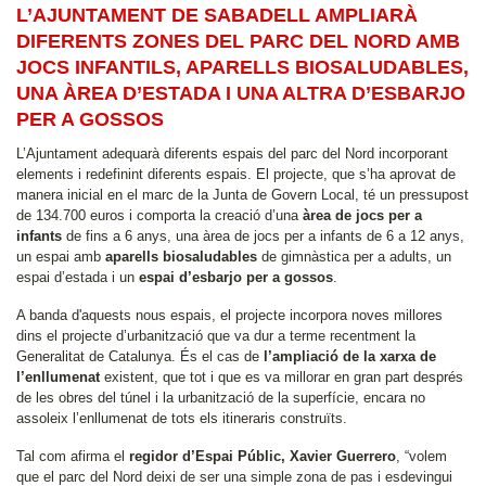
L’AJUNTAMENT DE SABADELL AMPLIARÀ
DIFERENTS ZONES DEL PARC DEL NORD AMB
JOCS INFANTILS, APARELLS BIOSALUDABLES,
UNA ÀREA D’ESTADA I UNA ALTRA D’ESBARJO
PER A GOSSOS
L’Ajuntament adequarà diferents espais del parc del Nord incorporant
elements i redefinint diferents espais. El projecte, que s’ha aprovat de
manera inicial en el marc de la Junta de Govern Local, té un pressupost
de 134.700 euros i comporta la creació d’una
àrea de jocs per a
infants
de fins a 6 anys, una àrea de jocs per a infants de 6 a 12 anys,
un espai amb
aparells biosaludables
de gimnàstica per a adults, un
espai d’estada i un
espai d’esbarjo per a gossos
.
A banda d'aquests nous espais, el projecte incorpora noves millores
dins el projecte d’urbanització que va dur a terme recentment la
Generalitat de Catalunya. És el cas de
l’ampliació de la xarxa de
l’enllumenat
existent, que tot i que es va millorar en gran part després
de les obres del túnel i la urbanització de la superfície, encara no
assoleix l’enllumenat de tots els itineraris construïts.
Tal com afirma el
regidor d’Espai Públic, Xavier Guerrero
, “volem
que el parc del Nord deixi de ser una simple zona de pas i esdevingui