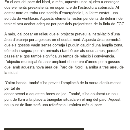
En el cas del parc del Nord, a més, aquests usos ajuden a endreçar
dos elements preexistents en superfície de l’estructura soterrada. Al
costat nord es troba una sortida d’emergència i, a l’altre costat, una
sortida de ventilació. Aquests elements resten pendents de definir i de
tenir el seu acabat adequat per part dels projectistes de la línia de FGC.
A més, cal posar en relleu que el projecte preveu la instal·lació d’una
àrea d’esbarjo per a gossos en el costat nord. Aquesta àrea permetrà
que els gossos vagin sense corretja i puguin gaudir d’una àmplia zona,
còmoda i segura per als animals i també per als seus amos, perquè
passejar el gos també significa un temps de relació i convivència.
L’objectiu municipal és anar ampliant el nombre d’àrees per a gossos
que, amb aquesta nova àrea del Parc del Nord, ja arriba a tres arreu de
la ciutat.
D’altra banda, també s’ha previst l’ampliació de la xarxa d’enllumenat
per tal de
donar servei a aquestes àrees de joc. També, s’ha col•locat un nou
punt de llum a la placeta triangular situada en el mig del parc. Aquest
nou punt de llum serà una referència lumínica més al parc.