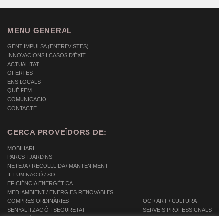
MENU GENERAL
GENT IMPULSA (ENTREVISTES)
INNOVACIONS I CASOS D'ÈXIT
ACTUALITAT
OFERTES
ENS LOCALS
QUÈ FEM
COMUNICACIÓ
CONTACTE
CERCA PROVEÏDORS DE:
MOBILIARI
PARCS I JARDINS
NETEJA / RECOLLLIDA / MANTENIMENT
IL.LUMINACIÓ / SO
EFICIÈNCIA ENERGÈTICA
MEDI AMBIENT / ENERGIES RENOVABLES
COMPRES ORDINÀRIES
OCI / ART / CULTURA
SENYALITZACIÓ I SEGURETAT
SERVEIS PROFESSIONALS
INFORMÀTICA / TIC / TELECOMUNICACIONS
SERVEIS INTEGRALS