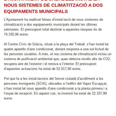
NOUS SISTEMES DE CLIMATITZACIÓ A DOS
EQUIPAMENTS MUNICIPALS
L’Ajuntament ha realitzat feines d’instal·lació de nous sistemes de
climatització a dos equipaments municipals durant les últimes
setmanes. El pressupost total destinat a aquestes tasques és de
74.335,96 euros.
Al Centre Cívic de Gràcia, situat a la plaça del Treball, s’han instal·lat
quatre aparells d’aire condicionat, donant resposta a una sol·licitud de
les persones usuàries. A més, el nou sistema de climatització inclou un
sistema de purificació ambiental que, quan detecta nivells alts de CO2,
recupera aire de l’exterior i el renova a l’interior. El pressupost
d’aquestes actuacions ha estat de 52.017,90 euros.
Pel que fa a les instal·lacions del Servei ciutadà d’acolliment a les
persones immigrants (SCAI), ubicades a l’edifici del Vapor Escapçat,
s’han instal·lat nous aparells d’aire condicionat a la planta primera i a
l’espai de recepció. En aquest cas, la inversió ha estat de 22.337,99
euros.